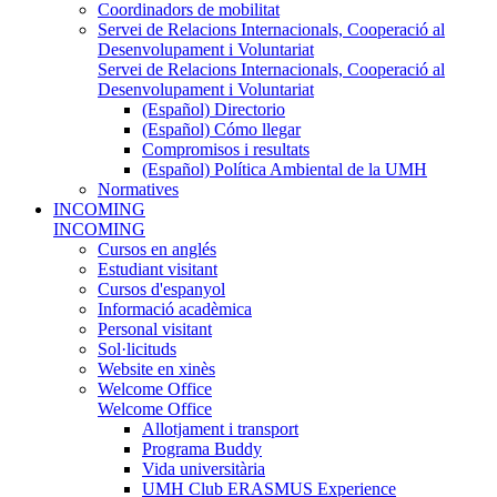
Coordinadors de mobilitat
Servei de Relacions Internacionals, Cooperació al
Desenvolupament i Voluntariat
Servei de Relacions Internacionals, Cooperació al
Desenvolupament i Voluntariat
(Español) Directorio
(Español) Cómo llegar
Compromisos i resultats
(Español) Política Ambiental de la UMH
Normatives
INCOMING
INCOMING
Cursos en anglés
Estudiant visitant
Cursos d'espanyol
Informació acadèmica
Personal visitant
Sol·licituds
Website en xinès
Welcome Office
Welcome Office
Allotjament i transport
Programa Buddy
Vida universitària
UMH Club ERASMUS Experience