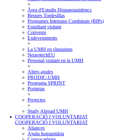
+
Àrea d'Estudis Hispanounidencs
Beques Tordesillas
Programes Intensius Combinats (BIPs)
Estudiant visitant
Convenis
Esdeveniments
+
La UMH en rànquings
NeurotechEU
Personal visitant en la UMH
+
Altres ajudes
PRODIC-UMH
Programa SPRINT
Postgrau
+
Projectes
+
Study Abroad UMH
COOPERACIÓ I VOLUNTARIAT
COOPERACIÓ I VOLUNTARIAT
Aliances
Ajuda humanitària
Convocatòries