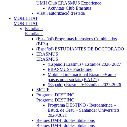
UMH Club ERASMUS Experience
Activitats Club Erasmus
Visat i autorització d'estada
MOBILITAT
MOBILITAT
Estudiants
Estudiants
(Español) Programas Intensivos Combinados
(BIPs)_
(Español) ESTUDIANTES DE DOCTORADO
ERASMUS
ERASMUS
(Español) Erasmus+ Estudios 2026-2027
ERASMUS+ Pràctiques
Mobilitat internacional Erasmus+ amb
països no associats (KA171)
(Español) Erasmus+ Estudios 2025-2026
SICUE
Programa DESTINO
Programa DESTINO
Programa DESTINO / Iberoamèrica –
Estud. de Grau – Santander Universitats
2020/2021
Beques UMH: dobles titulacions
Beques UMH: dobles titulacions