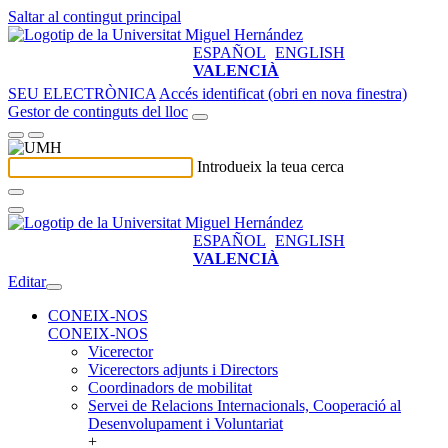
Saltar al contingut principal
ESPAÑOL
ENGLISH
VALENCIÀ
SEU ELECTRÒNICA
Accés identificat (obri en nova finestra)
Gestor de continguts del lloc
Introdueix la teua cerca
ESPAÑOL
ENGLISH
VALENCIÀ
Editar
CONEIX-NOS
CONEIX-NOS
Vicerector
Vicerectors adjunts i Directors
Coordinadors de mobilitat
Servei de Relacions Internacionals, Cooperació al
Desenvolupament i Voluntariat
+