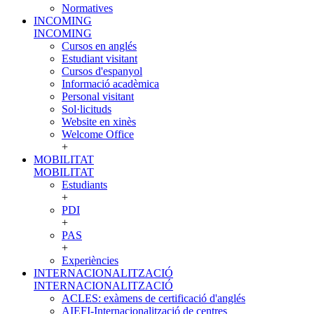
Normatives
INCOMING
INCOMING
Cursos en anglés
Estudiant visitant
Cursos d'espanyol
Informació acadèmica
Personal visitant
Sol·licituds
Website en xinès
Welcome Office
+
MOBILITAT
MOBILITAT
Estudiants
+
PDI
+
PAS
+
Experiències
INTERNACIONALITZACIÓ
INTERNACIONALITZACIÓ
ACLES: exàmens de certificació d'anglés
AIEFI-Internacionalització de centres