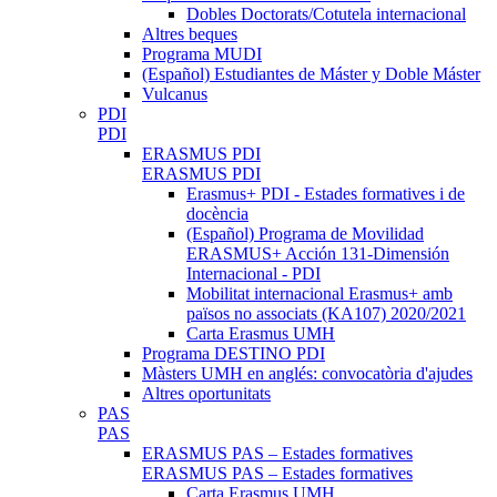
Dobles Doctorats/Cotutela internacional
Altres beques
Programa MUDI
(Español) Estudiantes de Máster y Doble Máster
Vulcanus
PDI
PDI
ERASMUS PDI
ERASMUS PDI
Erasmus+ PDI - Estades formatives i de
docència
(Español) Programa de Movilidad
ERASMUS+ Acción 131-Dimensión
Internacional - PDI
Mobilitat internacional Erasmus+ amb
països no associats (KA107) 2020/2021
Carta Erasmus UMH
Programa DESTINO PDI
Màsters UMH en anglés: convocatòria d'ajudes
Altres oportunitats
PAS
PAS
ERASMUS PAS – Estades formatives
ERASMUS PAS – Estades formatives
Carta Erasmus UMH