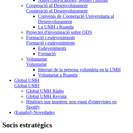
Altres convocatòries, beques i premis
Cooperació aI Desenvolupament
Cooperació aI Desenvolupament
Convenis de Cooperació Universitaria al
Desenvolupament
La UMH i Ruanda
Projectes d'investigació sobre ODS
Formació i esdeveniments
Formació i esdeveniments
Esdeveniments
Formació
Voluntariat
Voluntariat
Itinerari de la persona voluntària en la UMH
Voluntariat a Ruanda
Global UMH
Global UMH
Global UMH Ràdio
Global UMH Revista
Històries que inspiren: nou espai d'entrevistes en
Spotify
(Español) Novedades
Socis estratègics