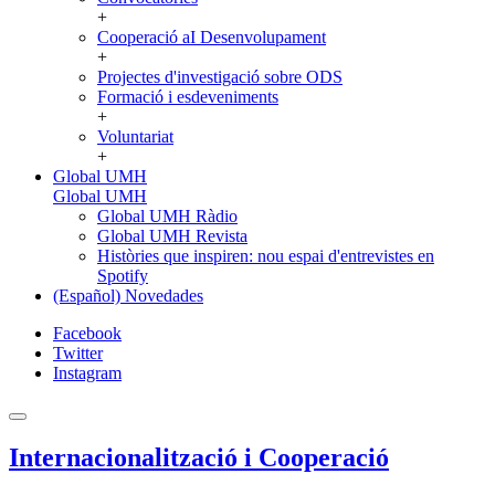
+
Cooperació aI Desenvolupament
+
Projectes d'investigació sobre ODS
Formació i esdeveniments
+
Voluntariat
+
Global UMH
Global UMH
Global UMH Ràdio
Global UMH Revista
Històries que inspiren: nou espai d'entrevistes en
Spotify
(Español) Novedades
Facebook
Twitter
Instagram
Internacionalització i Cooperació