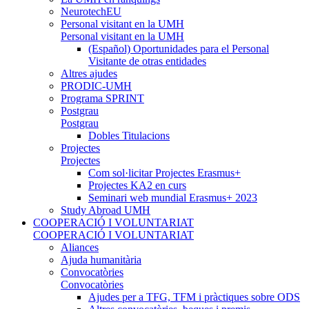
NeurotechEU
Personal visitant en la UMH
Personal visitant en la UMH
(Español) Oportunidades para el Personal
Visitante de otras entidades
Altres ajudes
PRODIC-UMH
Programa SPRINT
Postgrau
Postgrau
Dobles Titulacions
Projectes
Projectes
Com sol·licitar Projectes Erasmus+
Projectes KA2 en curs
Seminari web mundial Erasmus+ 2023
Study Abroad UMH
COOPERACIÓ I VOLUNTARIAT
COOPERACIÓ I VOLUNTARIAT
Aliances
Ajuda humanitària
Convocatòries
Convocatòries
Ajudes per a TFG, TFM i pràctiques sobre ODS