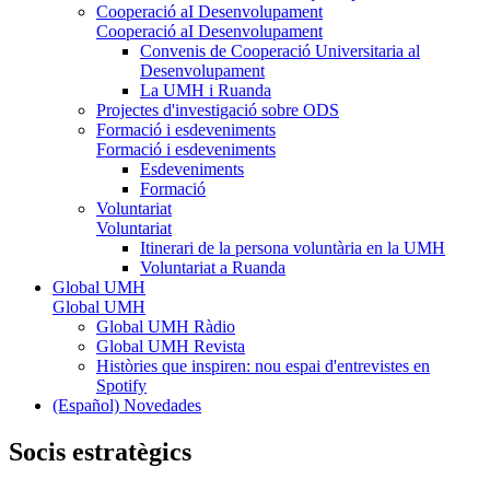
Cooperació aI Desenvolupament
Cooperació aI Desenvolupament
Convenis de Cooperació Universitaria al
Desenvolupament
La UMH i Ruanda
Projectes d'investigació sobre ODS
Formació i esdeveniments
Formació i esdeveniments
Esdeveniments
Formació
Voluntariat
Voluntariat
Itinerari de la persona voluntària en la UMH
Voluntariat a Ruanda
Global UMH
Global UMH
Global UMH Ràdio
Global UMH Revista
Històries que inspiren: nou espai d'entrevistes en
Spotify
(Español) Novedades
Socis estratègics