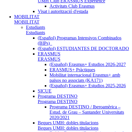
UMH Club ERASMUS Experience
Activitats Club Erasmus
Visat i autorització d'estada
MOBILITAT
MOBILITAT
Estudiants
Estudiants
(Español) Programas Intensivos Combinados
(BIPs)_
(Español) ESTUDIANTES DE DOCTORADO
ERASMUS
ERASMUS
(Español) Erasmus+ Estudios 2026-2027
ERASMUS+ Pràctiques
Mobilitat internacional Erasmus+ amb
països no associats (KA171)
(Español) Erasmus+ Estudios 2025-2026
SICUE
Programa DESTINO
Programa DESTINO
Programa DESTINO / Iberoamèrica –
Estud. de Grau – Santander Universitats
2020/2021
Beques UMH: dobles titulacions
Beques UMH: dobles titulacions