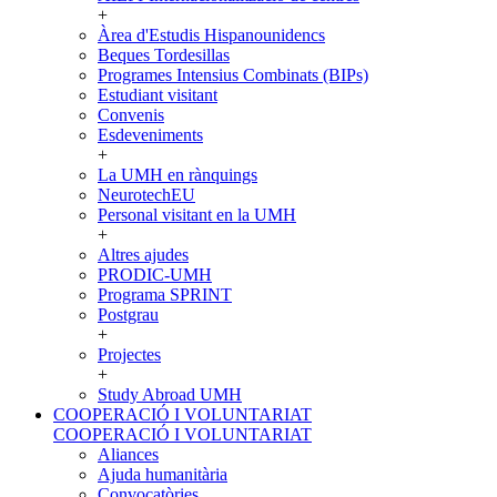
+
Àrea d'Estudis Hispanounidencs
Beques Tordesillas
Programes Intensius Combinats (BIPs)
Estudiant visitant
Convenis
Esdeveniments
+
La UMH en rànquings
NeurotechEU
Personal visitant en la UMH
+
Altres ajudes
PRODIC-UMH
Programa SPRINT
Postgrau
+
Projectes
+
Study Abroad UMH
COOPERACIÓ I VOLUNTARIAT
COOPERACIÓ I VOLUNTARIAT
Aliances
Ajuda humanitària
Convocatòries