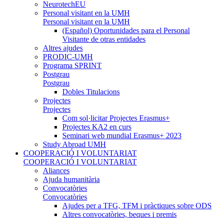
NeurotechEU
Personal visitant en la UMH
Personal visitant en la UMH
(Español) Oportunidades para el Personal
Visitante de otras entidades
Altres ajudes
PRODIC-UMH
Programa SPRINT
Postgrau
Postgrau
Dobles Titulacions
Projectes
Projectes
Com sol·licitar Projectes Erasmus+
Projectes KA2 en curs
Seminari web mundial Erasmus+ 2023
Study Abroad UMH
COOPERACIÓ I VOLUNTARIAT
COOPERACIÓ I VOLUNTARIAT
Aliances
Ajuda humanitària
Convocatòries
Convocatòries
Ajudes per a TFG, TFM i pràctiques sobre ODS
Altres convocatòries, beques i premis