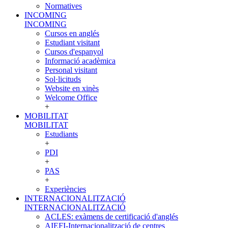
Normatives
INCOMING
INCOMING
Cursos en anglés
Estudiant visitant
Cursos d'espanyol
Informació acadèmica
Personal visitant
Sol·licituds
Website en xinès
Welcome Office
+
MOBILITAT
MOBILITAT
Estudiants
+
PDI
+
PAS
+
Experiències
INTERNACIONALITZACIÓ
INTERNACIONALITZACIÓ
ACLES: exàmens de certificació d'anglés
AIEFI-Internacionalització de centres