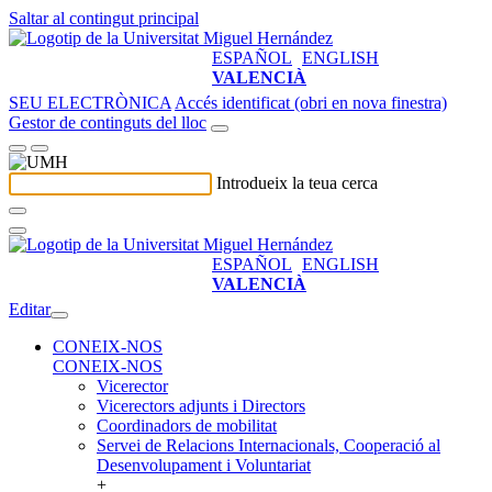
Saltar al contingut principal
ESPAÑOL
ENGLISH
VALENCIÀ
SEU ELECTRÒNICA
Accés identificat (obri en nova finestra)
Gestor de continguts del lloc
Introdueix la teua cerca
ESPAÑOL
ENGLISH
VALENCIÀ
Editar
CONEIX-NOS
CONEIX-NOS
Vicerector
Vicerectors adjunts i Directors
Coordinadors de mobilitat
Servei de Relacions Internacionals, Cooperació al
Desenvolupament i Voluntariat
+