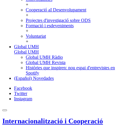
+
Cooperació aI Desenvolupament
+
Projectes d'investigació sobre ODS
Formació i esdeveniments
+
Voluntariat
+
Global UMH
Global UMH
Global UMH Ràdio
Global UMH Revista
Històries que inspiren: nou espai d'entrevistes en
Spotify
(Español) Novedades
Facebook
Twitter
Instagram
Internacionalització i Cooperació