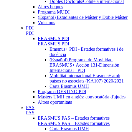
Dobles Doctorats/Cotutela internacional
Altres beques
Programa MUDI
(Español) Estudiantes de Máster y Doble Máster
Vulcanus
PDI
PDI
ERASMUS PDI
ERASMUS PDI
Erasmus+ PDI - Estades formatives i de
docència
(Español) Programa de Movilidad
ERASMUS+ Acción 131-Dimensión
Internacional - PDI
Mobilitat internacional Erasmus+ amb
països no associats (KA107) 2020/2021
Carta Erasmus UMH
Programa DESTINO PDI
Màsters UMH en anglés: convocatòria d'ajudes
Altres oportunitats
PAS
PAS
ERASMUS PAS – Estades formatives
ERASMUS PAS – Estades formatives
Carta Erasmus UMH