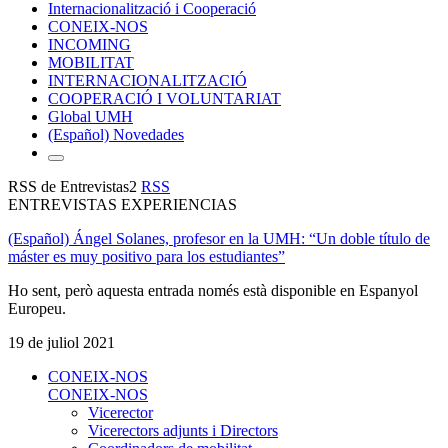
Internacionalització i Cooperació
CONEIX-NOS
INCOMING
MOBILITAT
INTERNACIONALITZACIÓ
COOPERACIÓ I VOLUNTARIAT
Global UMH
(Español) Novedades
RSS de Entrevistas2
RSS
ENTREVISTAS EXPERIENCIAS
(Español) Ángel Solanes, profesor en la UMH: “Un doble título de
máster es muy positivo para los estudiantes”
Ho sent, però aquesta entrada només està disponible en Espanyol
Europeu.
19 de juliol 2021
CONEIX-NOS
CONEIX-NOS
Vicerector
Vicerectors adjunts i Directors