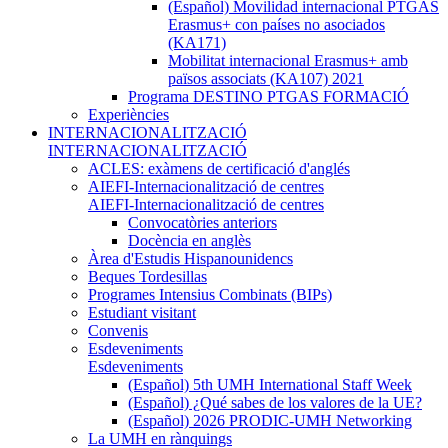
(Español) Movilidad internacional PTGAS
Erasmus+ con países no asociados
(KA171)
Mobilitat internacional Erasmus+ amb
països associats (KA107) 2021
Programa DESTINO PTGAS FORMACIÓ
Experiències
INTERNACIONALITZACIÓ
INTERNACIONALITZACIÓ
ACLES: exàmens de certificació d'anglés
AIEFI-Internacionalització de centres
AIEFI-Internacionalització de centres
Convocatòries anteriors
Docència en anglès
Àrea d'Estudis Hispanounidencs
Beques Tordesillas
Programes Intensius Combinats (BIPs)
Estudiant visitant
Convenis
Esdeveniments
Esdeveniments
(Español) 5th UMH International Staff Week
(Español) ¿Qué sabes de los valores de la UE?
(Español) 2026 PRODIC-UMH Networking
La UMH en rànquings