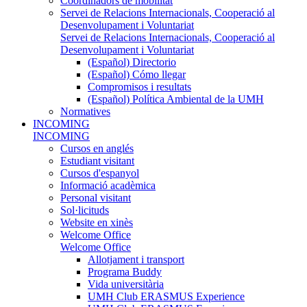
Coordinadors de mobilitat
Servei de Relacions Internacionals, Cooperació al
Desenvolupament i Voluntariat
Servei de Relacions Internacionals, Cooperació al
Desenvolupament i Voluntariat
(Español) Directorio
(Español) Cómo llegar
Compromisos i resultats
(Español) Política Ambiental de la UMH
Normatives
INCOMING
INCOMING
Cursos en anglés
Estudiant visitant
Cursos d'espanyol
Informació acadèmica
Personal visitant
Sol·licituds
Website en xinès
Welcome Office
Welcome Office
Allotjament i transport
Programa Buddy
Vida universitària
UMH Club ERASMUS Experience