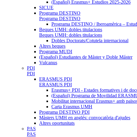
(Español) Erasmus+ Estudios 2025-2026
SICUE
Programa DESTINO
Programa DESTINO
Programa DESTINO / Iberoamèrica – Estud.
Beques UMH: dobles titulacions
Beques UMH: dobles titulacions
Dobles Doctorats/Cotutela internacional
Altres beques
Programa MUDI
(Español) Estudiantes de Máster y Doble Máster
Vulcanus
PDI
PDI
ERASMUS PDI
ERASMUS PDI
Erasmus+ PDI - Estades formatives i de doc
(Español) Programa de Movilidad ERASMUS
Mobilitat internacional Erasmus+ amb païs
Carta Erasmus UMH
Programa DESTINO PDI
Màsters UMH en anglés: convocatòria d'ajudes
Altres oportunitats
PAS
PAS