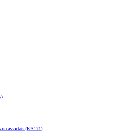
s)_
s no associats (KA171)