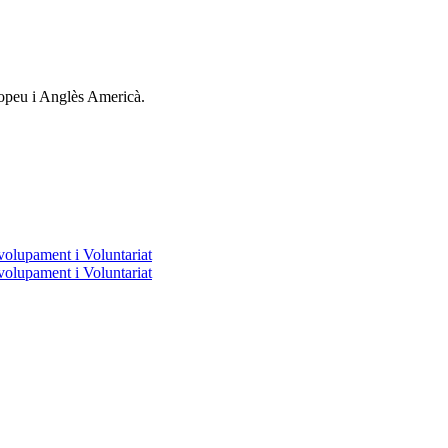
ropeu i Anglès Americà.
volupament i Voluntariat
volupament i Voluntariat