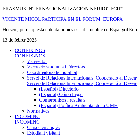
ERASMUS INTERNACIONALIZACIÓN NEUROTECHᴱᵁ
VICENTE MICOL PARTICIPA EN EL FÒRUM+EUROPA
Ho sent, però aquesta entrada només està disponible en Espanyol Eu
13 de febrer 2023
CONEIX-NOS
CONEIX-NOS
Vicerector
Vicerectors adjunts i Directors
Coordinadors de mobilitat
Servei de Relacions Internacionals, Cooperació al Desen
Servei de Relacions Internacionals, Cooperació al Desen
(Español) Directorio
(Español) Cómo llegar
Compromisos i resultats
(Español) Política Ambiental de la UMH
Normatives
INCOMING
INCOMING
Cursos en anglés
Estudiant visitant