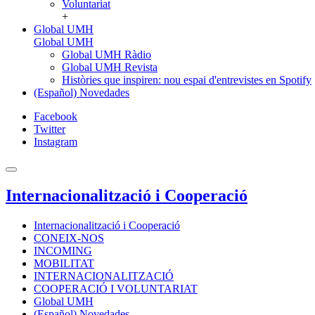
Voluntariat
+
Global UMH
Global UMH
Global UMH Ràdio
Global UMH Revista
Històries que inspiren: nou espai d'entrevistes en Spotify
(Español) Novedades
Facebook
Twitter
Instagram
Internacionalització i Cooperació
Internacionalització i Cooperació
CONEIX-NOS
INCOMING
MOBILITAT
INTERNACIONALITZACIÓ
COOPERACIÓ I VOLUNTARIAT
Global UMH
(Español) Novedades