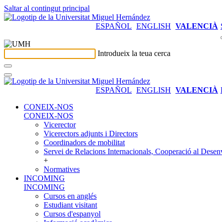
Saltar al contingut principal
ESPAÑOL
ENGLISH
VALENCIÀ
Introdueix la teua cerca
ESPAÑOL
ENGLISH
VALENCIÀ
CONEIX-NOS
CONEIX-NOS
Vicerector
Vicerectors adjunts i Directors
Coordinadors de mobilitat
Servei de Relacions Internacionals, Cooperació al Desen
+
Normatives
INCOMING
INCOMING
Cursos en anglés
Estudiant visitant
Cursos d'espanyol