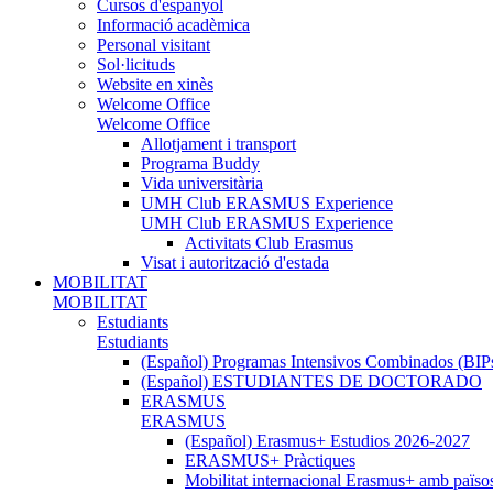
Cursos d'espanyol
Informació acadèmica
Personal visitant
Sol·licituds
Website en xinès
Welcome Office
Welcome Office
Allotjament i transport
Programa Buddy
Vida universitària
UMH Club ERASMUS Experience
UMH Club ERASMUS Experience
Activitats Club Erasmus
Visat i autorització d'estada
MOBILITAT
MOBILITAT
Estudiants
Estudiants
(Español) Programas Intensivos Combinados (BIP
(Español) ESTUDIANTES DE DOCTORADO
ERASMUS
ERASMUS
(Español) Erasmus+ Estudios 2026-2027
ERASMUS+ Pràctiques
Mobilitat internacional Erasmus+ amb païso