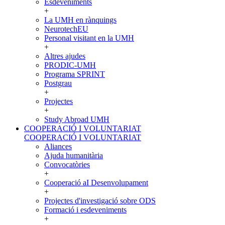
Esdeveniments
+
La UMH en rànquings
NeurotechEU
Personal visitant en la UMH
+
Altres ajudes
PRODIC-UMH
Programa SPRINT
Postgrau
+
Projectes
+
Study Abroad UMH
COOPERACIÓ I VOLUNTARIAT
COOPERACIÓ I VOLUNTARIAT
Aliances
Ajuda humanitària
Convocatòries
+
Cooperació aI Desenvolupament
+
Projectes d'investigació sobre ODS
Formació i esdeveniments
+