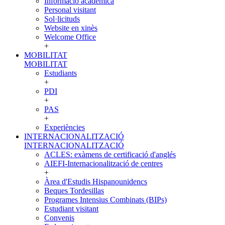
Informació acadèmica
Personal visitant
Sol·licituds
Website en xinès
Welcome Office
+
MOBILITAT
MOBILITAT
Estudiants
+
PDI
+
PAS
+
Experiències
INTERNACIONALITZACIÓ
INTERNACIONALITZACIÓ
ACLES: exàmens de certificació d'anglés
AIEFI-Internacionalització de centres
+
Àrea d'Estudis Hispanounidencs
Beques Tordesillas
Programes Intensius Combinats (BIPs)
Estudiant visitant
Convenis