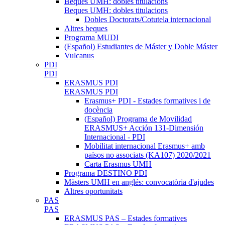
Beques UMH: dobles titulacions
Beques UMH: dobles titulacions
Dobles Doctorats/Cotutela internacional
Altres beques
Programa MUDI
(Español) Estudiantes de Máster y Doble Máster
Vulcanus
PDI
PDI
ERASMUS PDI
ERASMUS PDI
Erasmus+ PDI - Estades formatives i de
docència
(Español) Programa de Movilidad
ERASMUS+ Acción 131-Dimensión
Internacional - PDI
Mobilitat internacional Erasmus+ amb
països no associats (KA107) 2020/2021
Carta Erasmus UMH
Programa DESTINO PDI
Màsters UMH en anglés: convocatòria d'ajudes
Altres oportunitats
PAS
PAS
ERASMUS PAS – Estades formatives