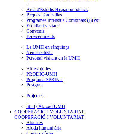
+
Àrea d'Estudis Hispanounidencs
Beques Tordesillas
Programes Intensius Combinats (BIPs)
Estudiant visitant
Convenis
Esdeveniments
+
La UMH en rànquings
NeurotechEU
Personal visitant en la UMH
+
Altres ajudes
PRODIC-UMH
Programa SPRINT
Postgrau
+
Projectes
+
Study Abroad UMH
COOPERACIÓ I VOLUNTARIAT
COOPERACIÓ I VOLUNTARIAT
Aliances
Ajuda humanitària
Convocatòries