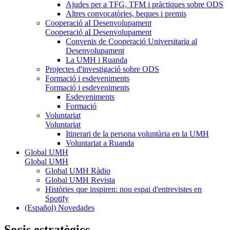
Ajudes per a TFG, TFM i pràctiques sobre ODS
Altres convocatòries, beques i premis
Cooperació aI Desenvolupament
Cooperació aI Desenvolupament
Convenis de Cooperació Universitaria al
Desenvolupament
La UMH i Ruanda
Projectes d'investigació sobre ODS
Formació i esdeveniments
Formació i esdeveniments
Esdeveniments
Formació
Voluntariat
Voluntariat
Itinerari de la persona voluntària en la UMH
Voluntariat a Ruanda
Global UMH
Global UMH
Global UMH Ràdio
Global UMH Revista
Històries que inspiren: nou espai d'entrevistes en
Spotify
(Español) Novedades
Socis estratègics