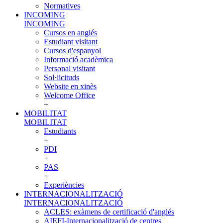
Normatives
INCOMING
INCOMING
Cursos en anglés
Estudiant visitant
Cursos d'espanyol
Informació acadèmica
Personal visitant
Sol·licituds
Website en xinès
Welcome Office
+
MOBILITAT
MOBILITAT
Estudiants
+
PDI
+
PAS
+
Experiències
INTERNACIONALITZACIÓ
INTERNACIONALITZACIÓ
ACLES: exàmens de certificació d'anglés
AIEFI-Internacionalització de centres