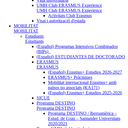
Vida universitària
UMH Club ERASMUS Experience
UMH Club ERASMUS Experience
Activitats Club Erasmus
Visat i autorització d'estada
MOBILITAT
MOBILITAT
Estudiants
Estudiants
(Español) Programas Intensivos Combinados
(BIPs)_
(Español) ESTUDIANTES DE DOCTORADO
ERASMUS
ERASMUS
(Español) Erasmus+ Estudios 2026-2027
ERASMUS+ Pràctiques
Mobilitat internacional Erasmus+ amb
països no associats (KA171)
(Español) Erasmus+ Estudios 2025-2026
SICUE
Programa DESTINO
Programa DESTINO
Programa DESTINO / Iberoamèrica –
Estud. de Grau – Santander Universitats
2020/2021