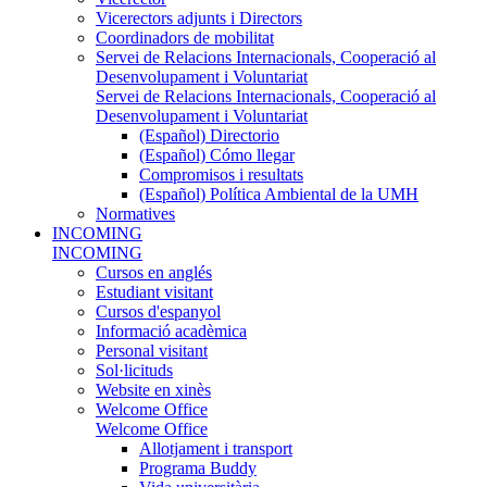
Vicerectors adjunts i Directors
Coordinadors de mobilitat
Servei de Relacions Internacionals, Cooperació al
Desenvolupament i Voluntariat
Servei de Relacions Internacionals, Cooperació al
Desenvolupament i Voluntariat
(Español) Directorio
(Español) Cómo llegar
Compromisos i resultats
(Español) Política Ambiental de la UMH
Normatives
INCOMING
INCOMING
Cursos en anglés
Estudiant visitant
Cursos d'espanyol
Informació acadèmica
Personal visitant
Sol·licituds
Website en xinès
Welcome Office
Welcome Office
Allotjament i transport
Programa Buddy