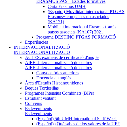
ERASMUS PAS – Estades formatives
Carta Erasmus UMH
(Español) Movilidad internacional PTGAS
Erasmus+ con países no asociados
(KA171)
Mobilitat internacional Erasmus+ amb
països associats (KA107) 2021
Programa DESTINO PTGAS FORMACIÓ
Experiències
INTERNACIONALITZACIÓ
INTERNACIONALITZACIÓ
ACLES: exàmens de certificació d'anglés
AIEFI-Internacionalització de centres
AIEFI-Internacionalització de centres
Convocatòries anteriors
Docència en anglès
Àrea d'Estudis Hispanounidencs
Beques Tordesillas
Programes Intensius Combinats (BIPs)
Estudiant visitant
Convenis
Esdeveniments
Esdeveniments
(Español) 5th UMH International Staff Week
(Español) ¿Qué sabes de los valores de la UE?