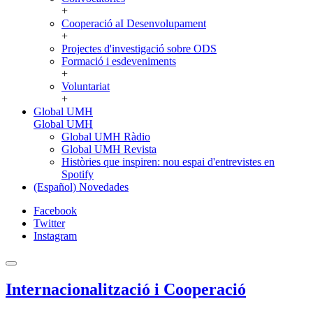
+
Cooperació aI Desenvolupament
+
Projectes d'investigació sobre ODS
Formació i esdeveniments
+
Voluntariat
+
Global UMH
Global UMH
Global UMH Ràdio
Global UMH Revista
Històries que inspiren: nou espai d'entrevistes en
Spotify
(Español) Novedades
Facebook
Twitter
Instagram
Internacionalització i Cooperació