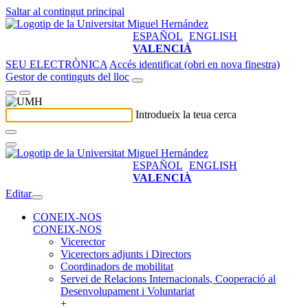
Saltar al contingut principal
ESPAÑOL
ENGLISH
VALENCIÀ
SEU ELECTRÒNICA
Accés identificat (obri en nova finestra)
Gestor de continguts del lloc
Introdueix la teua cerca
ESPAÑOL
ENGLISH
VALENCIÀ
Editar
CONEIX-NOS
CONEIX-NOS
Vicerector
Vicerectors adjunts i Directors
Coordinadors de mobilitat
Servei de Relacions Internacionals, Cooperació al
Desenvolupament i Voluntariat
+