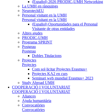
(Español) 2026 PRODIC-UMH Networking
La UMH en rànquings
NeurotechEU
Personal visitant en la UMH
Personal visitant en la UMH
(Español) Oportunidades para el Personal
Visitante de otras entidades
Altres ajudes
PRODIC-UMH
Programa SPRINT
Postgrau
Postgrau
Dobles Titulacions
Projectes
Projectes
Com sol·licitar Projectes Erasmus+
Projectes KA2 en curs
Seminari web mundial Erasmus+ 2023
Study Abroad UMH
COOPERACIÓ I VOLUNTARIAT
COOPERACIÓ I VOLUNTARIAT
Aliances
Ajuda humanitària
Convocatòries
Convocatòries