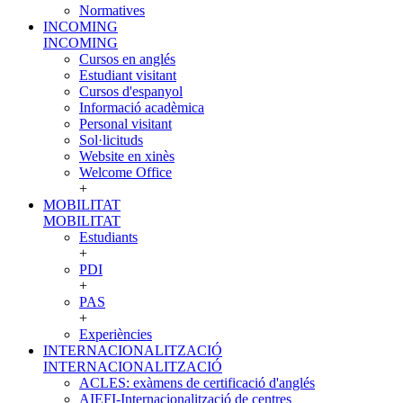
Normatives
INCOMING
INCOMING
Cursos en anglés
Estudiant visitant
Cursos d'espanyol
Informació acadèmica
Personal visitant
Sol·licituds
Website en xinès
Welcome Office
+
MOBILITAT
MOBILITAT
Estudiants
+
PDI
+
PAS
+
Experiències
INTERNACIONALITZACIÓ
INTERNACIONALITZACIÓ
ACLES: exàmens de certificació d'anglés
AIEFI-Internacionalització de centres