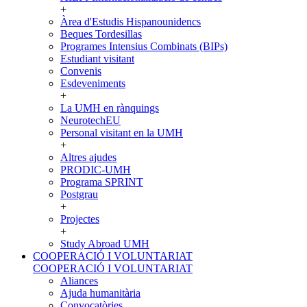
+
Àrea d'Estudis Hispanounidencs
Beques Tordesillas
Programes Intensius Combinats (BIPs)
Estudiant visitant
Convenis
Esdeveniments
+
La UMH en rànquings
NeurotechEU
Personal visitant en la UMH
+
Altres ajudes
PRODIC-UMH
Programa SPRINT
Postgrau
+
Projectes
+
Study Abroad UMH
COOPERACIÓ I VOLUNTARIAT
COOPERACIÓ I VOLUNTARIAT
Aliances
Ajuda humanitària
Convocatòries