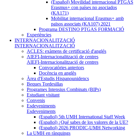
(Español) Movilidad internacional PTGAS
Erasmus+ con países no asociados
(KA171)
Mobilitat internacional Erasmus+ amb
països associats (KA107) 2021
Programa DESTINO PTGAS FORMACIÓ
Experiències
INTERNACIONALITZACIÓ
INTERNACIONALITZACIÓ
ACLES: exàmens de certificació d'anglés
AIEFI-Internacionalització de centres
AIEFI-Internacionalització de centres
Convocatòries anteriors
Docència en anglès
Àrea d'Estudis Hispanounidencs
Beques Tordesillas
Programes Intensius Combinats (BIPs)
Estudiant visitant
Convenis
Esdeveniments
Esdeveniments
(Español) 5th UMH International Staff Week
(Español) ¿Qué sabes de los valores de la UE?
(Español) 2026 PRODIC-UMH Networking
La UMH en rànquings