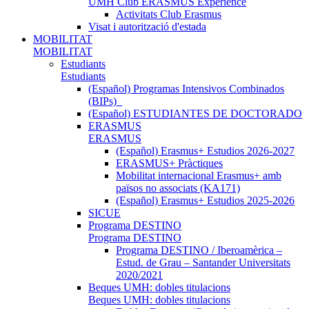
UMH Club ERASMUS Experience
Activitats Club Erasmus
Visat i autorització d'estada
MOBILITAT
MOBILITAT
Estudiants
Estudiants
(Español) Programas Intensivos Combinados
(BIPs)_
(Español) ESTUDIANTES DE DOCTORADO
ERASMUS
ERASMUS
(Español) Erasmus+ Estudios 2026-2027
ERASMUS+ Pràctiques
Mobilitat internacional Erasmus+ amb
països no associats (KA171)
(Español) Erasmus+ Estudios 2025-2026
SICUE
Programa DESTINO
Programa DESTINO
Programa DESTINO / Iberoamèrica –
Estud. de Grau – Santander Universitats
2020/2021
Beques UMH: dobles titulacions
Beques UMH: dobles titulacions