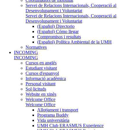
Coordinadors de mobilitat
Servei de Relacions Internacionals, Cooperació al
Desenvolupament i Voluntariat
Servei de Relacions Internacionals, Cooperació al
Desenvolupament i Voluntariat
(Español) Directorio
(Español) Cómo llegar
Compromisos i resultats
(Español) Política Ambiental de la UMH
Normatives
INCOMING
INCOMING
Cursos en anglés
Estudiant visitant
Cursos d'espanyol
Informació acadèmica
Personal visitant
Sol·licituds
Website en xinès
Welcome Office
Welcome Office
Allotjament i transport
Programa Buddy
Vida universitària
UMH Club ERASMUS Experience