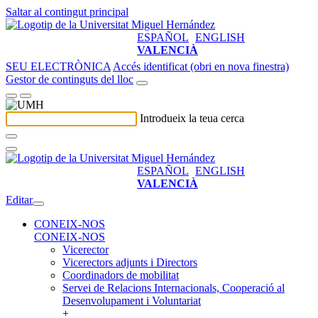
Saltar al contingut principal
ESPAÑOL
ENGLISH
VALENCIÀ
SEU ELECTRÒNICA
Accés identificat (obri en nova finestra)
Gestor de continguts del lloc
Introdueix la teua cerca
ESPAÑOL
ENGLISH
VALENCIÀ
Editar
CONEIX-NOS
CONEIX-NOS
Vicerector
Vicerectors adjunts i Directors
Coordinadors de mobilitat
Servei de Relacions Internacionals, Cooperació al
Desenvolupament i Voluntariat
+