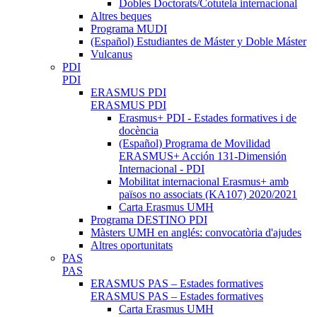
Dobles Doctorats/Cotutela internacional
Altres beques
Programa MUDI
(Español) Estudiantes de Máster y Doble Máster
Vulcanus
PDI
PDI
ERASMUS PDI
ERASMUS PDI
Erasmus+ PDI - Estades formatives i de
docència
(Español) Programa de Movilidad
ERASMUS+ Acción 131-Dimensión
Internacional - PDI
Mobilitat internacional Erasmus+ amb
països no associats (KA107) 2020/2021
Carta Erasmus UMH
Programa DESTINO PDI
Màsters UMH en anglés: convocatòria d'ajudes
Altres oportunitats
PAS
PAS
ERASMUS PAS – Estades formatives
ERASMUS PAS – Estades formatives
Carta Erasmus UMH