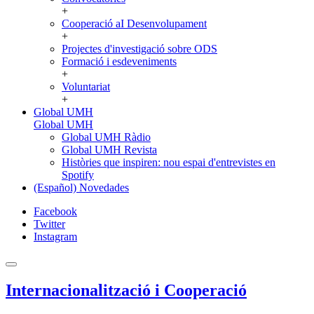
+
Cooperació aI Desenvolupament
+
Projectes d'investigació sobre ODS
Formació i esdeveniments
+
Voluntariat
+
Global UMH
Global UMH
Global UMH Ràdio
Global UMH Revista
Històries que inspiren: nou espai d'entrevistes en
Spotify
(Español) Novedades
Facebook
Twitter
Instagram
Internacionalització i Cooperació