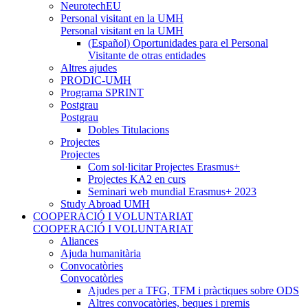
NeurotechEU
Personal visitant en la UMH
Personal visitant en la UMH
(Español) Oportunidades para el Personal
Visitante de otras entidades
Altres ajudes
PRODIC-UMH
Programa SPRINT
Postgrau
Postgrau
Dobles Titulacions
Projectes
Projectes
Com sol·licitar Projectes Erasmus+
Projectes KA2 en curs
Seminari web mundial Erasmus+ 2023
Study Abroad UMH
COOPERACIÓ I VOLUNTARIAT
COOPERACIÓ I VOLUNTARIAT
Aliances
Ajuda humanitària
Convocatòries
Convocatòries
Ajudes per a TFG, TFM i pràctiques sobre ODS
Altres convocatòries, beques i premis