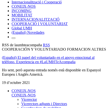
Internacionalització i Cooperació
CONEIX-NOS
INCOMING
MOBILITAT
INTERNACIONALITZACIÓ
COOPERACIÓ I VOLUNTARIAT
Global UMH
(Español) Novedades
RSS de laumhteacompaña
RSS
COOPERACIÓN Y VOLUNTARIADO FORMACION ALTRES
(Español) El papel del voluntariado en el apoyo emocional al
teléfono. Experiencia en #LaUMHTeAcompaña
Ho sent, però aquesta entrada només està disponible en Espanyol
Europeu i Anglès Americà.
19 d’octubre 2021
CONEIX-NOS
CONEIX-NOS
Vicerector
Vicerectors adjunts i Directors