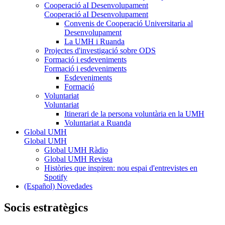
Cooperació aI Desenvolupament
Cooperació aI Desenvolupament
Convenis de Cooperació Universitaria al
Desenvolupament
La UMH i Ruanda
Projectes d'investigació sobre ODS
Formació i esdeveniments
Formació i esdeveniments
Esdeveniments
Formació
Voluntariat
Voluntariat
Itinerari de la persona voluntària en la UMH
Voluntariat a Ruanda
Global UMH
Global UMH
Global UMH Ràdio
Global UMH Revista
Històries que inspiren: nou espai d'entrevistes en
Spotify
(Español) Novedades
Socis estratègics