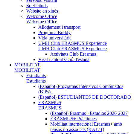
Personal visitant
Sol·licituds
Website en xinès
Welcome Office
Welcome Office
Allotjament i transport
Programa Buddy
Vida universitària
UMH Club ERASMUS Experience
UMH Club ERASMUS Experience
Activitats Club Erasmus
Visat i autorització d'estada
MOBILITAT
MOBILITAT
Estudiants
Estudiants
(Español) Programas Intensivos Combinados
(BIPs)_
(Español) ESTUDIANTES DE DOCTORADO
ERASMUS
ERASMUS
(Español) Erasmus+ Estudios 2026-2027
ERASMUS+ Pràctiques
Mobilitat internacional Erasmus+ amb
països no associats (KA171)