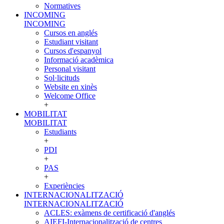
Normatives
INCOMING
INCOMING
Cursos en anglés
Estudiant visitant
Cursos d'espanyol
Informació acadèmica
Personal visitant
Sol·licituds
Website en xinès
Welcome Office
+
MOBILITAT
MOBILITAT
Estudiants
+
PDI
+
PAS
+
Experiències
INTERNACIONALITZACIÓ
INTERNACIONALITZACIÓ
ACLES: exàmens de certificació d'anglés
AIEFI-Internacionalització de centres