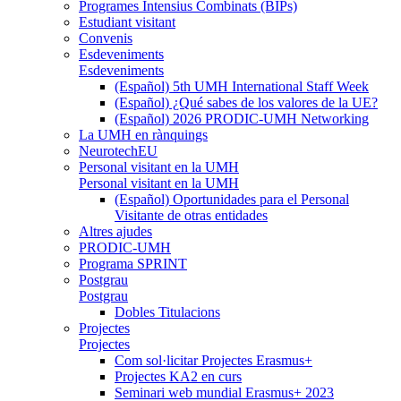
Programes Intensius Combinats (BIPs)
Estudiant visitant
Convenis
Esdeveniments
Esdeveniments
(Español) 5th UMH International Staff Week
(Español) ¿Qué sabes de los valores de la UE?
(Español) 2026 PRODIC-UMH Networking
La UMH en rànquings
NeurotechEU
Personal visitant en la UMH
Personal visitant en la UMH
(Español) Oportunidades para el Personal
Visitante de otras entidades
Altres ajudes
PRODIC-UMH
Programa SPRINT
Postgrau
Postgrau
Dobles Titulacions
Projectes
Projectes
Com sol·licitar Projectes Erasmus+
Projectes KA2 en curs
Seminari web mundial Erasmus+ 2023