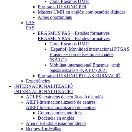
Carta Erasmus UMH
Programa DESTINO PDI
Màsters UMH en anglés: convocatòria d'ajudes
Altres oportunitats
PAS
PAS
ERASMUS PAS – Estades formatives
ERASMUS PAS – Estades formatives
Carta Erasmus UMH
(Español) Movilidad internacional PTGAS
Erasmus+ con países no asociados
(KA171)
Mobilitat internacional Erasmus+ amb
països associats (KA107) 2021
Programa DESTINO PTGAS FORMACIÓ
Experiències
INTERNACIONALITZACIÓ
INTERNACIONALITZACIÓ
ACLES: exàmens de certificació d'anglés
AIEFI-Internacionalització de centres
AIEFI-Internacionalització de centres
Convocatòries anteriors
Docència en anglès
Àrea d'Estudis Hispanounidencs
Beques Tordesillas