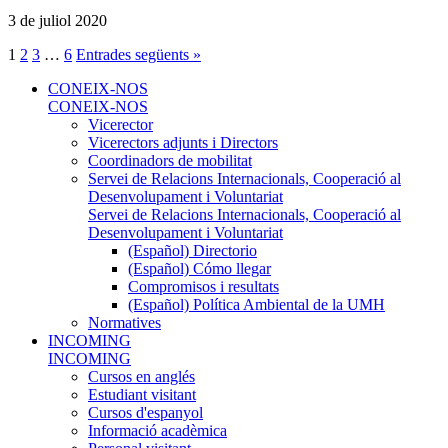
3 de juliol 2020
1
2
3
…
6
Entrades següents »
CONEIX-NOS
CONEIX-NOS
Vicerector
Vicerectors adjunts i Directors
Coordinadors de mobilitat
Servei de Relacions Internacionals, Cooperació al
Desenvolupament i Voluntariat
Servei de Relacions Internacionals, Cooperació al
Desenvolupament i Voluntariat
(Español) Directorio
(Español) Cómo llegar
Compromisos i resultats
(Español) Política Ambiental de la UMH
Normatives
INCOMING
INCOMING
Cursos en anglés
Estudiant visitant
Cursos d'espanyol
Informació acadèmica