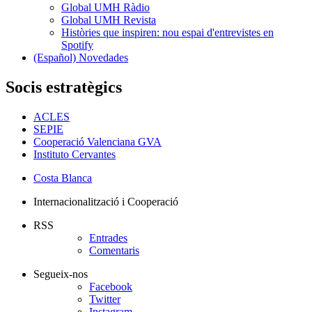
Global UMH Ràdio
Global UMH Revista
Històries que inspiren: nou espai d'entrevistes en
Spotify
(Español) Novedades
Socis estratègics
ACLES
SEPIE
Cooperació Valenciana GVA
Instituto Cervantes
Costa Blanca
Internacionalització i Cooperació
RSS
Entrades
Comentaris
Segueix-nos
Facebook
Twitter
Instagram