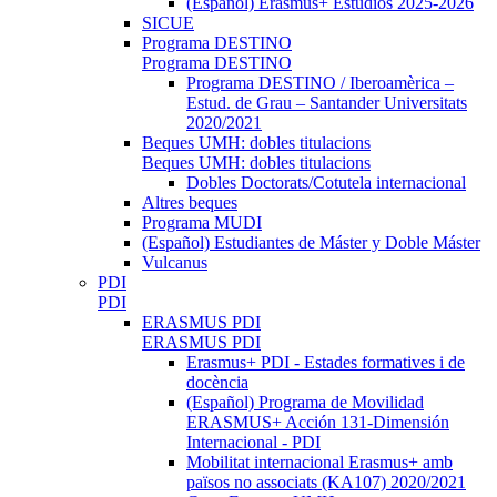
(Español) Erasmus+ Estudios 2025-2026
SICUE
Programa DESTINO
Programa DESTINO
Programa DESTINO / Iberoamèrica –
Estud. de Grau – Santander Universitats
2020/2021
Beques UMH: dobles titulacions
Beques UMH: dobles titulacions
Dobles Doctorats/Cotutela internacional
Altres beques
Programa MUDI
(Español) Estudiantes de Máster y Doble Máster
Vulcanus
PDI
PDI
ERASMUS PDI
ERASMUS PDI
Erasmus+ PDI - Estades formatives i de
docència
(Español) Programa de Movilidad
ERASMUS+ Acción 131-Dimensión
Internacional - PDI
Mobilitat internacional Erasmus+ amb
països no associats (KA107) 2020/2021