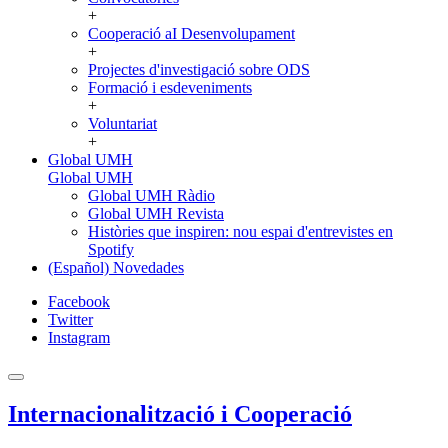
+
Cooperació aI Desenvolupament
+
Projectes d'investigació sobre ODS
Formació i esdeveniments
+
Voluntariat
+
Global UMH
Global UMH
Global UMH Ràdio
Global UMH Revista
Històries que inspiren: nou espai d'entrevistes en
Spotify
(Español) Novedades
Facebook
Twitter
Instagram
Internacionalització i Cooperació