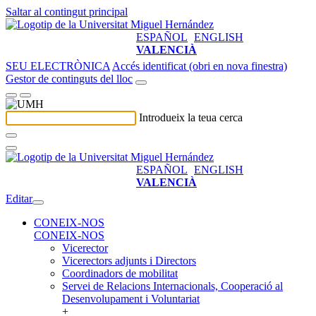
Saltar al contingut principal
ESPAÑOL
ENGLISH
VALENCIÀ
SEU ELECTRÒNICA
Accés identificat (obri en nova finestra)
Gestor de continguts del lloc
Introdueix la teua cerca
ESPAÑOL
ENGLISH
VALENCIÀ
Editar
CONEIX-NOS
CONEIX-NOS
Vicerector
Vicerectors adjunts i Directors
Coordinadors de mobilitat
Servei de Relacions Internacionals, Cooperació al
Desenvolupament i Voluntariat
+