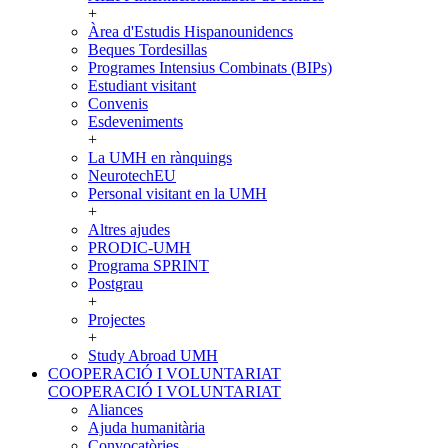
+
Àrea d'Estudis Hispanounidencs
Beques Tordesillas
Programes Intensius Combinats (BIPs)
Estudiant visitant
Convenis
Esdeveniments
+
La UMH en rànquings
NeurotechEU
Personal visitant en la UMH
+
Altres ajudes
PRODIC-UMH
Programa SPRINT
Postgrau
+
Projectes
+
Study Abroad UMH
COOPERACIÓ I VOLUNTARIAT
COOPERACIÓ I VOLUNTARIAT
Aliances
Ajuda humanitària
Convocatòries