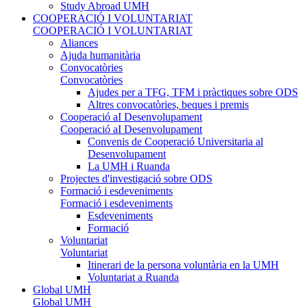
Study Abroad UMH
COOPERACIÓ I VOLUNTARIAT
COOPERACIÓ I VOLUNTARIAT
Aliances
Ajuda humanitària
Convocatòries
Convocatòries
Ajudes per a TFG, TFM i pràctiques sobre ODS
Altres convocatòries, beques i premis
Cooperació aI Desenvolupament
Cooperació aI Desenvolupament
Convenis de Cooperació Universitaria al
Desenvolupament
La UMH i Ruanda
Projectes d'investigació sobre ODS
Formació i esdeveniments
Formació i esdeveniments
Esdeveniments
Formació
Voluntariat
Voluntariat
Itinerari de la persona voluntària en la UMH
Voluntariat a Ruanda
Global UMH
Global UMH