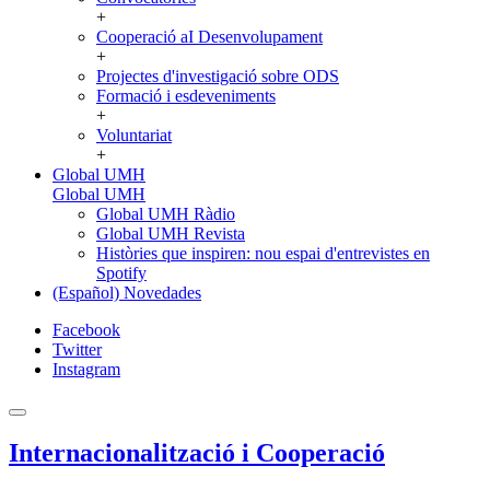
+
Cooperació aI Desenvolupament
+
Projectes d'investigació sobre ODS
Formació i esdeveniments
+
Voluntariat
+
Global UMH
Global UMH
Global UMH Ràdio
Global UMH Revista
Històries que inspiren: nou espai d'entrevistes en
Spotify
(Español) Novedades
Facebook
Twitter
Instagram
Internacionalització i Cooperació