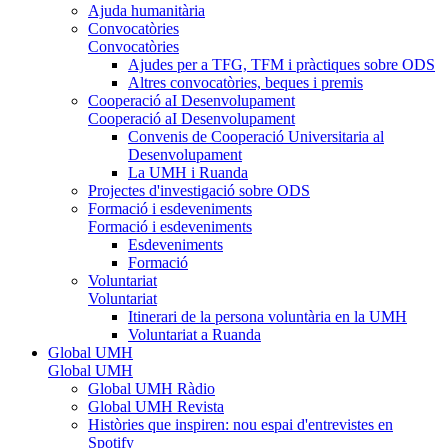
Ajuda humanitària
Convocatòries
Convocatòries
Ajudes per a TFG, TFM i pràctiques sobre ODS
Altres convocatòries, beques i premis
Cooperació aI Desenvolupament
Cooperació aI Desenvolupament
Convenis de Cooperació Universitaria al
Desenvolupament
La UMH i Ruanda
Projectes d'investigació sobre ODS
Formació i esdeveniments
Formació i esdeveniments
Esdeveniments
Formació
Voluntariat
Voluntariat
Itinerari de la persona voluntària en la UMH
Voluntariat a Ruanda
Global UMH
Global UMH
Global UMH Ràdio
Global UMH Revista
Històries que inspiren: nou espai d'entrevistes en
Spotify