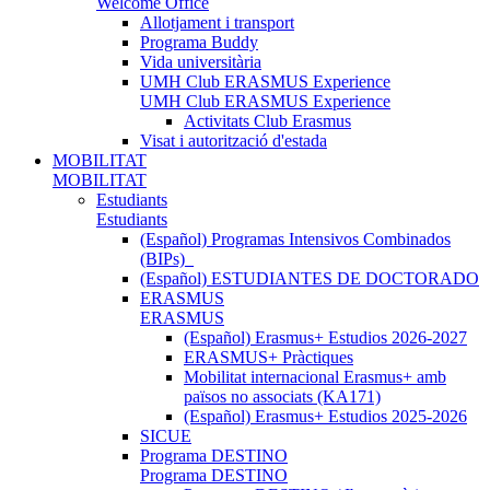
Welcome Office
Allotjament i transport
Programa Buddy
Vida universitària
UMH Club ERASMUS Experience
UMH Club ERASMUS Experience
Activitats Club Erasmus
Visat i autorització d'estada
MOBILITAT
MOBILITAT
Estudiants
Estudiants
(Español) Programas Intensivos Combinados
(BIPs)_
(Español) ESTUDIANTES DE DOCTORADO
ERASMUS
ERASMUS
(Español) Erasmus+ Estudios 2026-2027
ERASMUS+ Pràctiques
Mobilitat internacional Erasmus+ amb
països no associats (KA171)
(Español) Erasmus+ Estudios 2025-2026
SICUE
Programa DESTINO
Programa DESTINO