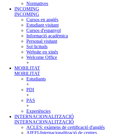
Normatives
INCOMING
INCOMING
Cursos en anglés
Estudiant visitant
Cursos d'espanyol
Informació acadèmica
Personal visitant
Sol·licituds
Website en xinès
Welcome Office
+
MOBILITAT
MOBILITAT
Estudiants
+
PDI
+
PAS
+
Experiències
INTERNACIONALITZACIÓ
INTERNACIONALITZACIÓ
ACLES: exàmens de certificació d'anglés
AIEFI-Internacionalització de centres