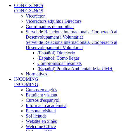
CONEIX-NOS
CONEIX-NOS
Vicerector
Vicerectors adjunts i Directors
Coordinadors de mobilitat
Servei de Relacions Internacionals, Cooperació al
Desenvolupament i Voluntariat
Servei de Relacions Internacionals, Cooperació al
Desenvolupament i Voluntariat
(Español) Directorio
(Español) Cómo llegar
Compromisos i resultats
(Español) Política Ambiental de la UMH
Normatives
INCOMING
INCOMING
Cursos en anglés
Estudiant visitant
Cursos d'espanyol
Informació acadèmica
Personal visitant
Sol·licituds
Website en xinès
Welcome Office