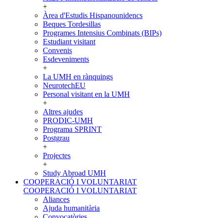
+
Àrea d'Estudis Hispanounidencs
Beques Tordesillas
Programes Intensius Combinats (BIPs)
Estudiant visitant
Convenis
Esdeveniments
+
La UMH en rànquings
NeurotechEU
Personal visitant en la UMH
+
Altres ajudes
PRODIC-UMH
Programa SPRINT
Postgrau
+
Projectes
+
Study Abroad UMH
COOPERACIÓ I VOLUNTARIAT
COOPERACIÓ I VOLUNTARIAT
Aliances
Ajuda humanitària
Convocatòries