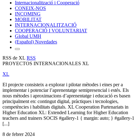
Internacionalització i Cooperació
CONEIX-NOS
INCOMING
MOBILITAT
INTERNACIONALITZACIÓ
COOPERACIÓ I VOLUNTARIAT
Global UMH
(Español) Novedades
RSS de XL
RSS
PROYECTOS INTERNACIONALES XL
XL
El projecte consisteix a explorar i pilotar mètodes i eines per a
implementar i potenciar l’aprenentatge semipresencial i estés. Els
nous mètodes i aproximacions d’aprenentatge i educació es basen
principalment en: contingut digital, pràctiques i tecnologies,
competències i habilitats digitals. XL Cooperation Partenariats in
Higher Education XL: Extended Learning for Higher Education
teachers and trainers SOCIS #gallery-1 { margin: auto; } #gallery-1
[...]
8 de febrer 2024