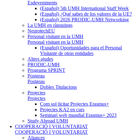
Esdeveniments
(Español) 5th UMH International Staff Week
(Español) ¿Qué sabes de los valores de la UE?
(Español) 2026 PRODIC-UMH Networking
La UMH en rànquings
NeurotechEU
Personal visitant en la UMH
Personal visitant en la UMH
(Español) Oportunidades para el Personal
Visitante de otras entidades
Altres ajudes
PRODIC-UMH
Programa SPRINT
Postgrau
Postgrau
Dobles Titulacions
Projectes
Projectes
Com sol·licitar Projectes Erasmus+
Projectes KA2 en curs
Seminari web mundial Erasmus+ 2023
Study Abroad UMH
COOPERACIÓ I VOLUNTARIAT
COOPERACIÓ I VOLUNTARIAT
Aliances