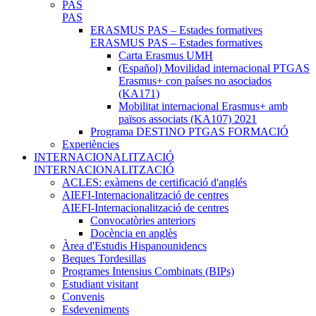
PAS
PAS
ERASMUS PAS – Estades formatives
ERASMUS PAS – Estades formatives
Carta Erasmus UMH
(Español) Movilidad internacional PTGAS
Erasmus+ con países no asociados
(KA171)
Mobilitat internacional Erasmus+ amb
països associats (KA107) 2021
Programa DESTINO PTGAS FORMACIÓ
Experiències
INTERNACIONALITZACIÓ
INTERNACIONALITZACIÓ
ACLES: exàmens de certificació d'anglés
AIEFI-Internacionalització de centres
AIEFI-Internacionalització de centres
Convocatòries anteriors
Docència en anglès
Àrea d'Estudis Hispanounidencs
Beques Tordesillas
Programes Intensius Combinats (BIPs)
Estudiant visitant
Convenis
Esdeveniments