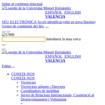
Saltar al contingut principal
ESPAÑOL
ENGLISH
VALENCIÀ
SEU ELECTRÒNICA
Accés identificat (obri en nova finestra)
Gestor de continguts del lloc
Introdueix la teua cerca
ESPAÑOL
ENGLISH
VALENCIÀ
Editar
CONEIX-NOS
CONEIX-NOS
Vicerector
Vicerectors adjunts i Directors
Coordinadors de mobilitat
Servei de Relacions Internacionals, Cooperació al
Desenvolupament i Voluntariat
+