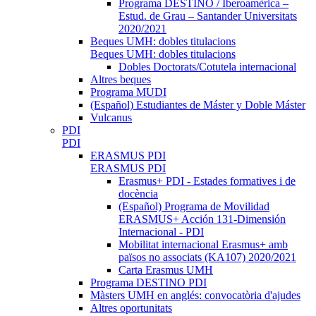
Programa DESTINO / Iberoamèrica –
Estud. de Grau – Santander Universitats
2020/2021
Beques UMH: dobles titulacions
Beques UMH: dobles titulacions
Dobles Doctorats/Cotutela internacional
Altres beques
Programa MUDI
(Español) Estudiantes de Máster y Doble Máster
Vulcanus
PDI
PDI
ERASMUS PDI
ERASMUS PDI
Erasmus+ PDI - Estades formatives i de
docència
(Español) Programa de Movilidad
ERASMUS+ Acción 131-Dimensión
Internacional - PDI
Mobilitat internacional Erasmus+ amb
països no associats (KA107) 2020/2021
Carta Erasmus UMH
Programa DESTINO PDI
Màsters UMH en anglés: convocatòria d'ajudes
Altres oportunitats