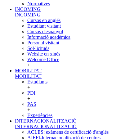
Normatives
INCOMING
INCOMING
Cursos en anglés
Estudiant visitant
Cursos d'espanyol
Informació acadèmica
Personal visitant
Sol·licituds
Website en xinès
Welcome Office
+
MOBILITAT
MOBILITAT
Estudiants
+
PDI
+
PAS
+
Experiències
INTERNACIONALITZACIÓ
INTERNACIONALITZACIÓ
ACLES: exàmens de certificació d'anglés
AIEFI-Internacionalització de centres