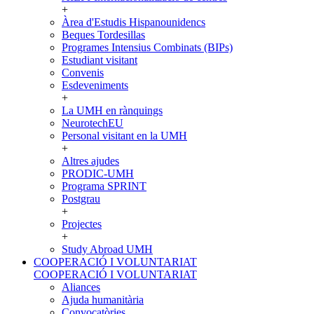
+
Àrea d'Estudis Hispanounidencs
Beques Tordesillas
Programes Intensius Combinats (BIPs)
Estudiant visitant
Convenis
Esdeveniments
+
La UMH en rànquings
NeurotechEU
Personal visitant en la UMH
+
Altres ajudes
PRODIC-UMH
Programa SPRINT
Postgrau
+
Projectes
+
Study Abroad UMH
COOPERACIÓ I VOLUNTARIAT
COOPERACIÓ I VOLUNTARIAT
Aliances
Ajuda humanitària
Convocatòries