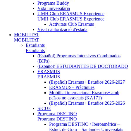
Programa Buddy
Vida universitària
UMH Club ERASMUS Experience
UMH Club ERASMUS Experience
Activitats Club Erasmus
Visat i autorització d'estada
MOBILITAT
MOBILITAT
Estudiants
Estudiants
(Español) Programas Intensivos Combinados
(BIPs)_
(Español) ESTUDIANTES DE DOCTORADO
ERASMUS
ERASMUS
(Español) Erasmus+ Estudios 2026-2027
ERASMUS+ Pràctiques
Mobilitat internacional Erasmus+ amb
països no associats (KA171)
(Español) Erasmus+ Estudios 2025-2026
SICUE
Programa DESTINO
Programa DESTINO
Programa DESTINO / Iberoamèrica –
Estud. de Grau – Santander Universitats