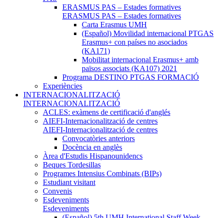
ERASMUS PAS – Estades formatives
ERASMUS PAS – Estades formatives
Carta Erasmus UMH
(Español) Movilidad internacional PTGAS
Erasmus+ con países no asociados
(KA171)
Mobilitat internacional Erasmus+ amb
països associats (KA107) 2021
Programa DESTINO PTGAS FORMACIÓ
Experiències
INTERNACIONALITZACIÓ
INTERNACIONALITZACIÓ
ACLES: exàmens de certificació d'anglés
AIEFI-Internacionalització de centres
AIEFI-Internacionalització de centres
Convocatòries anteriors
Docència en anglès
Àrea d'Estudis Hispanounidencs
Beques Tordesillas
Programes Intensius Combinats (BIPs)
Estudiant visitant
Convenis
Esdeveniments
Esdeveniments
(Español) 5th UMH International Staff Week