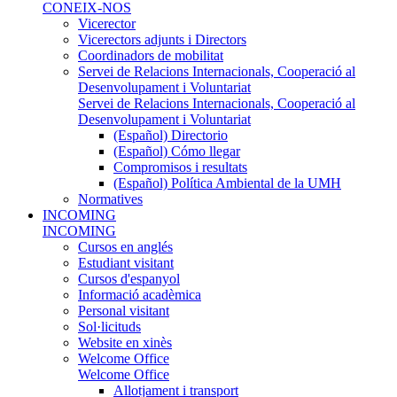
CONEIX-NOS
Vicerector
Vicerectors adjunts i Directors
Coordinadors de mobilitat
Servei de Relacions Internacionals, Cooperació al
Desenvolupament i Voluntariat
Servei de Relacions Internacionals, Cooperació al
Desenvolupament i Voluntariat
(Español) Directorio
(Español) Cómo llegar
Compromisos i resultats
(Español) Política Ambiental de la UMH
Normatives
INCOMING
INCOMING
Cursos en anglés
Estudiant visitant
Cursos d'espanyol
Informació acadèmica
Personal visitant
Sol·licituds
Website en xinès
Welcome Office
Welcome Office
Allotjament i transport