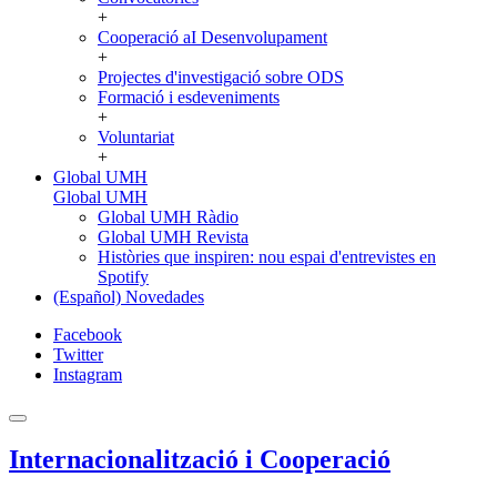
+
Cooperació aI Desenvolupament
+
Projectes d'investigació sobre ODS
Formació i esdeveniments
+
Voluntariat
+
Global UMH
Global UMH
Global UMH Ràdio
Global UMH Revista
Històries que inspiren: nou espai d'entrevistes en
Spotify
(Español) Novedades
Facebook
Twitter
Instagram
Internacionalització i Cooperació