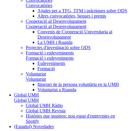
Convocatòries
Convocatòries
Ajudes per a TFG, TFM i pràctiques sobre ODS
Altres convocatòries, beques i premis
Cooperació aI Desenvolupament
Cooperació aI Desenvolupament
Convenis de Cooperació Universitaria al
Desenvolupament
La UMH i Ruanda
Projectes d'investigació sobre ODS
Formació i esdeveniments
Formació i esdeveniments
Esdeveniments
Formació
Voluntariat
Voluntariat
Itinerari de la persona voluntària en la UMH
Voluntariat a Ruanda
Global UMH
Global UMH
Global UMH Ràdio
Global UMH Revista
Històries que inspiren: nou espai d'entrevistes en
Spotify
(Español) Novedades