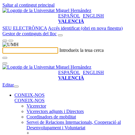
Saltar al contingut principal
ESPAÑOL
ENGLISH
VALENCIÀ
SEU ELECTRÒNICA
Accés identificat (obri en nova finestra)
Gestor de continguts del lloc
Introdueix la teua cerca
ESPAÑOL
ENGLISH
VALENCIÀ
Editar
CONEIX-NOS
CONEIX-NOS
Vicerector
Vicerectors adjunts i Directors
Coordinadors de mobilitat
Servei de Relacions Internacionals, Cooperació al
Desenvolupament i Voluntariat
+