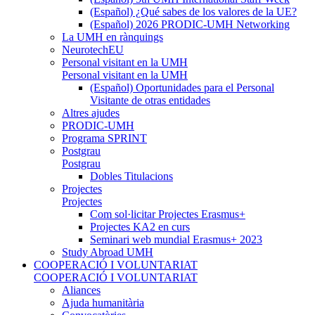
(Español) ¿Qué sabes de los valores de la UE?
(Español) 2026 PRODIC-UMH Networking
La UMH en rànquings
NeurotechEU
Personal visitant en la UMH
Personal visitant en la UMH
(Español) Oportunidades para el Personal
Visitante de otras entidades
Altres ajudes
PRODIC-UMH
Programa SPRINT
Postgrau
Postgrau
Dobles Titulacions
Projectes
Projectes
Com sol·licitar Projectes Erasmus+
Projectes KA2 en curs
Seminari web mundial Erasmus+ 2023
Study Abroad UMH
COOPERACIÓ I VOLUNTARIAT
COOPERACIÓ I VOLUNTARIAT
Aliances
Ajuda humanitària