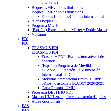
2020/2021
Beques UMH: dobles titulacions
Beques UMH: dobles titulacions
Dobles Doctorats/Cotutela internacional
Altres beques
Programa MUDI
(Español) Estudiantes de Máster y Doble Máster
Vulcanus
PDI
PDI
ERASMUS PDI
ERASMUS PDI
Erasmus+ PDI - Estades formatives i de
docència
(Español) Programa de Movilidad
ERASMUS+ Acción 131-Dimensión
Internacional - PDI
Mobilitat internacional Erasmus+ amb
països no associats (KA107) 2020/2021
Carta Erasmus UMH
Programa DESTINO PDI
Màsters UMH en anglés: convocatòria d'ajudes
Altres oportunitats
PAS
PAS