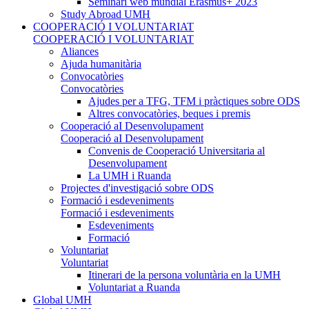
Seminari web mundial Erasmus+ 2023
Study Abroad UMH
COOPERACIÓ I VOLUNTARIAT
COOPERACIÓ I VOLUNTARIAT
Aliances
Ajuda humanitària
Convocatòries
Convocatòries
Ajudes per a TFG, TFM i pràctiques sobre ODS
Altres convocatòries, beques i premis
Cooperació aI Desenvolupament
Cooperació aI Desenvolupament
Convenis de Cooperació Universitaria al
Desenvolupament
La UMH i Ruanda
Projectes d'investigació sobre ODS
Formació i esdeveniments
Formació i esdeveniments
Esdeveniments
Formació
Voluntariat
Voluntariat
Itinerari de la persona voluntària en la UMH
Voluntariat a Ruanda
Global UMH