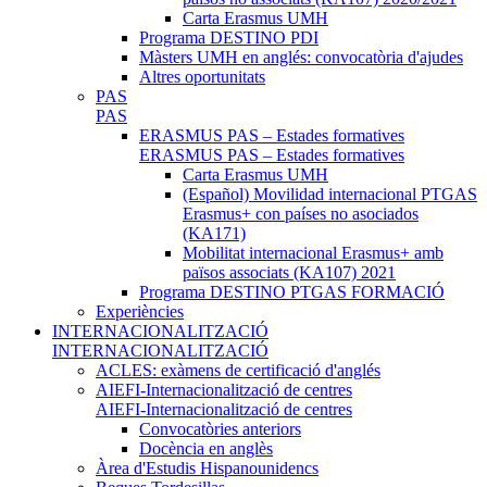
Carta Erasmus UMH
Programa DESTINO PDI
Màsters UMH en anglés: convocatòria d'ajudes
Altres oportunitats
PAS
PAS
ERASMUS PAS – Estades formatives
ERASMUS PAS – Estades formatives
Carta Erasmus UMH
(Español) Movilidad internacional PTGAS
Erasmus+ con países no asociados
(KA171)
Mobilitat internacional Erasmus+ amb
països associats (KA107) 2021
Programa DESTINO PTGAS FORMACIÓ
Experiències
INTERNACIONALITZACIÓ
INTERNACIONALITZACIÓ
ACLES: exàmens de certificació d'anglés
AIEFI-Internacionalització de centres
AIEFI-Internacionalització de centres
Convocatòries anteriors
Docència en anglès
Àrea d'Estudis Hispanounidencs