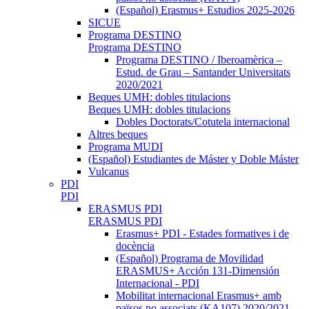
(Español) Erasmus+ Estudios 2025-2026
SICUE
Programa DESTINO
Programa DESTINO
Programa DESTINO / Iberoamèrica –
Estud. de Grau – Santander Universitats
2020/2021
Beques UMH: dobles titulacions
Beques UMH: dobles titulacions
Dobles Doctorats/Cotutela internacional
Altres beques
Programa MUDI
(Español) Estudiantes de Máster y Doble Máster
Vulcanus
PDI
PDI
ERASMUS PDI
ERASMUS PDI
Erasmus+ PDI - Estades formatives i de
docència
(Español) Programa de Movilidad
ERASMUS+ Acción 131-Dimensión
Internacional - PDI
Mobilitat internacional Erasmus+ amb
països no associats (KA107) 2020/2021