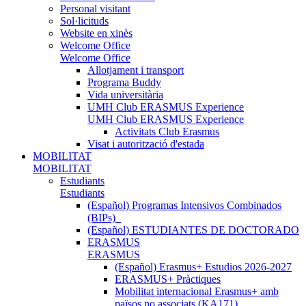
Personal visitant
Sol·licituds
Website en xinès
Welcome Office
Welcome Office
Allotjament i transport
Programa Buddy
Vida universitària
UMH Club ERASMUS Experience
UMH Club ERASMUS Experience
Activitats Club Erasmus
Visat i autorització d'estada
MOBILITAT
MOBILITAT
Estudiants
Estudiants
(Español) Programas Intensivos Combinados
(BIPs)_
(Español) ESTUDIANTES DE DOCTORADO
ERASMUS
ERASMUS
(Español) Erasmus+ Estudios 2026-2027
ERASMUS+ Pràctiques
Mobilitat internacional Erasmus+ amb
països no associats (KA171)