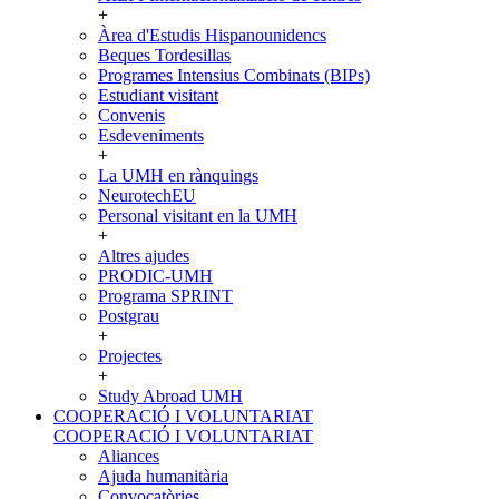
+
Àrea d'Estudis Hispanounidencs
Beques Tordesillas
Programes Intensius Combinats (BIPs)
Estudiant visitant
Convenis
Esdeveniments
+
La UMH en rànquings
NeurotechEU
Personal visitant en la UMH
+
Altres ajudes
PRODIC-UMH
Programa SPRINT
Postgrau
+
Projectes
+
Study Abroad UMH
COOPERACIÓ I VOLUNTARIAT
COOPERACIÓ I VOLUNTARIAT
Aliances
Ajuda humanitària
Convocatòries