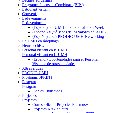
Beques Tordesillas
Programes Intensius Combinats (BIPs)
Estudiant visitant
Convenis
Esdeveniments
Esdeveniments
(Español) 5th UMH International Staff Week
(Español) ¿Qué sabes de los valores de la UE?
(Español) 2026 PRODIC-UMH Networking
La UMH en rànquings
NeurotechEU
Personal visitant en la UMH
Personal visitant en la UMH
(Español) Oportunidades para el Personal
Visitante de otras entidades
Altres ajudes
PRODIC-UMH
Programa SPRINT
Postgrau
Postgrau
Dobles Titulacions
Projectes
Projectes
Com sol·licitar Projectes Erasmus+
Projectes KA2 en curs