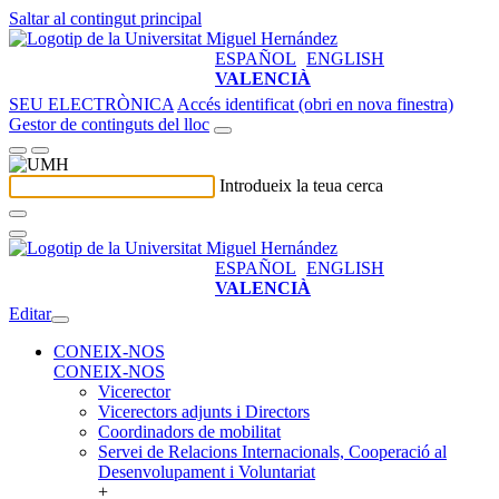
Saltar al contingut principal
ESPAÑOL
ENGLISH
VALENCIÀ
SEU ELECTRÒNICA
Accés identificat (obri en nova finestra)
Gestor de continguts del lloc
Introdueix la teua cerca
ESPAÑOL
ENGLISH
VALENCIÀ
Editar
CONEIX-NOS
CONEIX-NOS
Vicerector
Vicerectors adjunts i Directors
Coordinadors de mobilitat
Servei de Relacions Internacionals, Cooperació al
Desenvolupament i Voluntariat
+