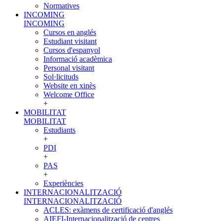
Normatives
INCOMING
INCOMING
Cursos en anglés
Estudiant visitant
Cursos d'espanyol
Informació acadèmica
Personal visitant
Sol·licituds
Website en xinès
Welcome Office
+
MOBILITAT
MOBILITAT
Estudiants
+
PDI
+
PAS
+
Experiències
INTERNACIONALITZACIÓ
INTERNACIONALITZACIÓ
ACLES: exàmens de certificació d'anglés
AIEFI-Internacionalització de centres