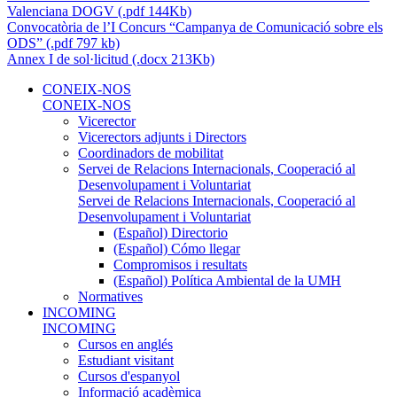
Valenciana DOGV (.pdf 144Kb)
Convocatòria de l’I Concurs “Campanya de Comunicació sobre els
ODS” (.pdf 797 kb)
Annex I de sol·licitud (.docx 213Kb)
CONEIX-NOS
CONEIX-NOS
Vicerector
Vicerectors adjunts i Directors
Coordinadors de mobilitat
Servei de Relacions Internacionals, Cooperació al
Desenvolupament i Voluntariat
Servei de Relacions Internacionals, Cooperació al
Desenvolupament i Voluntariat
(Español) Directorio
(Español) Cómo llegar
Compromisos i resultats
(Español) Política Ambiental de la UMH
Normatives
INCOMING
INCOMING
Cursos en anglés
Estudiant visitant
Cursos d'espanyol
Informació acadèmica