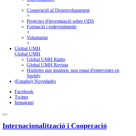
+
Cooperació aI Desenvolupament
+
Projectes d'investigació sobre ODS
Formació i esdeveniments
+
Voluntariat
+
Global UMH
Global UMH
Global UMH Ràdio
Global UMH Revista
Històries que inspiren: nou espai d'entrevistes en
Spotify
(Español) Novedades
Facebook
Twitter
Instagram
Internacionalització i Cooperació