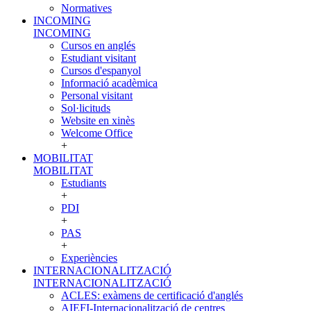
Normatives
INCOMING
INCOMING
Cursos en anglés
Estudiant visitant
Cursos d'espanyol
Informació acadèmica
Personal visitant
Sol·licituds
Website en xinès
Welcome Office
+
MOBILITAT
MOBILITAT
Estudiants
+
PDI
+
PAS
+
Experiències
INTERNACIONALITZACIÓ
INTERNACIONALITZACIÓ
ACLES: exàmens de certificació d'anglés
AIEFI-Internacionalització de centres