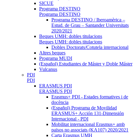
SICUE
Programa DESTINO
Programa DESTINO
Programa DESTINO / Iberoamèrica –
Estud. de Grau – Santander Universitats
2020/2021
Beques UMH: dobles titulacions
Beques UMH: dobles titulacions
Dobles Doctorats/Cotutela internacional
Altres beques
Programa MUDI
(Español) Estudiantes de Máster y Doble Máster
Vulcanus
PDI
PDI
ERASMUS PDI
ERASMUS PDI
Erasmus+ PDI - Estades formatives i de
docència
(Español) Programa de Movilidad
ERASMUS+ Acción 131-Dimensión
Internacional - PDI
Mobilitat internacional Erasmus+ amb
països no associats (KA107) 2020/2021
Carta Erasmus UMH