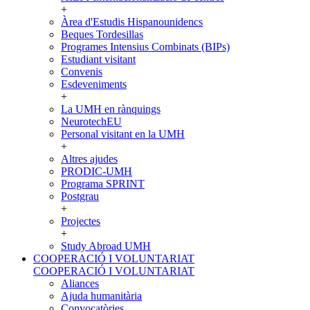
+
Àrea d'Estudis Hispanounidencs
Beques Tordesillas
Programes Intensius Combinats (BIPs)
Estudiant visitant
Convenis
Esdeveniments
+
La UMH en rànquings
NeurotechEU
Personal visitant en la UMH
+
Altres ajudes
PRODIC-UMH
Programa SPRINT
Postgrau
+
Projectes
+
Study Abroad UMH
COOPERACIÓ I VOLUNTARIAT
COOPERACIÓ I VOLUNTARIAT
Aliances
Ajuda humanitària
Convocatòries