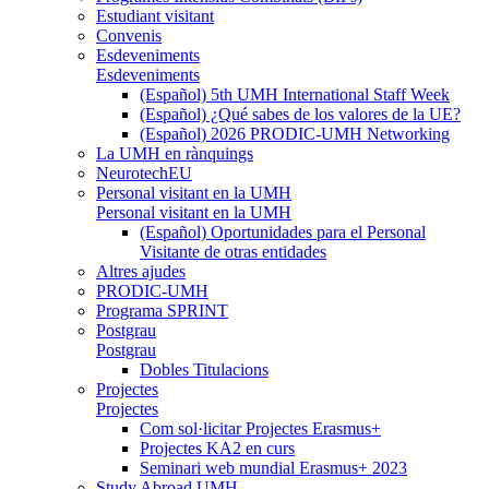
Estudiant visitant
Convenis
Esdeveniments
Esdeveniments
(Español) 5th UMH International Staff Week
(Español) ¿Qué sabes de los valores de la UE?
(Español) 2026 PRODIC-UMH Networking
La UMH en rànquings
NeurotechEU
Personal visitant en la UMH
Personal visitant en la UMH
(Español) Oportunidades para el Personal
Visitante de otras entidades
Altres ajudes
PRODIC-UMH
Programa SPRINT
Postgrau
Postgrau
Dobles Titulacions
Projectes
Projectes
Com sol·licitar Projectes Erasmus+
Projectes KA2 en curs
Seminari web mundial Erasmus+ 2023
Study Abroad UMH