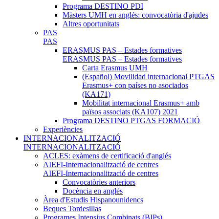
Programa DESTINO PDI
Màsters UMH en anglés: convocatòria d'ajudes
Altres oportunitats
PAS
PAS
ERASMUS PAS – Estades formatives
ERASMUS PAS – Estades formatives
Carta Erasmus UMH
(Español) Movilidad internacional PTGAS
Erasmus+ con países no asociados
(KA171)
Mobilitat internacional Erasmus+ amb
països associats (KA107) 2021
Programa DESTINO PTGAS FORMACIÓ
Experiències
INTERNACIONALITZACIÓ
INTERNACIONALITZACIÓ
ACLES: exàmens de certificació d'anglés
AIEFI-Internacionalització de centres
AIEFI-Internacionalització de centres
Convocatòries anteriors
Docència en anglès
Àrea d'Estudis Hispanounidencs
Beques Tordesillas
Programes Intensius Combinats (BIPs)