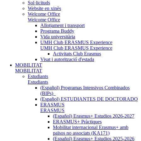
Sol·licituds
Website en xinès
Welcome Office
Welcome Office
Allotjament i transport
Programa Buddy
Vida universitària
UMH Club ERASMUS Experience
UMH Club ERASMUS Experience
Activitats Club Erasmus
Visat i autorització d'estada
MOBILITAT
MOBILITAT
Estudiants
Estudiants
(Español) Programas Intensivos Combinados
(BIPs)_
(Español) ESTUDIANTES DE DOCTORADO
ERASMUS
ERASMUS
(Español) Erasmus+ Estudios 2026-2027
ERASMUS+ Pràctiques
Mobilitat internacional Erasmus+ amb
països no associats (KA171)
(Español) Erasmus+ Estudios 2025-2026