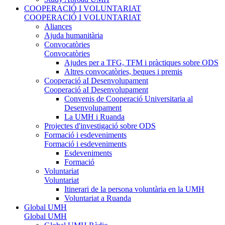
COOPERACIÓ I VOLUNTARIAT
COOPERACIÓ I VOLUNTARIAT
Aliances
Ajuda humanitària
Convocatòries
Convocatòries
Ajudes per a TFG, TFM i pràctiques sobre ODS
Altres convocatòries, beques i premis
Cooperació aI Desenvolupament
Cooperació aI Desenvolupament
Convenis de Cooperació Universitaria al
Desenvolupament
La UMH i Ruanda
Projectes d'investigació sobre ODS
Formació i esdeveniments
Formació i esdeveniments
Esdeveniments
Formació
Voluntariat
Voluntariat
Itinerari de la persona voluntària en la UMH
Voluntariat a Ruanda
Global UMH
Global UMH