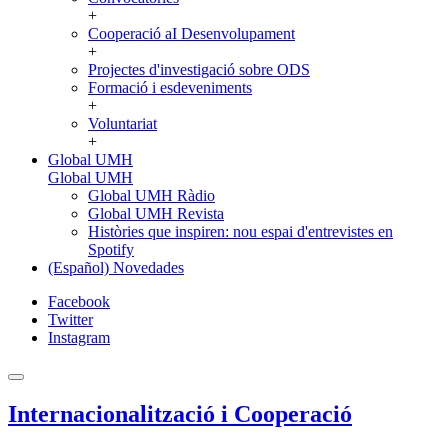
+
Cooperació aI Desenvolupament
+
Projectes d'investigació sobre ODS
Formació i esdeveniments
+
Voluntariat
+
Global UMH
Global UMH
Global UMH Ràdio
Global UMH Revista
Històries que inspiren: nou espai d'entrevistes en
Spotify
(Español) Novedades
Facebook
Twitter
Instagram
Internacionalització i Cooperació