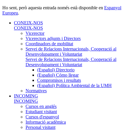
Ho sent, però aquesta entrada només està disponible en
Espanyol
Europeu
.
CONEIX-NOS
CONEIX-NOS
Vicerector
Vicerectors adjunts i Directors
Coordinadors de mobilitat
Servei de Relacions Internacionals, Cooperació al
Desenvolupament i Voluntariat
Servei de Relacions Internacionals, Cooperació al
Desenvolupament i Voluntariat
(Español) Directorio
(Español) Cómo llegar
Compromisos i resultats
(Español) Política Ambiental de la UMH
Normatives
INCOMING
INCOMING
Cursos en anglés
Estudiant visitant
Cursos d'espanyol
Informació acadèmica
Personal visitant