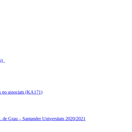
s)_
s no associats (KA171)
 de Grau – Santander Universitats 2020/2021