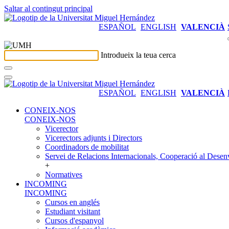
Saltar al contingut principal
ESPAÑOL
ENGLISH
VALENCIÀ
Introdueix la teua cerca
ESPAÑOL
ENGLISH
VALENCIÀ
CONEIX-NOS
CONEIX-NOS
Vicerector
Vicerectors adjunts i Directors
Coordinadors de mobilitat
Servei de Relacions Internacionals, Cooperació al Desen
+
Normatives
INCOMING
INCOMING
Cursos en anglés
Estudiant visitant
Cursos d'espanyol