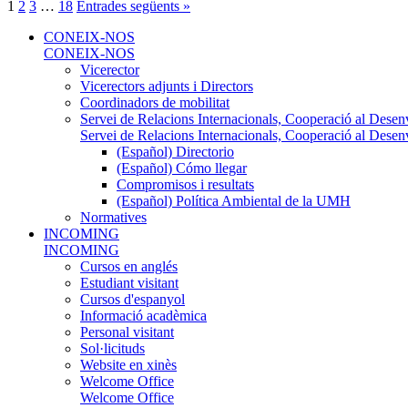
1
2
3
…
18
Entrades següents »
CONEIX-NOS
CONEIX-NOS
Vicerector
Vicerectors adjunts i Directors
Coordinadors de mobilitat
Servei de Relacions Internacionals, Cooperació al Desen
Servei de Relacions Internacionals, Cooperació al Desen
(Español) Directorio
(Español) Cómo llegar
Compromisos i resultats
(Español) Política Ambiental de la UMH
Normatives
INCOMING
INCOMING
Cursos en anglés
Estudiant visitant
Cursos d'espanyol
Informació acadèmica
Personal visitant
Sol·licituds
Website en xinès
Welcome Office
Welcome Office