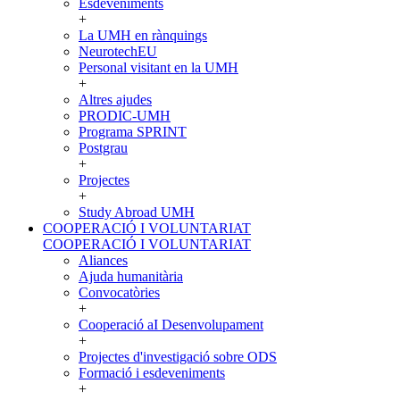
Esdeveniments
+
La UMH en rànquings
NeurotechEU
Personal visitant en la UMH
+
Altres ajudes
PRODIC-UMH
Programa SPRINT
Postgrau
+
Projectes
+
Study Abroad UMH
COOPERACIÓ I VOLUNTARIAT
COOPERACIÓ I VOLUNTARIAT
Aliances
Ajuda humanitària
Convocatòries
+
Cooperació aI Desenvolupament
+
Projectes d'investigació sobre ODS
Formació i esdeveniments
+