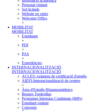
Informació acadèmica
Personal visitant
Sol·licituds
Website en xinès
Welcome Office
+
MOBILITAT
MOBILITAT
Estudiants
+
PDI
+
PAS
+
Experiències
INTERNACIONALITZACIÓ
INTERNACIONALITZACIÓ
ACLES: exàmens de certificació d'anglés
AIEFI-Internacionalització de centres
+
Àrea d'Estudis Hispanounidencs
Beques Tordesillas
Programes Intensius Combinats (BIPs)
Estudiant visitant
Convenis