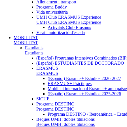
Allotjament i transport
Programa Buddy
Vida universitària
UMH Club ERASMUS Experience
UMH Club ERASMUS Experience
Activitats Club Erasmus
Visat i autorització d'estada
MOBILITAT
MOBILITAT
Estudiants
Estudiants
(Español) Programas Intensivos Combinados (BIP
(Español) ESTUDIANTES DE DOCTORADO
ERASMUS
ERASMUS
(Español) Erasmus+ Estudios 2026-2027
ERASMUS+ Pràctiques
Mobilitat internacional Erasmus+ amb païso
(Español) Erasmus+ Estudios 2025-2026
SICUE
Programa DESTINO
Programa DESTINO
Programa DESTINO / Iberoamèrica – Estud.
Beques UMH: dobles titulacions
Beques UMH: dobles titulacions