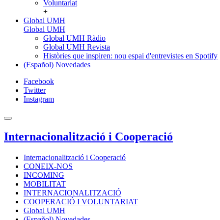
Voluntariat
+
Global UMH
Global UMH
Global UMH Ràdio
Global UMH Revista
Històries que inspiren: nou espai d'entrevistes en Spotify
(Español) Novedades
Facebook
Twitter
Instagram
Internacionalització i Cooperació
Internacionalització i Cooperació
CONEIX-NOS
INCOMING
MOBILITAT
INTERNACIONALITZACIÓ
COOPERACIÓ I VOLUNTARIAT
Global UMH
(Español) Novedades