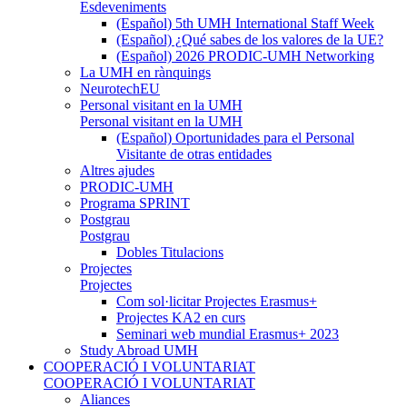
Esdeveniments
(Español) 5th UMH International Staff Week
(Español) ¿Qué sabes de los valores de la UE?
(Español) 2026 PRODIC-UMH Networking
La UMH en rànquings
NeurotechEU
Personal visitant en la UMH
Personal visitant en la UMH
(Español) Oportunidades para el Personal
Visitante de otras entidades
Altres ajudes
PRODIC-UMH
Programa SPRINT
Postgrau
Postgrau
Dobles Titulacions
Projectes
Projectes
Com sol·licitar Projectes Erasmus+
Projectes KA2 en curs
Seminari web mundial Erasmus+ 2023
Study Abroad UMH
COOPERACIÓ I VOLUNTARIAT
COOPERACIÓ I VOLUNTARIAT
Aliances