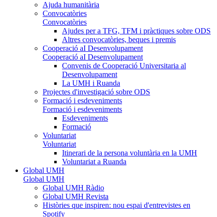
Ajuda humanitària
Convocatòries
Convocatòries
Ajudes per a TFG, TFM i pràctiques sobre ODS
Altres convocatòries, beques i premis
Cooperació aI Desenvolupament
Cooperació aI Desenvolupament
Convenis de Cooperació Universitaria al
Desenvolupament
La UMH i Ruanda
Projectes d'investigació sobre ODS
Formació i esdeveniments
Formació i esdeveniments
Esdeveniments
Formació
Voluntariat
Voluntariat
Itinerari de la persona voluntària en la UMH
Voluntariat a Ruanda
Global UMH
Global UMH
Global UMH Ràdio
Global UMH Revista
Històries que inspiren: nou espai d'entrevistes en
Spotify