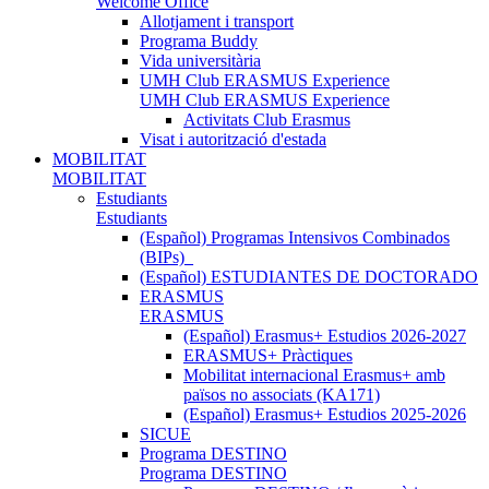
Welcome Office
Allotjament i transport
Programa Buddy
Vida universitària
UMH Club ERASMUS Experience
UMH Club ERASMUS Experience
Activitats Club Erasmus
Visat i autorització d'estada
MOBILITAT
MOBILITAT
Estudiants
Estudiants
(Español) Programas Intensivos Combinados
(BIPs)_
(Español) ESTUDIANTES DE DOCTORADO
ERASMUS
ERASMUS
(Español) Erasmus+ Estudios 2026-2027
ERASMUS+ Pràctiques
Mobilitat internacional Erasmus+ amb
països no associats (KA171)
(Español) Erasmus+ Estudios 2025-2026
SICUE
Programa DESTINO
Programa DESTINO