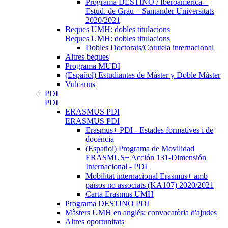
Programa DESTINO / Iberoamèrica –
Estud. de Grau – Santander Universitats
2020/2021
Beques UMH: dobles titulacions
Beques UMH: dobles titulacions
Dobles Doctorats/Cotutela internacional
Altres beques
Programa MUDI
(Español) Estudiantes de Máster y Doble Máster
Vulcanus
PDI
PDI
ERASMUS PDI
ERASMUS PDI
Erasmus+ PDI - Estades formatives i de
docència
(Español) Programa de Movilidad
ERASMUS+ Acción 131-Dimensión
Internacional - PDI
Mobilitat internacional Erasmus+ amb
països no associats (KA107) 2020/2021
Carta Erasmus UMH
Programa DESTINO PDI
Màsters UMH en anglés: convocatòria d'ajudes
Altres oportunitats