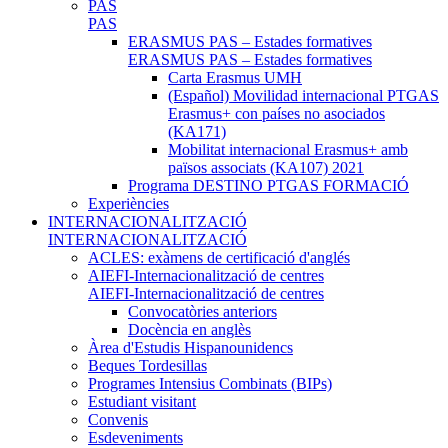
PAS
PAS
ERASMUS PAS – Estades formatives
ERASMUS PAS – Estades formatives
Carta Erasmus UMH
(Español) Movilidad internacional PTGAS
Erasmus+ con países no asociados
(KA171)
Mobilitat internacional Erasmus+ amb
països associats (KA107) 2021
Programa DESTINO PTGAS FORMACIÓ
Experiències
INTERNACIONALITZACIÓ
INTERNACIONALITZACIÓ
ACLES: exàmens de certificació d'anglés
AIEFI-Internacionalització de centres
AIEFI-Internacionalització de centres
Convocatòries anteriors
Docència en anglès
Àrea d'Estudis Hispanounidencs
Beques Tordesillas
Programes Intensius Combinats (BIPs)
Estudiant visitant
Convenis
Esdeveniments