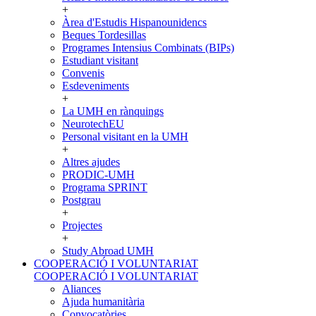
+
Àrea d'Estudis Hispanounidencs
Beques Tordesillas
Programes Intensius Combinats (BIPs)
Estudiant visitant
Convenis
Esdeveniments
+
La UMH en rànquings
NeurotechEU
Personal visitant en la UMH
+
Altres ajudes
PRODIC-UMH
Programa SPRINT
Postgrau
+
Projectes
+
Study Abroad UMH
COOPERACIÓ I VOLUNTARIAT
COOPERACIÓ I VOLUNTARIAT
Aliances
Ajuda humanitària
Convocatòries