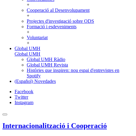
+
Cooperació aI Desenvolupament
+
Projectes d'investigació sobre ODS
Formació i esdeveniments
+
Voluntariat
+
Global UMH
Global UMH
Global UMH Ràdio
Global UMH Revista
Històries que inspiren: nou espai d'entrevistes en
Spotify
(Español) Novedades
Facebook
Twitter
Instagram
Internacionalització i Cooperació