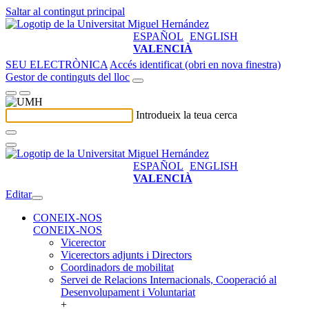
Saltar al contingut principal
ESPAÑOL
ENGLISH
VALENCIÀ
SEU ELECTRÒNICA
Accés identificat (obri en nova finestra)
Gestor de continguts del lloc
Introdueix la teua cerca
ESPAÑOL
ENGLISH
VALENCIÀ
Editar
CONEIX-NOS
CONEIX-NOS
Vicerector
Vicerectors adjunts i Directors
Coordinadors de mobilitat
Servei de Relacions Internacionals, Cooperació al
Desenvolupament i Voluntariat
+