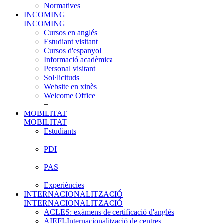
Normatives
INCOMING
INCOMING
Cursos en anglés
Estudiant visitant
Cursos d'espanyol
Informació acadèmica
Personal visitant
Sol·licituds
Website en xinès
Welcome Office
+
MOBILITAT
MOBILITAT
Estudiants
+
PDI
+
PAS
+
Experiències
INTERNACIONALITZACIÓ
INTERNACIONALITZACIÓ
ACLES: exàmens de certificació d'anglés
AIEFI-Internacionalització de centres