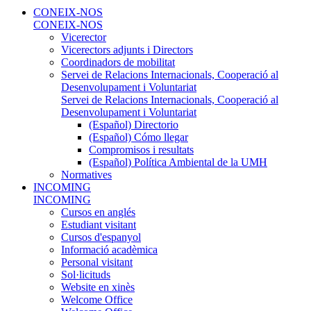
CONEIX-NOS
CONEIX-NOS
Vicerector
Vicerectors adjunts i Directors
Coordinadors de mobilitat
Servei de Relacions Internacionals, Cooperació al
Desenvolupament i Voluntariat
Servei de Relacions Internacionals, Cooperació al
Desenvolupament i Voluntariat
(Español) Directorio
(Español) Cómo llegar
Compromisos i resultats
(Español) Política Ambiental de la UMH
Normatives
INCOMING
INCOMING
Cursos en anglés
Estudiant visitant
Cursos d'espanyol
Informació acadèmica
Personal visitant
Sol·licituds
Website en xinès
Welcome Office