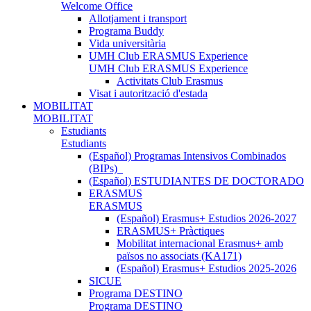
Welcome Office
Allotjament i transport
Programa Buddy
Vida universitària
UMH Club ERASMUS Experience
UMH Club ERASMUS Experience
Activitats Club Erasmus
Visat i autorització d'estada
MOBILITAT
MOBILITAT
Estudiants
Estudiants
(Español) Programas Intensivos Combinados
(BIPs)_
(Español) ESTUDIANTES DE DOCTORADO
ERASMUS
ERASMUS
(Español) Erasmus+ Estudios 2026-2027
ERASMUS+ Pràctiques
Mobilitat internacional Erasmus+ amb
països no associats (KA171)
(Español) Erasmus+ Estudios 2025-2026
SICUE
Programa DESTINO
Programa DESTINO