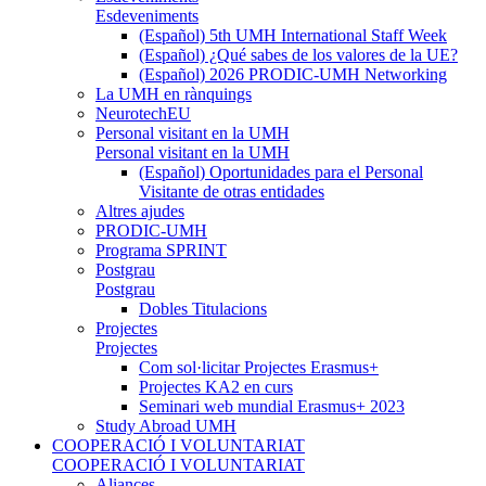
Esdeveniments
(Español) 5th UMH International Staff Week
(Español) ¿Qué sabes de los valores de la UE?
(Español) 2026 PRODIC-UMH Networking
La UMH en rànquings
NeurotechEU
Personal visitant en la UMH
Personal visitant en la UMH
(Español) Oportunidades para el Personal
Visitante de otras entidades
Altres ajudes
PRODIC-UMH
Programa SPRINT
Postgrau
Postgrau
Dobles Titulacions
Projectes
Projectes
Com sol·licitar Projectes Erasmus+
Projectes KA2 en curs
Seminari web mundial Erasmus+ 2023
Study Abroad UMH
COOPERACIÓ I VOLUNTARIAT
COOPERACIÓ I VOLUNTARIAT
Aliances