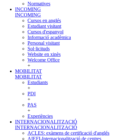
Normatives
INCOMING
INCOMING
Cursos en anglés
Estudiant visitant
Cursos d'espanyol
Informació acadèmica
Personal visitant
Sol·licituds
Website en xinès
Welcome Office
+
MOBILITAT
MOBILITAT
Estudiants
+
PDI
+
PAS
+
Experiències
INTERNACIONALITZACIÓ
INTERNACIONALITZACIÓ
ACLES: exàmens de certificació d'anglés
AIEFI-Internacionalització de centres