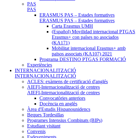
PAS
PAS
ERASMUS PAS – Estades formatives
ERASMUS PAS – Estades formatives
Carta Erasmus UMH
(Español) Movilidad internacional PTGAS
Erasmus+ con países no asociados
(KA171)
Mobilitat internacional Erasmus+ amb
països associats (KA107) 2021
Programa DESTINO PTGAS FORMACIÓ
Experiències
INTERNACIONALITZACIÓ
INTERNACIONALITZACIÓ
ACLES: exàmens de certificació d'anglés
AIEFI-Internacionalització de centres
AIEFI-Internacionalització de centres
Convocatòries anteriors
Docència en anglès
Àrea d'Estudis Hispanounidencs
Beques Tordesillas
Programes Intensius Combinats (BIPs)
Estudiant visitant
Convenis
Esdeveniments