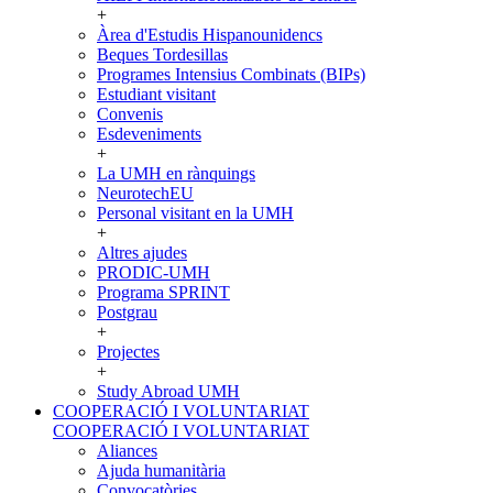
+
Àrea d'Estudis Hispanounidencs
Beques Tordesillas
Programes Intensius Combinats (BIPs)
Estudiant visitant
Convenis
Esdeveniments
+
La UMH en rànquings
NeurotechEU
Personal visitant en la UMH
+
Altres ajudes
PRODIC-UMH
Programa SPRINT
Postgrau
+
Projectes
+
Study Abroad UMH
COOPERACIÓ I VOLUNTARIAT
COOPERACIÓ I VOLUNTARIAT
Aliances
Ajuda humanitària
Convocatòries