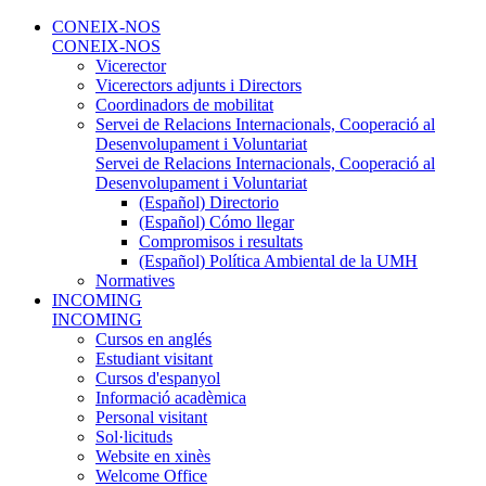
CONEIX-NOS
CONEIX-NOS
Vicerector
Vicerectors adjunts i Directors
Coordinadors de mobilitat
Servei de Relacions Internacionals, Cooperació al
Desenvolupament i Voluntariat
Servei de Relacions Internacionals, Cooperació al
Desenvolupament i Voluntariat
(Español) Directorio
(Español) Cómo llegar
Compromisos i resultats
(Español) Política Ambiental de la UMH
Normatives
INCOMING
INCOMING
Cursos en anglés
Estudiant visitant
Cursos d'espanyol
Informació acadèmica
Personal visitant
Sol·licituds
Website en xinès
Welcome Office