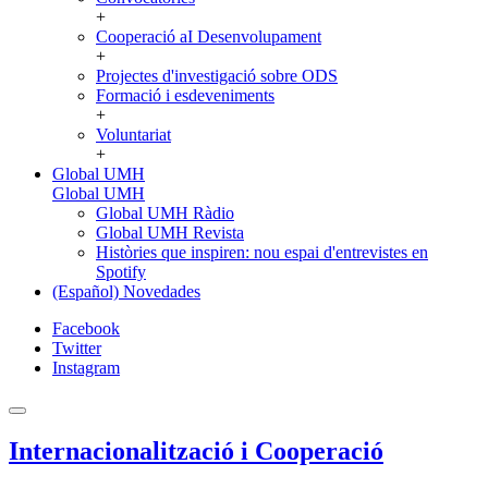
+
Cooperació aI Desenvolupament
+
Projectes d'investigació sobre ODS
Formació i esdeveniments
+
Voluntariat
+
Global UMH
Global UMH
Global UMH Ràdio
Global UMH Revista
Històries que inspiren: nou espai d'entrevistes en
Spotify
(Español) Novedades
Facebook
Twitter
Instagram
Internacionalització i Cooperació