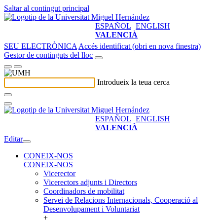
Saltar al contingut principal
ESPAÑOL
ENGLISH
VALENCIÀ
SEU ELECTRÒNICA
Accés identificat (obri en nova finestra)
Gestor de continguts del lloc
Introdueix la teua cerca
ESPAÑOL
ENGLISH
VALENCIÀ
Editar
CONEIX-NOS
CONEIX-NOS
Vicerector
Vicerectors adjunts i Directors
Coordinadors de mobilitat
Servei de Relacions Internacionals, Cooperació al
Desenvolupament i Voluntariat
+