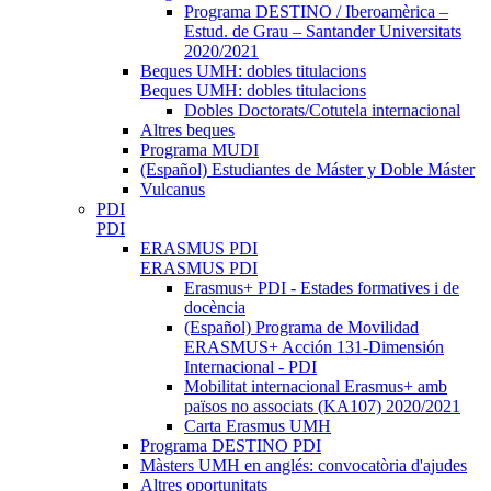
Programa DESTINO / Iberoamèrica –
Estud. de Grau – Santander Universitats
2020/2021
Beques UMH: dobles titulacions
Beques UMH: dobles titulacions
Dobles Doctorats/Cotutela internacional
Altres beques
Programa MUDI
(Español) Estudiantes de Máster y Doble Máster
Vulcanus
PDI
PDI
ERASMUS PDI
ERASMUS PDI
Erasmus+ PDI - Estades formatives i de
docència
(Español) Programa de Movilidad
ERASMUS+ Acción 131-Dimensión
Internacional - PDI
Mobilitat internacional Erasmus+ amb
països no associats (KA107) 2020/2021
Carta Erasmus UMH
Programa DESTINO PDI
Màsters UMH en anglés: convocatòria d'ajudes
Altres oportunitats