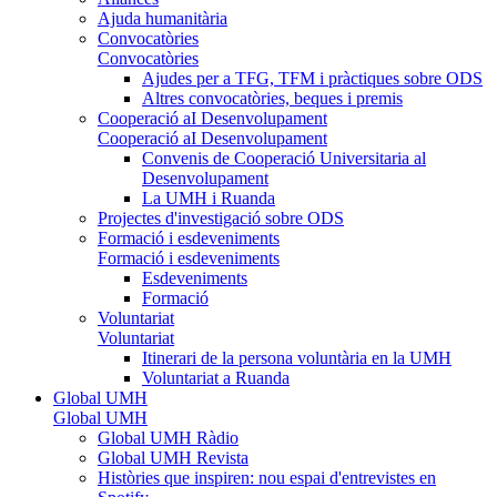
Ajuda humanitària
Convocatòries
Convocatòries
Ajudes per a TFG, TFM i pràctiques sobre ODS
Altres convocatòries, beques i premis
Cooperació aI Desenvolupament
Cooperació aI Desenvolupament
Convenis de Cooperació Universitaria al
Desenvolupament
La UMH i Ruanda
Projectes d'investigació sobre ODS
Formació i esdeveniments
Formació i esdeveniments
Esdeveniments
Formació
Voluntariat
Voluntariat
Itinerari de la persona voluntària en la UMH
Voluntariat a Ruanda
Global UMH
Global UMH
Global UMH Ràdio
Global UMH Revista
Històries que inspiren: nou espai d'entrevistes en