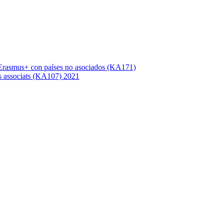
Erasmus+ con países no asociados (KA171)
s associats (KA107) 2021