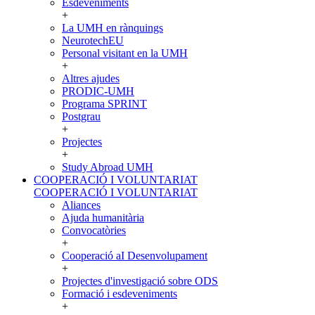
Esdeveniments
+
La UMH en rànquings
NeurotechEU
Personal visitant en la UMH
+
Altres ajudes
PRODIC-UMH
Programa SPRINT
Postgrau
+
Projectes
+
Study Abroad UMH
COOPERACIÓ I VOLUNTARIAT
COOPERACIÓ I VOLUNTARIAT
Aliances
Ajuda humanitària
Convocatòries
+
Cooperació aI Desenvolupament
+
Projectes d'investigació sobre ODS
Formació i esdeveniments
+