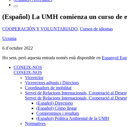
(Español) La UMH comienza un curso de e
COOPERACIÓN Y VOLUNTARIADO
,
Cursos de idiomas
Ucrania
6 d’octubre 2022
Ho sent, però aquesta entrada només està disponible en
Espanyol Eur
CONEIX-NOS
CONEIX-NOS
Vicerector
Vicerectors adjunts i Directors
Coordinadors de mobilitat
Servei de Relacions Internacionals, Cooperació al Desen
Servei de Relacions Internacionals, Cooperació al Desen
(Español) Directorio
(Español) Cómo llegar
Compromisos i resultats
(Español) Política Ambiental de la UMH
Normatives