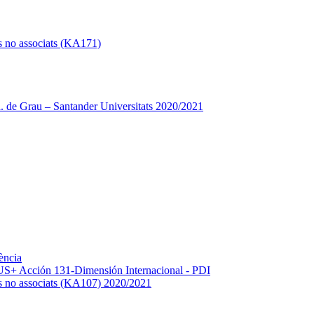
s no associats (KA171)
 de Grau – Santander Universitats 2020/2021
ència
+ Acción 131-Dimensión Internacional - PDI
os no associats (KA107) 2020/2021