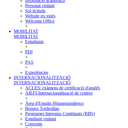
Informació acadèmica
Personal visitant
Sol·licituds
Website en xinès
Welcome Office
+
MOBILITAT
MOBILITAT
Estudiants
+
PDI
+
PAS
+
Experiències
INTERNACIONALITZACIÓ
INTERNACIONALITZACIÓ
ACLES: exàmens de certificació d'anglés
AIEFI-Internacionalització de centres
+
Àrea d'Estudis Hispanounidencs
Beques Tordesillas
Programes Intensius Combinats (BIPs)
Estudiant visitant
Convenis