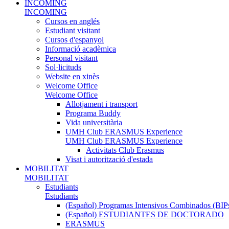
INCOMING
INCOMING
Cursos en anglés
Estudiant visitant
Cursos d'espanyol
Informació acadèmica
Personal visitant
Sol·licituds
Website en xinès
Welcome Office
Welcome Office
Allotjament i transport
Programa Buddy
Vida universitària
UMH Club ERASMUS Experience
UMH Club ERASMUS Experience
Activitats Club Erasmus
Visat i autorització d'estada
MOBILITAT
MOBILITAT
Estudiants
Estudiants
(Español) Programas Intensivos Combinados (BIP
(Español) ESTUDIANTES DE DOCTORADO
ERASMUS