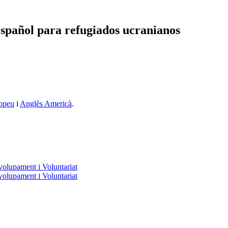
spañol para refugiados ucranianos
opeu
i
Anglès Americà
.
volupament i Voluntariat
volupament i Voluntariat