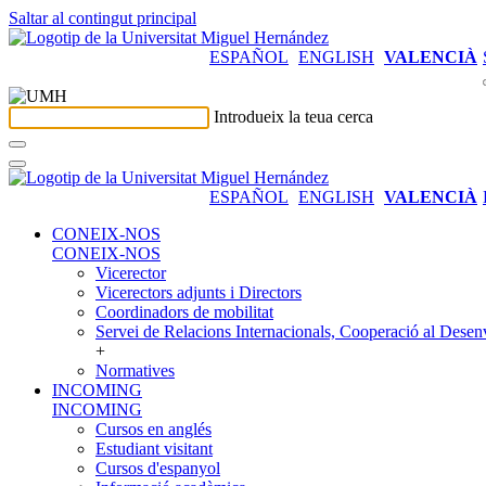
Saltar al contingut principal
ESPAÑOL
ENGLISH
VALENCIÀ
Introdueix la teua cerca
ESPAÑOL
ENGLISH
VALENCIÀ
CONEIX-NOS
CONEIX-NOS
Vicerector
Vicerectors adjunts i Directors
Coordinadors de mobilitat
Servei de Relacions Internacionals, Cooperació al Desen
+
Normatives
INCOMING
INCOMING
Cursos en anglés
Estudiant visitant
Cursos d'espanyol