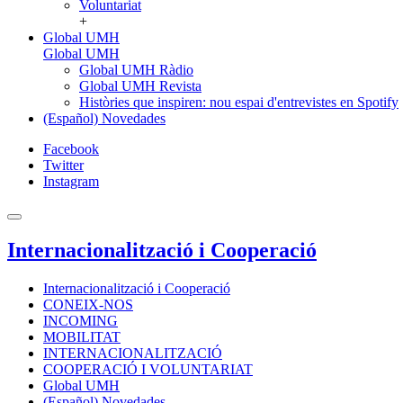
Voluntariat
+
Global UMH
Global UMH
Global UMH Ràdio
Global UMH Revista
Històries que inspiren: nou espai d'entrevistes en Spotify
(Español) Novedades
Facebook
Twitter
Instagram
Internacionalització i Cooperació
Internacionalització i Cooperació
CONEIX-NOS
INCOMING
MOBILITAT
INTERNACIONALITZACIÓ
COOPERACIÓ I VOLUNTARIAT
Global UMH
(Español) Novedades