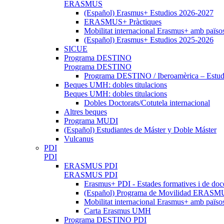
ERASMUS
(Español) Erasmus+ Estudios 2026-2027
ERASMUS+ Pràctiques
Mobilitat internacional Erasmus+ amb païso
(Español) Erasmus+ Estudios 2025-2026
SICUE
Programa DESTINO
Programa DESTINO
Programa DESTINO / Iberoamèrica – Estud.
Beques UMH: dobles titulacions
Beques UMH: dobles titulacions
Dobles Doctorats/Cotutela internacional
Altres beques
Programa MUDI
(Español) Estudiantes de Máster y Doble Máster
Vulcanus
PDI
PDI
ERASMUS PDI
ERASMUS PDI
Erasmus+ PDI - Estades formatives i de doc
(Español) Programa de Movilidad ERASMUS
Mobilitat internacional Erasmus+ amb païs
Carta Erasmus UMH
Programa DESTINO PDI