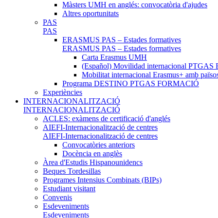
Màsters UMH en anglés: convocatòria d'ajudes
Altres oportunitats
PAS
PAS
ERASMUS PAS – Estades formatives
ERASMUS PAS – Estades formatives
Carta Erasmus UMH
(Español) Movilidad internacional PTGAS 
Mobilitat internacional Erasmus+ amb païso
Programa DESTINO PTGAS FORMACIÓ
Experiències
INTERNACIONALITZACIÓ
INTERNACIONALITZACIÓ
ACLES: exàmens de certificació d'anglés
AIEFI-Internacionalització de centres
AIEFI-Internacionalització de centres
Convocatòries anteriors
Docència en anglès
Àrea d'Estudis Hispanounidencs
Beques Tordesillas
Programes Intensius Combinats (BIPs)
Estudiant visitant
Convenis
Esdeveniments
Esdeveniments