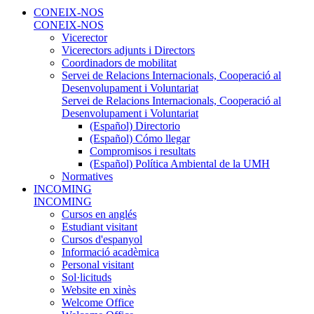
CONEIX-NOS
CONEIX-NOS
Vicerector
Vicerectors adjunts i Directors
Coordinadors de mobilitat
Servei de Relacions Internacionals, Cooperació al
Desenvolupament i Voluntariat
Servei de Relacions Internacionals, Cooperació al
Desenvolupament i Voluntariat
(Español) Directorio
(Español) Cómo llegar
Compromisos i resultats
(Español) Política Ambiental de la UMH
Normatives
INCOMING
INCOMING
Cursos en anglés
Estudiant visitant
Cursos d'espanyol
Informació acadèmica
Personal visitant
Sol·licituds
Website en xinès
Welcome Office