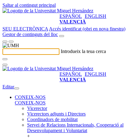
Saltar al contingut principal
ESPAÑOL
ENGLISH
VALENCIÀ
SEU ELECTRÒNICA
Accés identificat (obri en nova finestra)
Gestor de continguts del lloc
Introdueix la teua cerca
ESPAÑOL
ENGLISH
VALENCIÀ
Editar
CONEIX-NOS
CONEIX-NOS
Vicerector
Vicerectors adjunts i Directors
Coordinadors de mobilitat
Servei de Relacions Internacionals, Cooperació al
Desenvolupament i Voluntariat
+