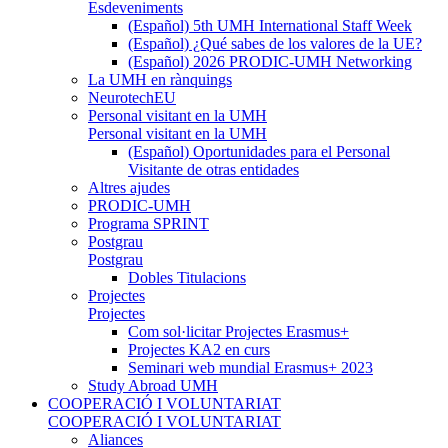
Esdeveniments
(Español) 5th UMH International Staff Week
(Español) ¿Qué sabes de los valores de la UE?
(Español) 2026 PRODIC-UMH Networking
La UMH en rànquings
NeurotechEU
Personal visitant en la UMH
Personal visitant en la UMH
(Español) Oportunidades para el Personal
Visitante de otras entidades
Altres ajudes
PRODIC-UMH
Programa SPRINT
Postgrau
Postgrau
Dobles Titulacions
Projectes
Projectes
Com sol·licitar Projectes Erasmus+
Projectes KA2 en curs
Seminari web mundial Erasmus+ 2023
Study Abroad UMH
COOPERACIÓ I VOLUNTARIAT
COOPERACIÓ I VOLUNTARIAT
Aliances