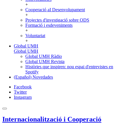
+
Cooperació aI Desenvolupament
+
Projectes d'investigació sobre ODS
Formació i esdeveniments
+
Voluntariat
+
Global UMH
Global UMH
Global UMH Ràdio
Global UMH Revista
Històries que inspiren: nou espai d'entrevistes en
Spotify
(Español) Novedades
Facebook
Twitter
Instagram
Internacionalització i Cooperació