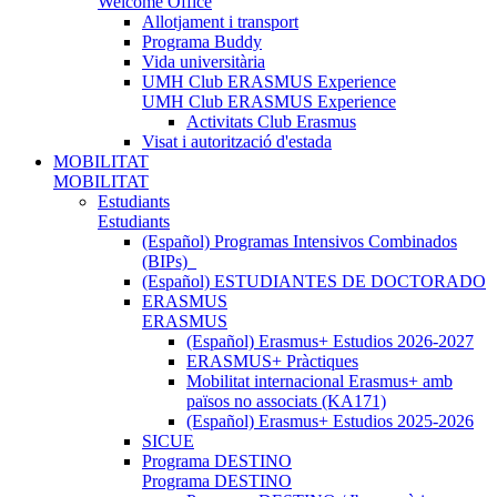
Welcome Office
Allotjament i transport
Programa Buddy
Vida universitària
UMH Club ERASMUS Experience
UMH Club ERASMUS Experience
Activitats Club Erasmus
Visat i autorització d'estada
MOBILITAT
MOBILITAT
Estudiants
Estudiants
(Español) Programas Intensivos Combinados
(BIPs)_
(Español) ESTUDIANTES DE DOCTORADO
ERASMUS
ERASMUS
(Español) Erasmus+ Estudios 2026-2027
ERASMUS+ Pràctiques
Mobilitat internacional Erasmus+ amb
països no associats (KA171)
(Español) Erasmus+ Estudios 2025-2026
SICUE
Programa DESTINO
Programa DESTINO