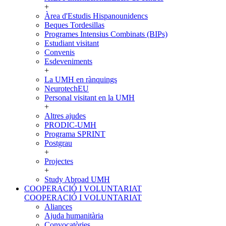
+
Àrea d'Estudis Hispanounidencs
Beques Tordesillas
Programes Intensius Combinats (BIPs)
Estudiant visitant
Convenis
Esdeveniments
+
La UMH en rànquings
NeurotechEU
Personal visitant en la UMH
+
Altres ajudes
PRODIC-UMH
Programa SPRINT
Postgrau
+
Projectes
+
Study Abroad UMH
COOPERACIÓ I VOLUNTARIAT
COOPERACIÓ I VOLUNTARIAT
Aliances
Ajuda humanitària
Convocatòries