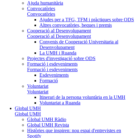
Ajuda humanitària
Convocatòries
Convocatòries
Ajudes per a TFG, TFM i pràctiques sobre ODS
Altres convocatòries, beques i premis
Cooperació aI Desenvolupament
Cooperació aI Desenvolupament
Convenis de Cooperació Universitaria al
Desenvolupament
La UMH i Ruanda
Projectes d'investigació sobre ODS
Formació i esdeveniments
Formació i esdeveniments
Esdeveniments
Formació
Voluntariat
Voluntariat
Itinerari de la persona voluntària en la UMH
Voluntariat a Ruanda
Global UMH
Global UMH
Global UMH Ràdio
Global UMH Revista
Històries que inspiren: nou espai d'entrevistes en
Spotify