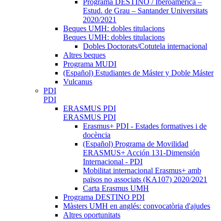
Programa DESTINO / Iberoamèrica –
Estud. de Grau – Santander Universitats
2020/2021
Beques UMH: dobles titulacions
Beques UMH: dobles titulacions
Dobles Doctorats/Cotutela internacional
Altres beques
Programa MUDI
(Español) Estudiantes de Máster y Doble Máster
Vulcanus
PDI
PDI
ERASMUS PDI
ERASMUS PDI
Erasmus+ PDI - Estades formatives i de
docència
(Español) Programa de Movilidad
ERASMUS+ Acción 131-Dimensión
Internacional - PDI
Mobilitat internacional Erasmus+ amb
països no associats (KA107) 2020/2021
Carta Erasmus UMH
Programa DESTINO PDI
Màsters UMH en anglés: convocatòria d'ajudes
Altres oportunitats