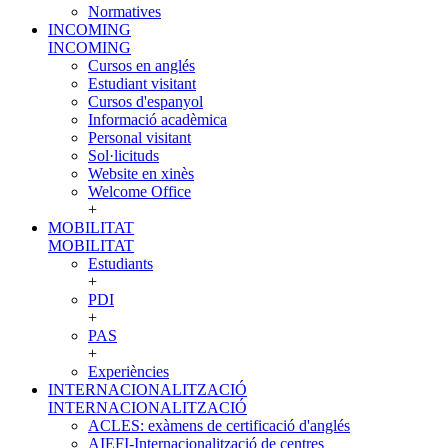
Normatives
INCOMING
INCOMING
Cursos en anglés
Estudiant visitant
Cursos d'espanyol
Informació acadèmica
Personal visitant
Sol·licituds
Website en xinès
Welcome Office
+
MOBILITAT
MOBILITAT
Estudiants
+
PDI
+
PAS
+
Experiències
INTERNACIONALITZACIÓ
INTERNACIONALITZACIÓ
ACLES: exàmens de certificació d'anglés
AIEFI-Internacionalització de centres