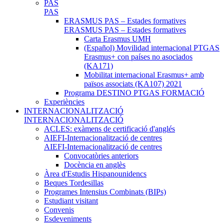
PAS
PAS
ERASMUS PAS – Estades formatives
ERASMUS PAS – Estades formatives
Carta Erasmus UMH
(Español) Movilidad internacional PTGAS
Erasmus+ con países no asociados
(KA171)
Mobilitat internacional Erasmus+ amb
països associats (KA107) 2021
Programa DESTINO PTGAS FORMACIÓ
Experiències
INTERNACIONALITZACIÓ
INTERNACIONALITZACIÓ
ACLES: exàmens de certificació d'anglés
AIEFI-Internacionalització de centres
AIEFI-Internacionalització de centres
Convocatòries anteriors
Docència en anglès
Àrea d'Estudis Hispanounidencs
Beques Tordesillas
Programes Intensius Combinats (BIPs)
Estudiant visitant
Convenis
Esdeveniments