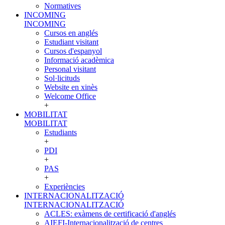
Normatives
INCOMING
INCOMING
Cursos en anglés
Estudiant visitant
Cursos d'espanyol
Informació acadèmica
Personal visitant
Sol·licituds
Website en xinès
Welcome Office
+
MOBILITAT
MOBILITAT
Estudiants
+
PDI
+
PAS
+
Experiències
INTERNACIONALITZACIÓ
INTERNACIONALITZACIÓ
ACLES: exàmens de certificació d'anglés
AIEFI-Internacionalització de centres