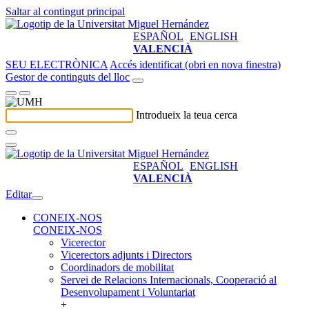
Saltar al contingut principal
ESPAÑOL
ENGLISH
VALENCIÀ
SEU ELECTRÒNICA
Accés identificat (obri en nova finestra)
Gestor de continguts del lloc
Introdueix la teua cerca
ESPAÑOL
ENGLISH
VALENCIÀ
Editar
CONEIX-NOS
CONEIX-NOS
Vicerector
Vicerectors adjunts i Directors
Coordinadors de mobilitat
Servei de Relacions Internacionals, Cooperació al
Desenvolupament i Voluntariat
+