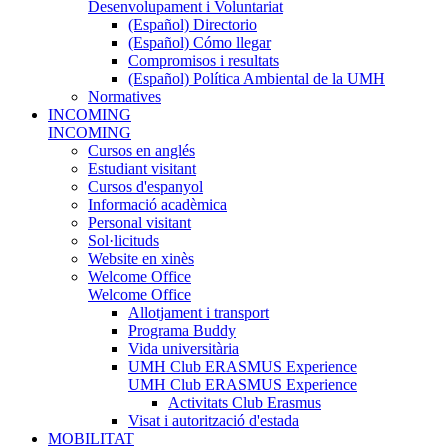
Desenvolupament i Voluntariat
(Español) Directorio
(Español) Cómo llegar
Compromisos i resultats
(Español) Política Ambiental de la UMH
Normatives
INCOMING
INCOMING
Cursos en anglés
Estudiant visitant
Cursos d'espanyol
Informació acadèmica
Personal visitant
Sol·licituds
Website en xinès
Welcome Office
Welcome Office
Allotjament i transport
Programa Buddy
Vida universitària
UMH Club ERASMUS Experience
UMH Club ERASMUS Experience
Activitats Club Erasmus
Visat i autorització d'estada
MOBILITAT