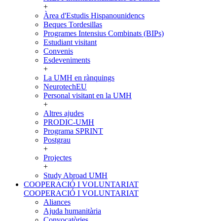
+
Àrea d'Estudis Hispanounidencs
Beques Tordesillas
Programes Intensius Combinats (BIPs)
Estudiant visitant
Convenis
Esdeveniments
+
La UMH en rànquings
NeurotechEU
Personal visitant en la UMH
+
Altres ajudes
PRODIC-UMH
Programa SPRINT
Postgrau
+
Projectes
+
Study Abroad UMH
COOPERACIÓ I VOLUNTARIAT
COOPERACIÓ I VOLUNTARIAT
Aliances
Ajuda humanitària
Convocatòries