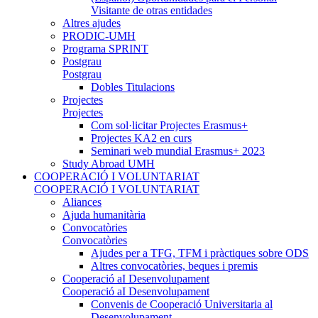
Visitante de otras entidades
Altres ajudes
PRODIC-UMH
Programa SPRINT
Postgrau
Postgrau
Dobles Titulacions
Projectes
Projectes
Com sol·licitar Projectes Erasmus+
Projectes KA2 en curs
Seminari web mundial Erasmus+ 2023
Study Abroad UMH
COOPERACIÓ I VOLUNTARIAT
COOPERACIÓ I VOLUNTARIAT
Aliances
Ajuda humanitària
Convocatòries
Convocatòries
Ajudes per a TFG, TFM i pràctiques sobre ODS
Altres convocatòries, beques i premis
Cooperació aI Desenvolupament
Cooperació aI Desenvolupament
Convenis de Cooperació Universitaria al
Desenvolupament