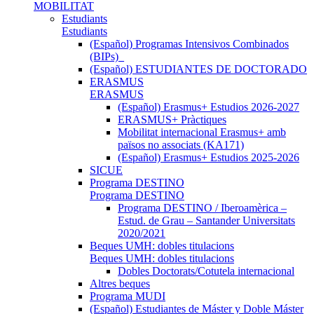
MOBILITAT
Estudiants
Estudiants
(Español) Programas Intensivos Combinados
(BIPs)_
(Español) ESTUDIANTES DE DOCTORADO
ERASMUS
ERASMUS
(Español) Erasmus+ Estudios 2026-2027
ERASMUS+ Pràctiques
Mobilitat internacional Erasmus+ amb
països no associats (KA171)
(Español) Erasmus+ Estudios 2025-2026
SICUE
Programa DESTINO
Programa DESTINO
Programa DESTINO / Iberoamèrica –
Estud. de Grau – Santander Universitats
2020/2021
Beques UMH: dobles titulacions
Beques UMH: dobles titulacions
Dobles Doctorats/Cotutela internacional
Altres beques
Programa MUDI
(Español) Estudiantes de Máster y Doble Máster