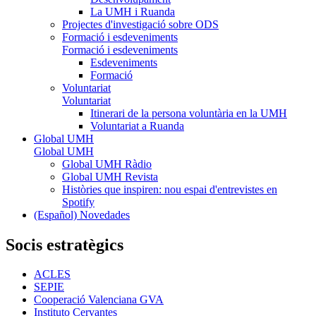
La UMH i Ruanda
Projectes d'investigació sobre ODS
Formació i esdeveniments
Formació i esdeveniments
Esdeveniments
Formació
Voluntariat
Voluntariat
Itinerari de la persona voluntària en la UMH
Voluntariat a Ruanda
Global UMH
Global UMH
Global UMH Ràdio
Global UMH Revista
Històries que inspiren: nou espai d'entrevistes en
Spotify
(Español) Novedades
Socis estratègics
ACLES
SEPIE
Cooperació Valenciana GVA
Instituto Cervantes