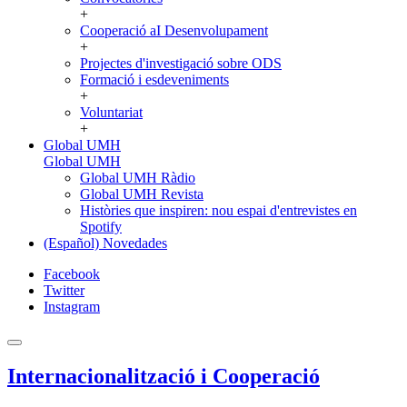
+
Cooperació aI Desenvolupament
+
Projectes d'investigació sobre ODS
Formació i esdeveniments
+
Voluntariat
+
Global UMH
Global UMH
Global UMH Ràdio
Global UMH Revista
Històries que inspiren: nou espai d'entrevistes en
Spotify
(Español) Novedades
Facebook
Twitter
Instagram
Internacionalització i Cooperació