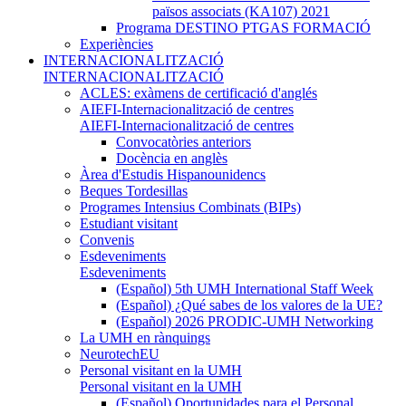
països associats (KA107) 2021
Programa DESTINO PTGAS FORMACIÓ
Experiències
INTERNACIONALITZACIÓ
INTERNACIONALITZACIÓ
ACLES: exàmens de certificació d'anglés
AIEFI-Internacionalització de centres
AIEFI-Internacionalització de centres
Convocatòries anteriors
Docència en anglès
Àrea d'Estudis Hispanounidencs
Beques Tordesillas
Programes Intensius Combinats (BIPs)
Estudiant visitant
Convenis
Esdeveniments
Esdeveniments
(Español) 5th UMH International Staff Week
(Español) ¿Qué sabes de los valores de la UE?
(Español) 2026 PRODIC-UMH Networking
La UMH en rànquings
NeurotechEU
Personal visitant en la UMH
Personal visitant en la UMH
(Español) Oportunidades para el Personal