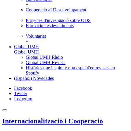
+
Cooperació aI Desenvolupament
+
Projectes d'investigació sobre ODS
Formació i esdeveniments
+
Voluntariat
+
Global UMH
Global UMH
Global UMH Ràdio
Global UMH Revista
Històries que inspiren: nou espai d'entrevistes en
Spotify
(Español) Novedades
Facebook
Twitter
Instagram
Internacionalització i Cooperació