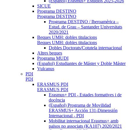
(Español) Erasmus+ Estudios 2025-2026
SICUE
Programa DESTINO
Programa DESTINO
Programa DESTINO / Iberoamèrica –
Estud. de Grau – Santander Universitats
2020/2021
Beques UMH: dobles titulacions
Beques UMH: dobles titulacions
Dobles Doctorats/Cotutela internacional
Altres beques
Programa MUDI
(Español) Estudiantes de Máster y Doble Máster
Vulcanus
PDI
PDI
ERASMUS PDI
ERASMUS PDI
Erasmus+ PDI - Estades formatives i de
docència
(Español) Programa de Movilidad
ERASMUS+ Acción 131-Dimensión
Internacional - PDI
Mobilitat internacional Erasmus+ amb
països no associats (KA107) 2020/2021