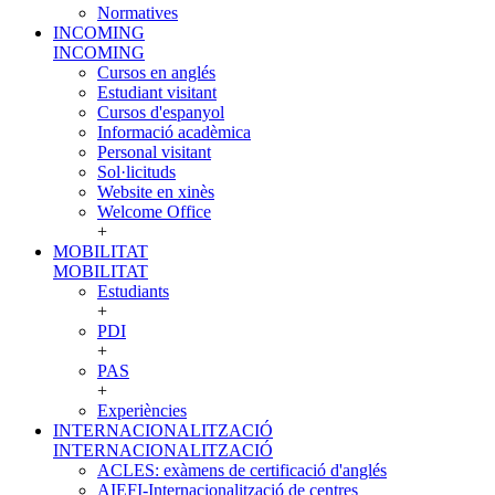
Normatives
INCOMING
INCOMING
Cursos en anglés
Estudiant visitant
Cursos d'espanyol
Informació acadèmica
Personal visitant
Sol·licituds
Website en xinès
Welcome Office
+
MOBILITAT
MOBILITAT
Estudiants
+
PDI
+
PAS
+
Experiències
INTERNACIONALITZACIÓ
INTERNACIONALITZACIÓ
ACLES: exàmens de certificació d'anglés
AIEFI-Internacionalització de centres