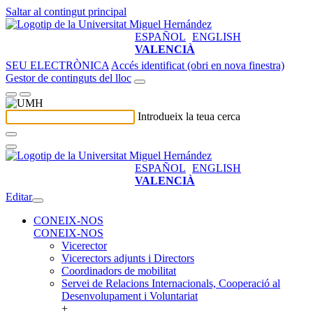
Saltar al contingut principal
ESPAÑOL
ENGLISH
VALENCIÀ
SEU ELECTRÒNICA
Accés identificat (obri en nova finestra)
Gestor de continguts del lloc
Introdueix la teua cerca
ESPAÑOL
ENGLISH
VALENCIÀ
Editar
CONEIX-NOS
CONEIX-NOS
Vicerector
Vicerectors adjunts i Directors
Coordinadors de mobilitat
Servei de Relacions Internacionals, Cooperació al
Desenvolupament i Voluntariat
+