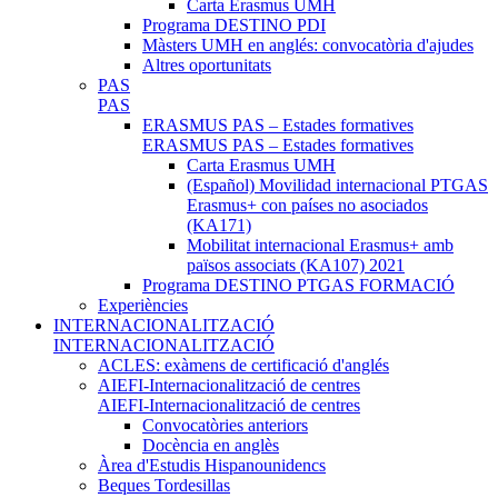
Carta Erasmus UMH
Programa DESTINO PDI
Màsters UMH en anglés: convocatòria d'ajudes
Altres oportunitats
PAS
PAS
ERASMUS PAS – Estades formatives
ERASMUS PAS – Estades formatives
Carta Erasmus UMH
(Español) Movilidad internacional PTGAS
Erasmus+ con países no asociados
(KA171)
Mobilitat internacional Erasmus+ amb
països associats (KA107) 2021
Programa DESTINO PTGAS FORMACIÓ
Experiències
INTERNACIONALITZACIÓ
INTERNACIONALITZACIÓ
ACLES: exàmens de certificació d'anglés
AIEFI-Internacionalització de centres
AIEFI-Internacionalització de centres
Convocatòries anteriors
Docència en anglès
Àrea d'Estudis Hispanounidencs
Beques Tordesillas