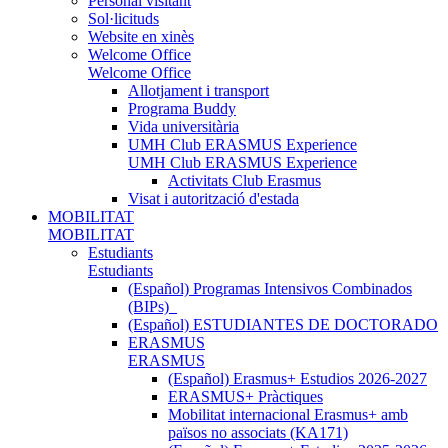
Personal visitant
Sol·licituds
Website en xinès
Welcome Office
Welcome Office
Allotjament i transport
Programa Buddy
Vida universitària
UMH Club ERASMUS Experience
UMH Club ERASMUS Experience
Activitats Club Erasmus
Visat i autorització d'estada
MOBILITAT
MOBILITAT
Estudiants
Estudiants
(Español) Programas Intensivos Combinados
(BIPs)_
(Español) ESTUDIANTES DE DOCTORADO
ERASMUS
ERASMUS
(Español) Erasmus+ Estudios 2026-2027
ERASMUS+ Pràctiques
Mobilitat internacional Erasmus+ amb
països no associats (KA171)