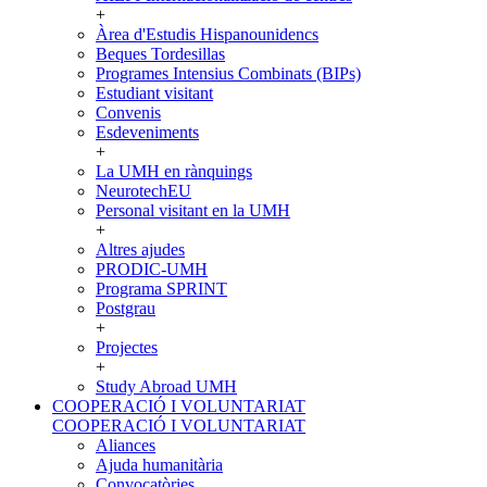
+
Àrea d'Estudis Hispanounidencs
Beques Tordesillas
Programes Intensius Combinats (BIPs)
Estudiant visitant
Convenis
Esdeveniments
+
La UMH en rànquings
NeurotechEU
Personal visitant en la UMH
+
Altres ajudes
PRODIC-UMH
Programa SPRINT
Postgrau
+
Projectes
+
Study Abroad UMH
COOPERACIÓ I VOLUNTARIAT
COOPERACIÓ I VOLUNTARIAT
Aliances
Ajuda humanitària
Convocatòries