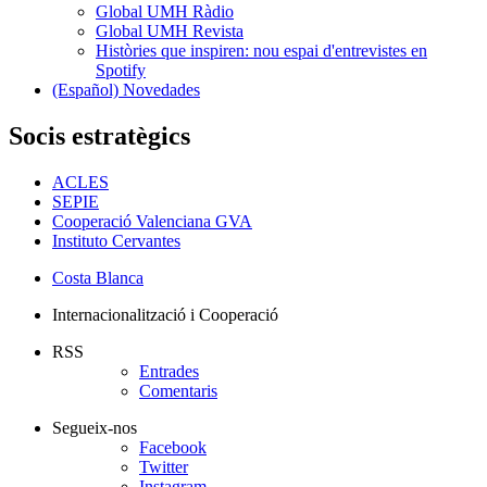
Global UMH Ràdio
Global UMH Revista
Històries que inspiren: nou espai d'entrevistes en
Spotify
(Español) Novedades
Socis estratègics
ACLES
SEPIE
Cooperació Valenciana GVA
Instituto Cervantes
Costa Blanca
Internacionalització i Cooperació
RSS
Entrades
Comentaris
Segueix-nos
Facebook
Twitter
Instagram