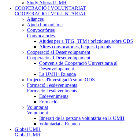
Study Abroad UMH
COOPERACIÓ I VOLUNTARIAT
COOPERACIÓ I VOLUNTARIAT
Aliances
Ajuda humanitària
Convocatòries
Convocatòries
Ajudes per a TFG, TFM i pràctiques sobre ODS
Altres convocatòries, beques i premis
Cooperació aI Desenvolupament
Cooperació aI Desenvolupament
Convenis de Cooperació Universitaria al
Desenvolupament
La UMH i Ruanda
Projectes d'investigació sobre ODS
Formació i esdeveniments
Formació i esdeveniments
Esdeveniments
Formació
Voluntariat
Voluntariat
Itinerari de la persona voluntària en la UMH
Voluntariat a Ruanda
Global UMH
Global UMH