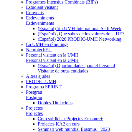
Programes Intensius Combinats (BIPs)
Estudiant visitant
Convenis
Esdeveniments
Esdeveniments
(Español) 5th UMH International Staff Week
(Español) ¿Qué sabes de los valores de la UE?
(Español) 2026 PRODIC-UMH Networking
La UMH en rànquings
NeurotechEU
Personal visitant en la UMH
Personal visitant en la UMH
(Español) Oportunidades para el Personal
Visitante de otras entidades
Altres ajudes
PRODIC-UMH
Programa SPRINT
Postgrau
Postgrau
Dobles Titulacions
Projectes
Projectes
Com sol·licitar Projectes Erasmus+
Projectes KA2 en curs
Seminari web mundial Erasmus+ 2023