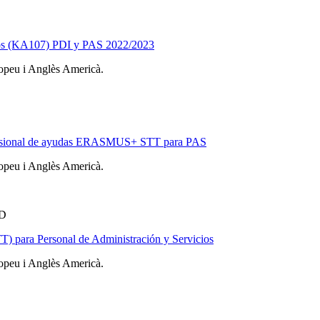
iados (KA107) PDI y PAS 2022/2023
ropeu i Anglès Americà.
 provisional de ayudas ERASMUS+ STT para PAS
ropeu i Anglès Americà.
D
 para Personal de Administración y Servicios
ropeu i Anglès Americà.