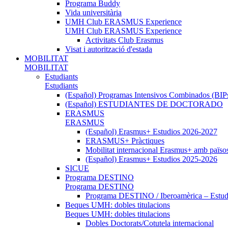
Programa Buddy
Vida universitària
UMH Club ERASMUS Experience
UMH Club ERASMUS Experience
Activitats Club Erasmus
Visat i autorització d'estada
MOBILITAT
MOBILITAT
Estudiants
Estudiants
(Español) Programas Intensivos Combinados (BIP
(Español) ESTUDIANTES DE DOCTORADO
ERASMUS
ERASMUS
(Español) Erasmus+ Estudios 2026-2027
ERASMUS+ Pràctiques
Mobilitat internacional Erasmus+ amb païso
(Español) Erasmus+ Estudios 2025-2026
SICUE
Programa DESTINO
Programa DESTINO
Programa DESTINO / Iberoamèrica – Estud.
Beques UMH: dobles titulacions
Beques UMH: dobles titulacions
Dobles Doctorats/Cotutela internacional