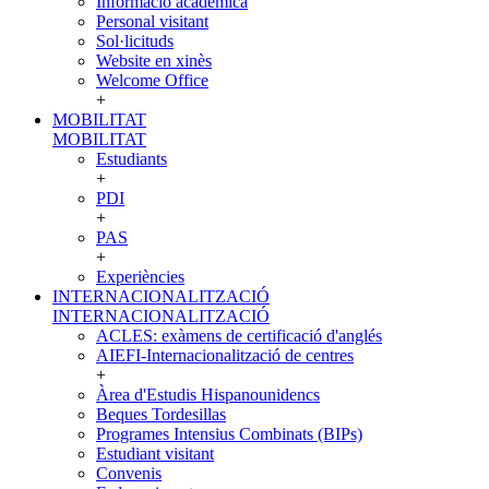
Informació acadèmica
Personal visitant
Sol·licituds
Website en xinès
Welcome Office
+
MOBILITAT
MOBILITAT
Estudiants
+
PDI
+
PAS
+
Experiències
INTERNACIONALITZACIÓ
INTERNACIONALITZACIÓ
ACLES: exàmens de certificació d'anglés
AIEFI-Internacionalització de centres
+
Àrea d'Estudis Hispanounidencs
Beques Tordesillas
Programes Intensius Combinats (BIPs)
Estudiant visitant
Convenis