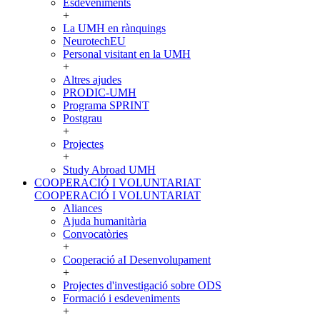
Esdeveniments
+
La UMH en rànquings
NeurotechEU
Personal visitant en la UMH
+
Altres ajudes
PRODIC-UMH
Programa SPRINT
Postgrau
+
Projectes
+
Study Abroad UMH
COOPERACIÓ I VOLUNTARIAT
COOPERACIÓ I VOLUNTARIAT
Aliances
Ajuda humanitària
Convocatòries
+
Cooperació aI Desenvolupament
+
Projectes d'investigació sobre ODS
Formació i esdeveniments
+