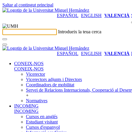
Saltar al contingut principal
ESPAÑOL
ENGLISH
VALENCIÀ
Introdueix la teua cerca
ESPAÑOL
ENGLISH
VALENCIÀ
CONEIX-NOS
CONEIX-NOS
Vicerector
Vicerectors adjunts i Directors
Coordinadors de mobilitat
Servei de Relacions Internacionals, Cooperació al Desen
+
Normatives
INCOMING
INCOMING
Cursos en anglés
Estudiant visitant
Cursos d'espanyol