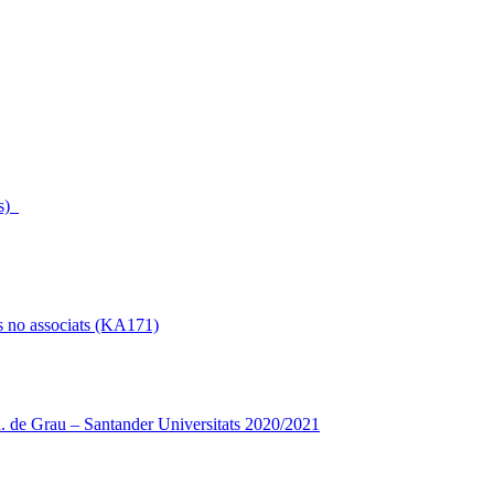
s)_
s no associats (KA171)
 de Grau – Santander Universitats 2020/2021