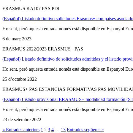
ERASMUS KA107 PAS PDI
(Español) Listado definitivo solicitudes Erasmus+ con países asoc
Ho sent, però aquesta entrada només està disponible en Espanyol Eu
6 de març 2023
ERASMUS 2022/2023 ERASMUS+ PAS
(Español) Listado definitivo de solicitudes admitidas y el listado
Ho sent, però aquesta entrada només està disponible en Espanyol Eu
25 d’octubre 2022
ERASMUS+ PAS ESTANCIAS FORMATIVAS PAS MOVILIDA
(Español) Listado provisional ERASMUS+ modalidad formación (STT)
Ho sent, però aquesta entrada només està disponible en Espanyol Eu
23 de setembre 2022
« Entrades anteriors
1
2
3
4
…
13
Entrades següents »