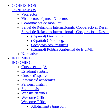
CONEIX-NOS
CONEIX-NOS
Vicerector
Vicerectors adjunts i Directors
Coordinadors de mobilitat
Servei de Relacions Internacionals, Cooperació al Desen
Servei de Relacions Internacionals, Cooperació al Desen
(Español) Directorio
(Español) Cómo llegar
Compromisos i resultats
(Español) Política Ambiental de la UMH
Normatives
INCOMING
INCOMING
Cursos en anglés
Estudiant visitant
Cursos d'espanyol
Informació acadèmica
Personal visitant
Sol·licituds
Website en xinès
Welcome Office
Welcome Office
Allotjament i transport