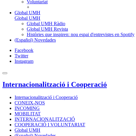
Voluntariat
+
Global UMH
Global UMH
Global UMH Ràdio
Global UMH Revista
Històries que inspiren: nou espai d'entrevistes en Spotify
(Español) Novedades
Facebook
Twitter
Instagram
Internacionalització i Cooperació
Internacionalització i Cooperació
CONEIX-NOS
INCOMING
MOBILITAT
INTERNACIONALITZACIÓ
COOPERACIÓ I VOLUNTARIAT
Global UMH
(Español) Novedades