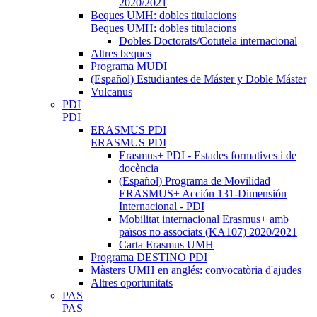
2020/2021
Beques UMH: dobles titulacions
Beques UMH: dobles titulacions
Dobles Doctorats/Cotutela internacional
Altres beques
Programa MUDI
(Español) Estudiantes de Máster y Doble Máster
Vulcanus
PDI
PDI
ERASMUS PDI
ERASMUS PDI
Erasmus+ PDI - Estades formatives i de
docència
(Español) Programa de Movilidad
ERASMUS+ Acción 131-Dimensión
Internacional - PDI
Mobilitat internacional Erasmus+ amb
països no associats (KA107) 2020/2021
Carta Erasmus UMH
Programa DESTINO PDI
Màsters UMH en anglés: convocatòria d'ajudes
Altres oportunitats
PAS
PAS