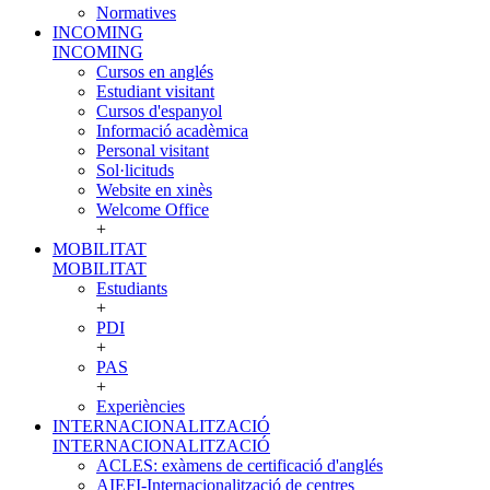
Normatives
INCOMING
INCOMING
Cursos en anglés
Estudiant visitant
Cursos d'espanyol
Informació acadèmica
Personal visitant
Sol·licituds
Website en xinès
Welcome Office
+
MOBILITAT
MOBILITAT
Estudiants
+
PDI
+
PAS
+
Experiències
INTERNACIONALITZACIÓ
INTERNACIONALITZACIÓ
ACLES: exàmens de certificació d'anglés
AIEFI-Internacionalització de centres