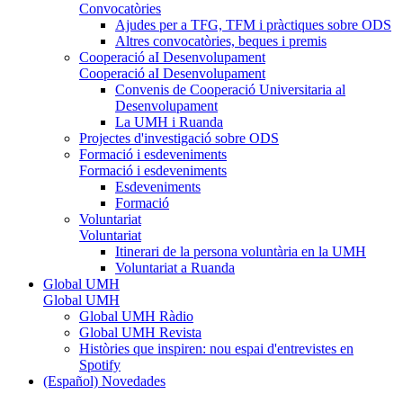
Convocatòries
Ajudes per a TFG, TFM i pràctiques sobre ODS
Altres convocatòries, beques i premis
Cooperació aI Desenvolupament
Cooperació aI Desenvolupament
Convenis de Cooperació Universitaria al
Desenvolupament
La UMH i Ruanda
Projectes d'investigació sobre ODS
Formació i esdeveniments
Formació i esdeveniments
Esdeveniments
Formació
Voluntariat
Voluntariat
Itinerari de la persona voluntària en la UMH
Voluntariat a Ruanda
Global UMH
Global UMH
Global UMH Ràdio
Global UMH Revista
Històries que inspiren: nou espai d'entrevistes en
Spotify
(Español) Novedades