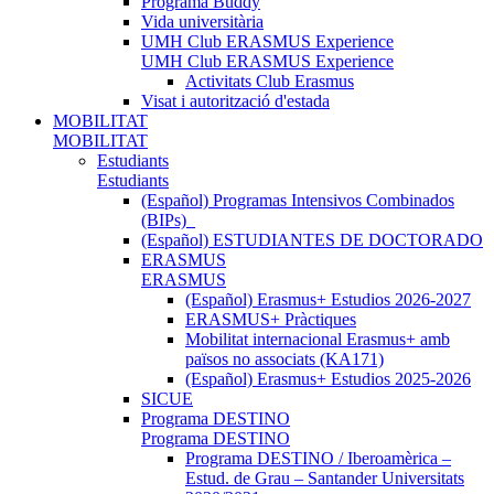
Programa Buddy
Vida universitària
UMH Club ERASMUS Experience
UMH Club ERASMUS Experience
Activitats Club Erasmus
Visat i autorització d'estada
MOBILITAT
MOBILITAT
Estudiants
Estudiants
(Español) Programas Intensivos Combinados
(BIPs)_
(Español) ESTUDIANTES DE DOCTORADO
ERASMUS
ERASMUS
(Español) Erasmus+ Estudios 2026-2027
ERASMUS+ Pràctiques
Mobilitat internacional Erasmus+ amb
països no associats (KA171)
(Español) Erasmus+ Estudios 2025-2026
SICUE
Programa DESTINO
Programa DESTINO
Programa DESTINO / Iberoamèrica –
Estud. de Grau – Santander Universitats