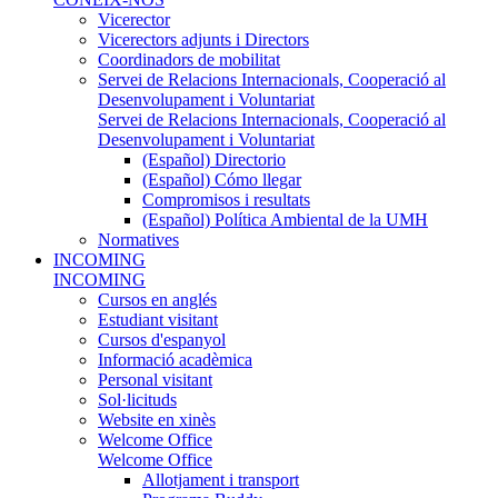
Vicerector
Vicerectors adjunts i Directors
Coordinadors de mobilitat
Servei de Relacions Internacionals, Cooperació al
Desenvolupament i Voluntariat
Servei de Relacions Internacionals, Cooperació al
Desenvolupament i Voluntariat
(Español) Directorio
(Español) Cómo llegar
Compromisos i resultats
(Español) Política Ambiental de la UMH
Normatives
INCOMING
INCOMING
Cursos en anglés
Estudiant visitant
Cursos d'espanyol
Informació acadèmica
Personal visitant
Sol·licituds
Website en xinès
Welcome Office
Welcome Office
Allotjament i transport