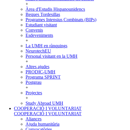
+
Àrea d'Estudis Hispanounidencs
Beques Tordesillas
Programes Intensius Combinats (BIPs)
Estudiant visitant
Convenis
Esdeveniments
+
La UMH en rànquings
NeurotechEU
Personal visitant en la UMH
+
Altres ajudes
PRODIC-UMH
Programa SPRINT
Postgrau
+
Projectes
+
Study Abroad UMH
COOPERACIÓ I VOLUNTARIAT
COOPERACIÓ I VOLUNTARIAT
Aliances
Ajuda humanitària
Convocatòries