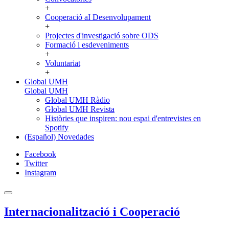
+
Cooperació aI Desenvolupament
+
Projectes d'investigació sobre ODS
Formació i esdeveniments
+
Voluntariat
+
Global UMH
Global UMH
Global UMH Ràdio
Global UMH Revista
Històries que inspiren: nou espai d'entrevistes en
Spotify
(Español) Novedades
Facebook
Twitter
Instagram
Internacionalització i Cooperació