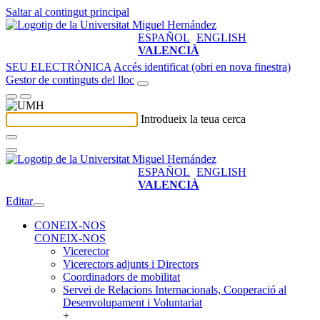
Saltar al contingut principal
ESPAÑOL
ENGLISH
VALENCIÀ
SEU ELECTRÒNICA
Accés identificat (obri en nova finestra)
Gestor de continguts del lloc
Introdueix la teua cerca
ESPAÑOL
ENGLISH
VALENCIÀ
Editar
CONEIX-NOS
CONEIX-NOS
Vicerector
Vicerectors adjunts i Directors
Coordinadors de mobilitat
Servei de Relacions Internacionals, Cooperació al
Desenvolupament i Voluntariat
+