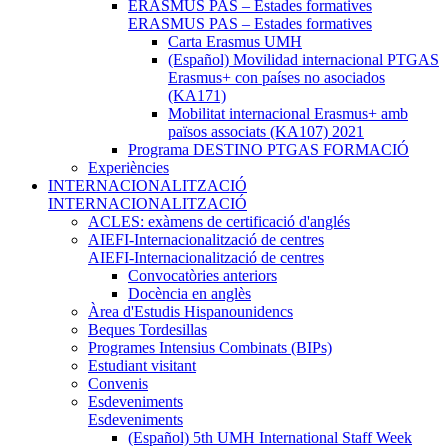
ERASMUS PAS – Estades formatives
ERASMUS PAS – Estades formatives
Carta Erasmus UMH
(Español) Movilidad internacional PTGAS
Erasmus+ con países no asociados
(KA171)
Mobilitat internacional Erasmus+ amb
països associats (KA107) 2021
Programa DESTINO PTGAS FORMACIÓ
Experiències
INTERNACIONALITZACIÓ
INTERNACIONALITZACIÓ
ACLES: exàmens de certificació d'anglés
AIEFI-Internacionalització de centres
AIEFI-Internacionalització de centres
Convocatòries anteriors
Docència en anglès
Àrea d'Estudis Hispanounidencs
Beques Tordesillas
Programes Intensius Combinats (BIPs)
Estudiant visitant
Convenis
Esdeveniments
Esdeveniments
(Español) 5th UMH International Staff Week