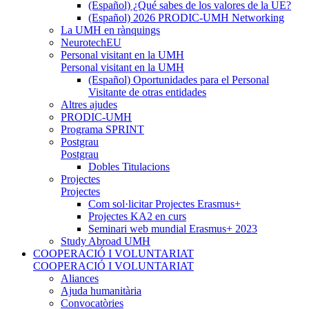
(Español) ¿Qué sabes de los valores de la UE?
(Español) 2026 PRODIC-UMH Networking
La UMH en rànquings
NeurotechEU
Personal visitant en la UMH
Personal visitant en la UMH
(Español) Oportunidades para el Personal
Visitante de otras entidades
Altres ajudes
PRODIC-UMH
Programa SPRINT
Postgrau
Postgrau
Dobles Titulacions
Projectes
Projectes
Com sol·licitar Projectes Erasmus+
Projectes KA2 en curs
Seminari web mundial Erasmus+ 2023
Study Abroad UMH
COOPERACIÓ I VOLUNTARIAT
COOPERACIÓ I VOLUNTARIAT
Aliances
Ajuda humanitària
Convocatòries