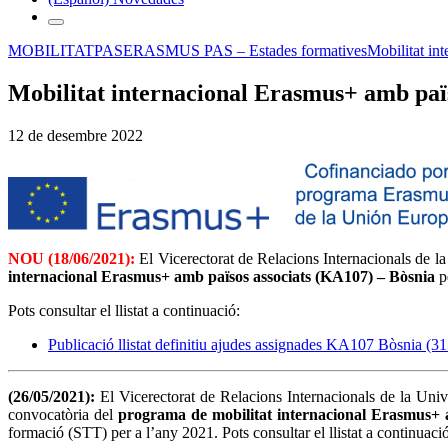
MOBILITAT
PAS
ERASMUS PAS – Estades formatives
Mobilitat in
Mobilitat internacional Erasmus+ amb paï
12 de desembre 2022
NOU (18/06/2021):
El Vicerectorat de Relacions Internacionals de 
internacional Erasmus+ amb països associats (KA107) – Bòsnia
pe
Pots consultar el llistat a continuació:
Publicació llistat definitiu ajudes assignades KA107 Bòsnia (3
(26/05/2021):
El Vicerectorat de Relacions Internacionals de la Un
convocatòria del
programa de mobilitat internacional Erasmus+ 
formació (STT) per a l’any 2021. Pots consultar el llistat a continuació