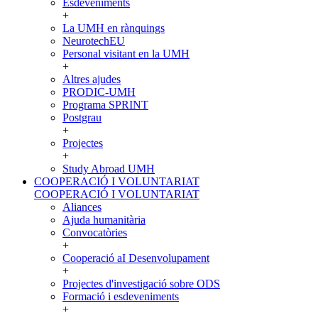
Esdeveniments
+
La UMH en rànquings
NeurotechEU
Personal visitant en la UMH
+
Altres ajudes
PRODIC-UMH
Programa SPRINT
Postgrau
+
Projectes
+
Study Abroad UMH
COOPERACIÓ I VOLUNTARIAT
COOPERACIÓ I VOLUNTARIAT
Aliances
Ajuda humanitària
Convocatòries
+
Cooperació aI Desenvolupament
+
Projectes d'investigació sobre ODS
Formació i esdeveniments
+