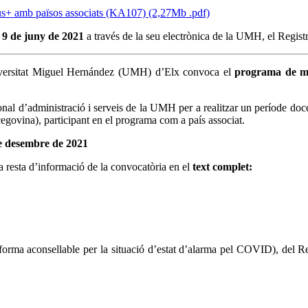
asmus+ amb països associats (KA107) (2,27Mb .pdf)
l
9 de juny de 2021
a través de la seu electrònica de la UMH, el Regist
niversitat Miguel Hernández (UMH) d’Elx convoca el
programa de mob
sonal d’administració i serveis de la UMH per a realitzar un període doc
egovina), participant en el programa com a país associat.
de desembre de 2021
i la resta d’informació de la convocatòria en el
text complet:
forma aconsellable per la situació d’estat d’alarma pel COVID), del R