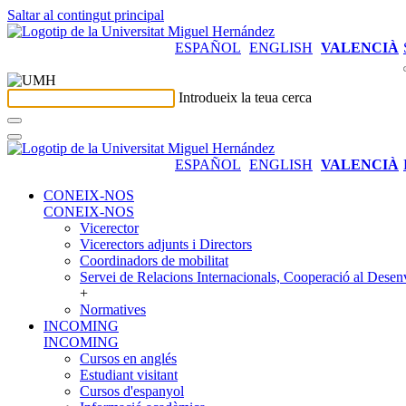
Saltar al contingut principal
ESPAÑOL
ENGLISH
VALENCIÀ
Introdueix la teua cerca
ESPAÑOL
ENGLISH
VALENCIÀ
CONEIX-NOS
CONEIX-NOS
Vicerector
Vicerectors adjunts i Directors
Coordinadors de mobilitat
Servei de Relacions Internacionals, Cooperació al Desen
+
Normatives
INCOMING
INCOMING
Cursos en anglés
Estudiant visitant
Cursos d'espanyol