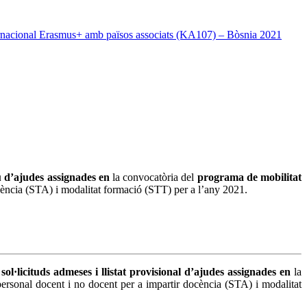
ernacional Erasmus+ amb països associats (KA107) – Bòsnia 2021
tiu d’ajudes assignades en
la convocatòria del
programa de mobilitat
cència (STA) i modalitat formació (STT) per a l’any 2021.
e sol·licituds admeses i llistat provisional d’ajudes assignades
en
la
ersonal docent i no docent per a impartir docència (STA) i modalitat