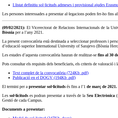
Llistat definitiu sol·licituds admeses i provisional ajudes Er
Les persones interessades a presentar al·legacions poden fer-ho fins a
(09/02/2021):
El Vicerectorat de Relacions Internacionals de la U
Bòsnia
per a l’any 2021.
La present convocatòria està destinada a seleccionar professors i per
d’educació superior International University of Sarajevo (Bòsnia Herc
Les estades d’aquesta convocatòria hauran de realitzar-se
fins al 30 
Pots consultar els requisits dels beneficiaris, els criteris de valoració 
Text complet de la convocatòria (724Kb .pdf)
Publicació en el DOGV (194Kb .pdf)
El termini per a
presentar sol·licituds
és fins a l’1
de març de 2021.
Les
sol·licituds
es podran presentar a través de la
Seu
Electrònica
(
Gestió de cada Campus.
Documents a presentar: