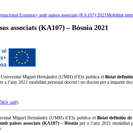
ternacional Erasmus+ amb països associats (KA107) 2021
Mobilitat int
sos associats (KA107) – Bòsnia 2021
la Universitat Miguel Hernández (UMH) d’Elx publica el
llistat defini
r a l’any 2021 modalitat personal docent i no docent per a impartir do
15Kb .pdf)
iversitat Miguel Hernández (UMH) d’Elx publica el
llistat definitiu d
amb països associats (KA107) – Bòsnia
per a l’any 2021 modalitat p
: