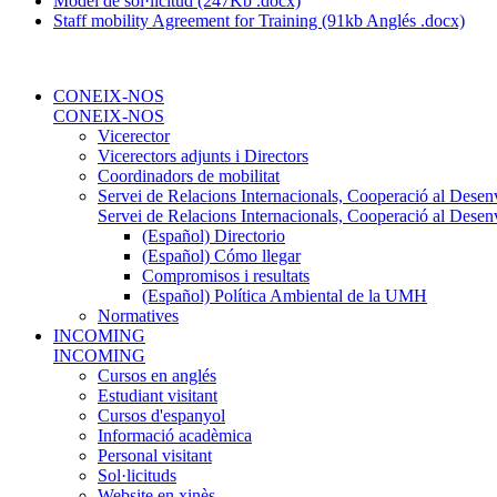
Model de sol·licitud (247Kb .docx)
Staff mobility Agreement for Training (91kb Anglés .docx)
CONEIX-NOS
CONEIX-NOS
Vicerector
Vicerectors adjunts i Directors
Coordinadors de mobilitat
Servei de Relacions Internacionals, Cooperació al Desen
Servei de Relacions Internacionals, Cooperació al Desen
(Español) Directorio
(Español) Cómo llegar
Compromisos i resultats
(Español) Política Ambiental de la UMH
Normatives
INCOMING
INCOMING
Cursos en anglés
Estudiant visitant
Cursos d'espanyol
Informació acadèmica
Personal visitant
Sol·licituds
Website en xinès