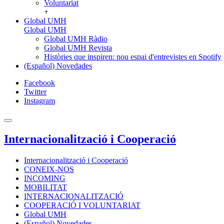
Voluntariat
+
Global UMH
Global UMH
Global UMH Ràdio
Global UMH Revista
Històries que inspiren: nou espai d'entrevistes en Spotify
(Español) Novedades
Facebook
Twitter
Instagram
Internacionalització i Cooperació
Internacionalització i Cooperació
CONEIX-NOS
INCOMING
MOBILITAT
INTERNACIONALITZACIÓ
COOPERACIÓ I VOLUNTARIAT
Global UMH
(Español) Novedades