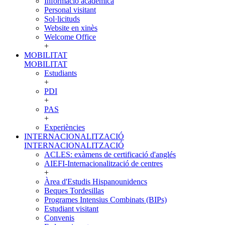
Informació acadèmica
Personal visitant
Sol·licituds
Website en xinès
Welcome Office
+
MOBILITAT
MOBILITAT
Estudiants
+
PDI
+
PAS
+
Experiències
INTERNACIONALITZACIÓ
INTERNACIONALITZACIÓ
ACLES: exàmens de certificació d'anglés
AIEFI-Internacionalització de centres
+
Àrea d'Estudis Hispanounidencs
Beques Tordesillas
Programes Intensius Combinats (BIPs)
Estudiant visitant
Convenis