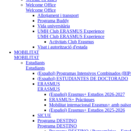
Welcome Office
Welcome Office
Allotjament i transport
Programa Buddy
Vida universitària
UMH Club ERASMUS Experience
UMH Club ERASMUS Experience
Activitats Club Erasmus
Visat i autorització d'estada
MOBILITAT
MOBILITAT
Estudiants
Estudiants
(Español) Programas Intensivos Combinados (BIP
(Español) ESTUDIANTES DE DOCTORADO
ERASMUS
ERASMUS
(Español) Erasmus+ Estudios 2026-2027
ERASMUS+ Pràctiques
Mobilitat internacional Erasmus+ amb païso
(Español) Erasmus+ Estudios 2025-2026
SICUE
Programa DESTINO
Programa DESTINO