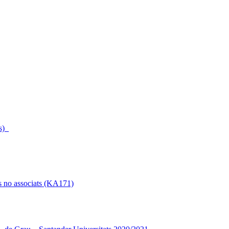
s)_
s no associats (KA171)