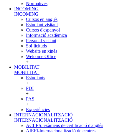
Normatives
INCOMING
INCOMING
Cursos en anglés
Estudiant visitant
Cursos d'espanyol
Informació acadèmica
Personal visitant
Sol·licituds
Website en xinès
Welcome Office
+
MOBILITAT
MOBILITAT
Estudiants
+
PDI
+
PAS
+
Experiències
INTERNACIONALITZACIÓ
INTERNACIONALITZACIÓ
ACLES: exàmens de certificació d'anglés
AIEFI-Internacionalització de centres