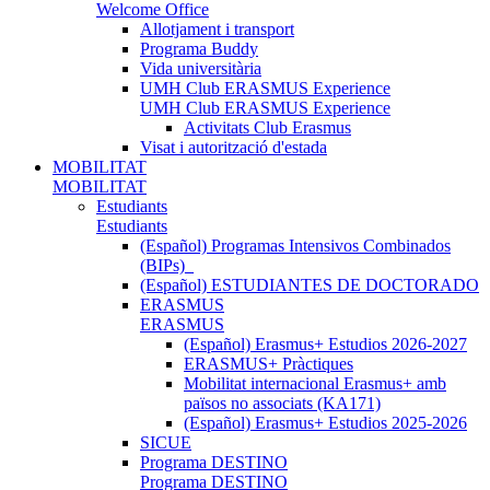
Welcome Office
Allotjament i transport
Programa Buddy
Vida universitària
UMH Club ERASMUS Experience
UMH Club ERASMUS Experience
Activitats Club Erasmus
Visat i autorització d'estada
MOBILITAT
MOBILITAT
Estudiants
Estudiants
(Español) Programas Intensivos Combinados
(BIPs)_
(Español) ESTUDIANTES DE DOCTORADO
ERASMUS
ERASMUS
(Español) Erasmus+ Estudios 2026-2027
ERASMUS+ Pràctiques
Mobilitat internacional Erasmus+ amb
països no associats (KA171)
(Español) Erasmus+ Estudios 2025-2026
SICUE
Programa DESTINO
Programa DESTINO