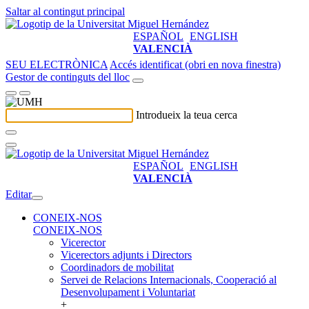
Saltar al contingut principal
ESPAÑOL
ENGLISH
VALENCIÀ
SEU ELECTRÒNICA
Accés identificat (obri en nova finestra)
Gestor de continguts del lloc
Introdueix la teua cerca
ESPAÑOL
ENGLISH
VALENCIÀ
Editar
CONEIX-NOS
CONEIX-NOS
Vicerector
Vicerectors adjunts i Directors
Coordinadors de mobilitat
Servei de Relacions Internacionals, Cooperació al
Desenvolupament i Voluntariat
+