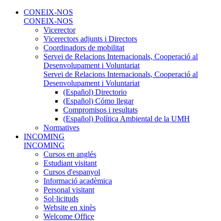
CONEIX-NOS
CONEIX-NOS
Vicerector
Vicerectors adjunts i Directors
Coordinadors de mobilitat
Servei de Relacions Internacionals, Cooperació al
Desenvolupament i Voluntariat
Servei de Relacions Internacionals, Cooperació al
Desenvolupament i Voluntariat
(Español) Directorio
(Español) Cómo llegar
Compromisos i resultats
(Español) Política Ambiental de la UMH
Normatives
INCOMING
INCOMING
Cursos en anglés
Estudiant visitant
Cursos d'espanyol
Informació acadèmica
Personal visitant
Sol·licituds
Website en xinès
Welcome Office