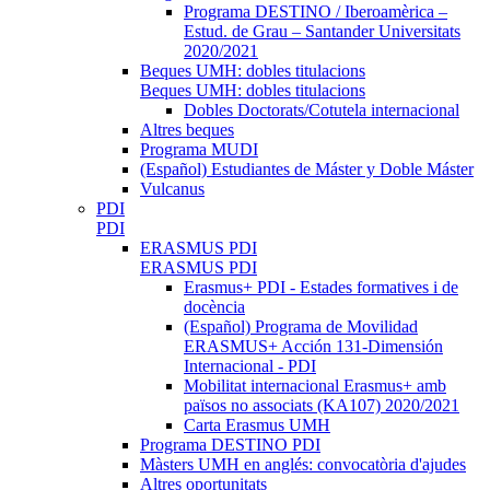
Programa DESTINO / Iberoamèrica –
Estud. de Grau – Santander Universitats
2020/2021
Beques UMH: dobles titulacions
Beques UMH: dobles titulacions
Dobles Doctorats/Cotutela internacional
Altres beques
Programa MUDI
(Español) Estudiantes de Máster y Doble Máster
Vulcanus
PDI
PDI
ERASMUS PDI
ERASMUS PDI
Erasmus+ PDI - Estades formatives i de
docència
(Español) Programa de Movilidad
ERASMUS+ Acción 131-Dimensión
Internacional - PDI
Mobilitat internacional Erasmus+ amb
països no associats (KA107) 2020/2021
Carta Erasmus UMH
Programa DESTINO PDI
Màsters UMH en anglés: convocatòria d'ajudes
Altres oportunitats