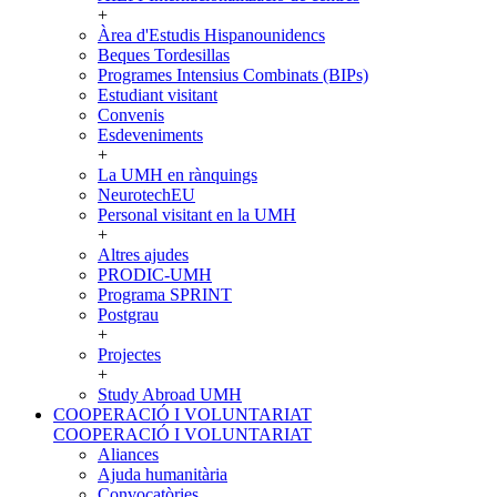
+
Àrea d'Estudis Hispanounidencs
Beques Tordesillas
Programes Intensius Combinats (BIPs)
Estudiant visitant
Convenis
Esdeveniments
+
La UMH en rànquings
NeurotechEU
Personal visitant en la UMH
+
Altres ajudes
PRODIC-UMH
Programa SPRINT
Postgrau
+
Projectes
+
Study Abroad UMH
COOPERACIÓ I VOLUNTARIAT
COOPERACIÓ I VOLUNTARIAT
Aliances
Ajuda humanitària
Convocatòries