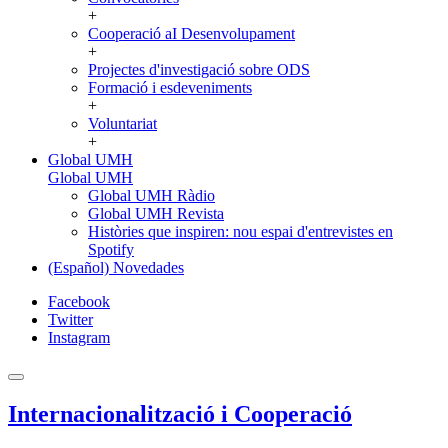
+
Cooperació aI Desenvolupament
+
Projectes d'investigació sobre ODS
Formació i esdeveniments
+
Voluntariat
+
Global UMH
Global UMH
Global UMH Ràdio
Global UMH Revista
Històries que inspiren: nou espai d'entrevistes en
Spotify
(Español) Novedades
Facebook
Twitter
Instagram
Internacionalització i Cooperació