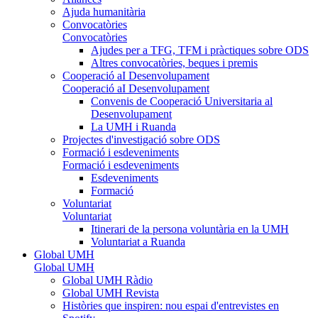
Ajuda humanitària
Convocatòries
Convocatòries
Ajudes per a TFG, TFM i pràctiques sobre ODS
Altres convocatòries, beques i premis
Cooperació aI Desenvolupament
Cooperació aI Desenvolupament
Convenis de Cooperació Universitaria al
Desenvolupament
La UMH i Ruanda
Projectes d'investigació sobre ODS
Formació i esdeveniments
Formació i esdeveniments
Esdeveniments
Formació
Voluntariat
Voluntariat
Itinerari de la persona voluntària en la UMH
Voluntariat a Ruanda
Global UMH
Global UMH
Global UMH Ràdio
Global UMH Revista
Històries que inspiren: nou espai d'entrevistes en