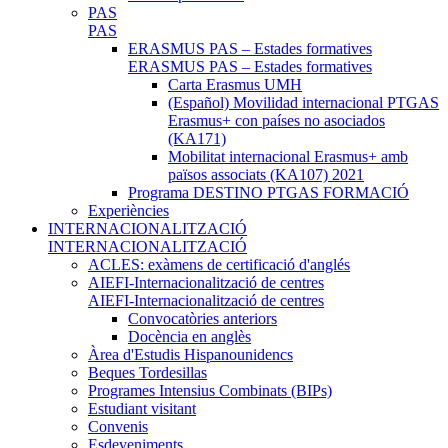
PAS
PAS
ERASMUS PAS – Estades formatives
ERASMUS PAS – Estades formatives
Carta Erasmus UMH
(Español) Movilidad internacional PTGAS
Erasmus+ con países no asociados
(KA171)
Mobilitat internacional Erasmus+ amb
països associats (KA107) 2021
Programa DESTINO PTGAS FORMACIÓ
Experiències
INTERNACIONALITZACIÓ
INTERNACIONALITZACIÓ
ACLES: exàmens de certificació d'anglés
AIEFI-Internacionalització de centres
AIEFI-Internacionalització de centres
Convocatòries anteriors
Docència en anglès
Àrea d'Estudis Hispanounidencs
Beques Tordesillas
Programes Intensius Combinats (BIPs)
Estudiant visitant
Convenis
Esdeveniments