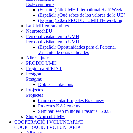
Esdeveniments
(Español) 5th UMH International Staff Week
(Español) ¿Qué sabes de los valores de la UE?
(Español) 2026 PRODIC-UMH Networking
La UMH en rànquings
NeurotechEU
Personal visitant en la UMH
Personal visitant en la UMH
(Español) Oportunidades para el Personal
Visitante de otras entidades
Altres ajudes
PRODIC-UMH
Programa SPRINT
Postgrau
Postgrau
Dobles Titulacions
Projectes
Projectes
Com sol·licitar Projectes Erasmus+
Projectes KA2 en curs
Seminari web mundial Erasmus+ 2023
Study Abroad UMH
COOPERACIÓ I VOLUNTARIAT
COOPERACIÓ I VOLUNTARIAT
Aliances