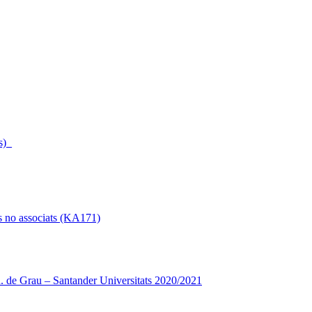
s)_
s no associats (KA171)
 de Grau – Santander Universitats 2020/2021