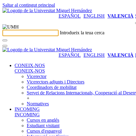
Saltar al contingut principal
ESPAÑOL
ENGLISH
VALENCIÀ
Introdueix la teua cerca
ESPAÑOL
ENGLISH
VALENCIÀ
CONEIX-NOS
CONEIX-NOS
Vicerector
Vicerectors adjunts i Directors
Coordinadors de mobilitat
Servei de Relacions Internacionals, Cooperació al Desen
+
Normatives
INCOMING
INCOMING
Cursos en anglés
Estudiant visitant
Cursos d'espanyol