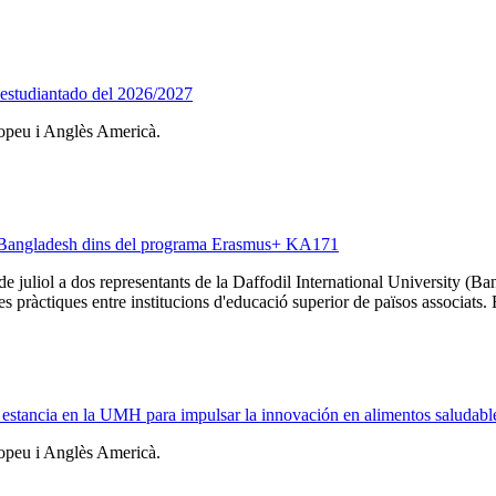
a estudiantado del 2026/2027
ropeu i Anglès Americà.
de Bangladesh dins del programa Erasmus+ KA171
e juliol a dos representants de la Daffodil International University 
s pràctiques entre institucions d'educació superior de països associats. E
 estancia en la UMH para impulsar la innovación en alimentos saludable
ropeu i Anglès Americà.