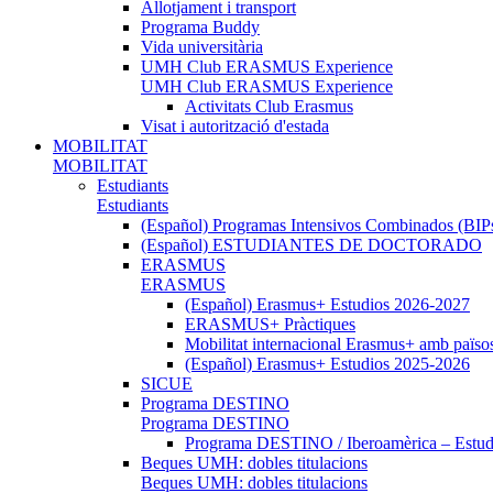
Allotjament i transport
Programa Buddy
Vida universitària
UMH Club ERASMUS Experience
UMH Club ERASMUS Experience
Activitats Club Erasmus
Visat i autorització d'estada
MOBILITAT
MOBILITAT
Estudiants
Estudiants
(Español) Programas Intensivos Combinados (BIP
(Español) ESTUDIANTES DE DOCTORADO
ERASMUS
ERASMUS
(Español) Erasmus+ Estudios 2026-2027
ERASMUS+ Pràctiques
Mobilitat internacional Erasmus+ amb païso
(Español) Erasmus+ Estudios 2025-2026
SICUE
Programa DESTINO
Programa DESTINO
Programa DESTINO / Iberoamèrica – Estud.
Beques UMH: dobles titulacions
Beques UMH: dobles titulacions