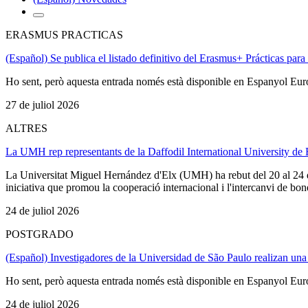
ERASMUS PRACTICAS
(Español) Se publica el listado definitivo del Erasmus+ Prácticas par
Ho sent, però aquesta entrada només està disponible en Espanyol Eu
27 de juliol 2026
ALTRES
La UMH rep representants de la Daffodil International University 
La Universitat Miguel Hernández d'Elx (UMH) ha rebut del 20 al 24 d
iniciativa que promou la cooperació internacional i l'intercanvi de bone
24 de juliol 2026
POSTGRADO
(Español) Investigadores de la Universidad de São Paulo realizan una
Ho sent, però aquesta entrada només està disponible en Espanyol Eu
24 de juliol 2026