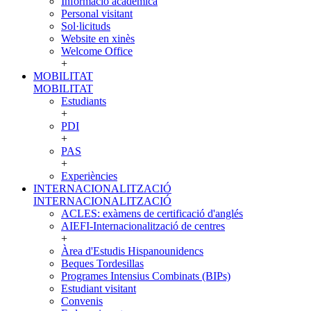
Informació acadèmica
Personal visitant
Sol·licituds
Website en xinès
Welcome Office
+
MOBILITAT
MOBILITAT
Estudiants
+
PDI
+
PAS
+
Experiències
INTERNACIONALITZACIÓ
INTERNACIONALITZACIÓ
ACLES: exàmens de certificació d'anglés
AIEFI-Internacionalització de centres
+
Àrea d'Estudis Hispanounidencs
Beques Tordesillas
Programes Intensius Combinats (BIPs)
Estudiant visitant
Convenis