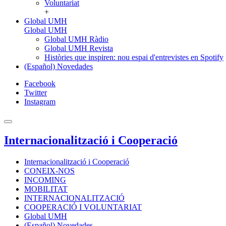
Voluntariat
+
Global UMH
Global UMH
Global UMH Ràdio
Global UMH Revista
Històries que inspiren: nou espai d'entrevistes en Spotify
(Español) Novedades
Facebook
Twitter
Instagram
Internacionalització i Cooperació
Internacionalització i Cooperació
CONEIX-NOS
INCOMING
MOBILITAT
INTERNACIONALITZACIÓ
COOPERACIÓ I VOLUNTARIAT
Global UMH
(Español) Novedades