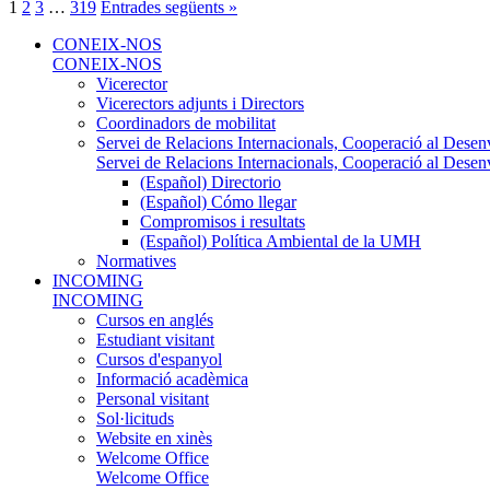
1
2
3
…
319
Entrades següents »
CONEIX-NOS
CONEIX-NOS
Vicerector
Vicerectors adjunts i Directors
Coordinadors de mobilitat
Servei de Relacions Internacionals, Cooperació al Desen
Servei de Relacions Internacionals, Cooperació al Desen
(Español) Directorio
(Español) Cómo llegar
Compromisos i resultats
(Español) Política Ambiental de la UMH
Normatives
INCOMING
INCOMING
Cursos en anglés
Estudiant visitant
Cursos d'espanyol
Informació acadèmica
Personal visitant
Sol·licituds
Website en xinès
Welcome Office
Welcome Office