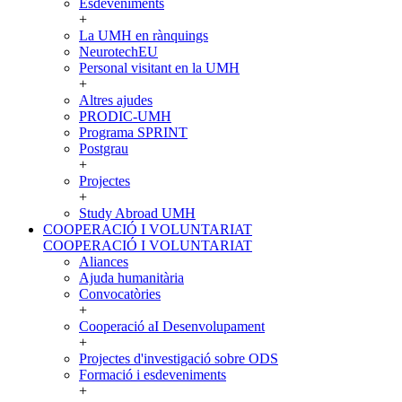
Esdeveniments
+
La UMH en rànquings
NeurotechEU
Personal visitant en la UMH
+
Altres ajudes
PRODIC-UMH
Programa SPRINT
Postgrau
+
Projectes
+
Study Abroad UMH
COOPERACIÓ I VOLUNTARIAT
COOPERACIÓ I VOLUNTARIAT
Aliances
Ajuda humanitària
Convocatòries
+
Cooperació aI Desenvolupament
+
Projectes d'investigació sobre ODS
Formació i esdeveniments
+