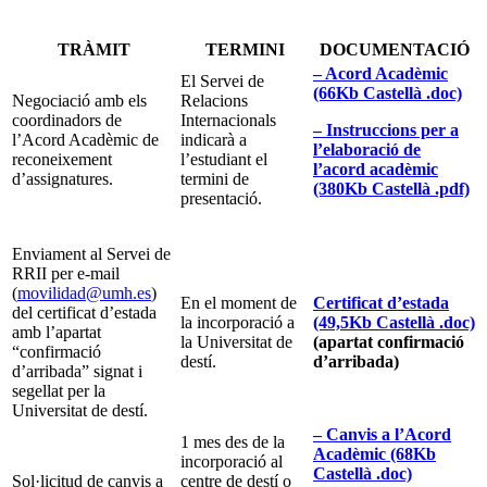
TRÀMIT
TERMINI
DOCUMENTACIÓ
– Acord Acadèmic
El Servei de
(66Kb Castellà .doc)
Negociació amb els
Relacions
coordinadors de
Internacionals
– Instruccions per a
l’Acord Acadèmic de
indicarà a
l’elaboració de
reconeixement
l’estudiant el
l’acord acadèmic
d’assignatures.
termini de
(380Kb Castellà .pdf)
presentació.
Enviament al Servei de
RRII per e-mail
(
movilidad@umh.es
)
En el moment de
Certificat d’estada
del certificat d’estada
la incorporació a
(49,5Kb Castellà .doc)
amb l’apartat
la Universitat de
(apartat confirmació
“confirmació
destí.
d’arribada)
d’arribada” signat i
segellat per la
Universitat de destí.
– Canvis a l’Acord
1 mes des de la
Acadèmic (68Kb
incorporació al
Castellà .doc)
Sol·licitud de canvis a
centre de destí o