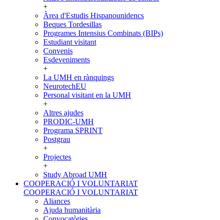
+
Àrea d'Estudis Hispanounidencs
Beques Tordesillas
Programes Intensius Combinats (BIPs)
Estudiant visitant
Convenis
Esdeveniments
+
La UMH en rànquings
NeurotechEU
Personal visitant en la UMH
+
Altres ajudes
PRODIC-UMH
Programa SPRINT
Postgrau
+
Projectes
+
Study Abroad UMH
COOPERACIÓ I VOLUNTARIAT
COOPERACIÓ I VOLUNTARIAT
Aliances
Ajuda humanitària
Convocatòries