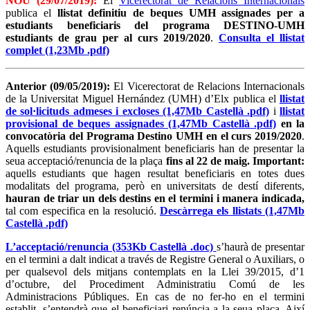
NOU (29/07/2019):
El
Vicerectorat de Relacions Internacionals
publica el
llistat definitiu de beques UMH assignades per a
estudiants beneficiaris del programa DESTINO-UMH
estudiants de grau per al curs 2019/2020
.
Consulta el llistat
complet (1,23Mb .pdf)
Anterior (09/05/2019):
El Vicerectorat de Relacions Internacionals
de la Universitat Miguel Hernández (UMH) d’Elx publica el
llistat
de sol·licituds admeses i excloses (1,47Mb Castellà .pdf)
i
llistat
provisional de beques assignades (1,47Mb Castellà .pdf)
en la
convocatòria del Programa Destino UMH en el curs 2019/2020
.
Aquells estudiants provisionalment beneficiaris han de presentar la
seua acceptació/renuncia de la plaça
fins al 22 de maig.
Important:
aquells estudiants que hagen resultat beneficiaris en totes dues
modalitats del programa, però en universitats de destí diferents,
hauran de triar un dels destins en el termini i manera indicada,
tal com especifica en la resolució.
Descàrrega els llistats (1,47Mb
Castellà .pdf)
L’acceptació/renuncia (353Kb Castellà .doc)
s’haurà de presentar
en el termini a dalt indicat a través de Registre General o Auxiliars, o
per qualsevol dels mitjans contemplats en la Llei 39/2015, d’1
d’octubre, del Procediment Administratiu Comú de les
Administracions Públiques. En cas de no fer-ho en el termini
establit, s’entendrà que el beneficiari renúncia a la seua plaça. Així