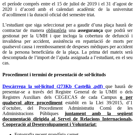
el període comprés entre el 15 de juliol de 2019 i el 31 d’agost de
2020 i d’acord amb el calendari acadèmic de la universitat
d’acolliment i la duració oficial del semestre triat.
L’estudiant que siga seleccionat per a gaudir d’una plaça haurà de
contractar de manera
obligatòria
una
assegurança
que podrà ser
gestionat per la UMH i que incloga la cobertura de defunció i
invalidesa per accident, assistència en repatriació de morts per
qualsevol causa i reembossament de despeses mèdiques per accident
de la persona beneficiària de la plaça. La prima del mateix serà
descomptada de l’import de l’ajuda assignada a l’estudiant, en el seu
cas.
Procediment i termini de presentació de sol·licituds
Descàrrega la sol·licitud (273Kb Castellà .pdf)
que haurà de
presentar-se a través del Registre General de la UMH o dels
Registres Auxiliars dels CEGECAS de cada Campus
o per
qualsevol altre procediment
establit en la Llei 39/2015, d’1
d’octubre, del Procediment Administratiu Comú de les
Administracions Públiques
juntament amb
la següent
documentació dirigida al Servei de Relacions Internacionals,
Cooperació al Desenvolupament i Voluntariat
:
Fotografia recent grandària carnet