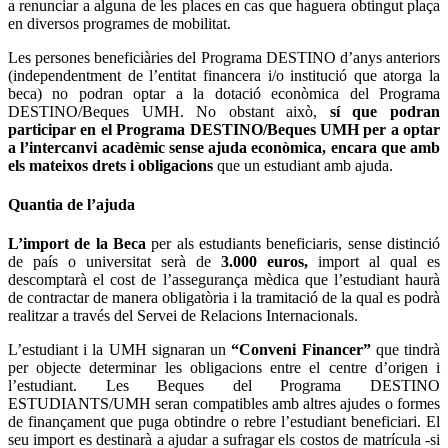
a renunciar a alguna de les places en cas que haguera obtingut plaça
en diversos programes de mobilitat.
Les persones beneficiàries del Programa DESTINO d’anys anteriors
(independentment de l’entitat financera i/o institució que atorga la
beca) no podran optar a la dotació econòmica del Programa
DESTINO/Beques UMH. No obstant això,
sí que podran
participar en el Programa DESTINO/Beques UMH per a optar
a l’intercanvi acadèmic sense ajuda econòmica, encara que amb
els mateixos drets i obligacions
que un estudiant amb ajuda.
Quantia de l’ajuda
L’import de la Beca
per als estudiants beneficiaris, sense distinció
de país o universitat serà de
3.000 euros,
import al qual es
descomptarà el cost de l’assegurança mèdica que l’estudiant haurà
de contractar de manera obligatòria i la tramitació de la qual es podrà
realitzar a través del Servei de Relacions Internacionals.
L’estudiant i la UMH signaran un
“Conveni Financer”
que tindrà
per objecte determinar les obligacions entre el centre d’origen i
l’estudiant. Les Beques del Programa DESTINO
ESTUDIANTS/UMH seran compatibles amb altres ajudes o formes
de finançament que puga obtindre o rebre l’estudiant beneficiari. El
seu import es destinarà a ajudar a sufragar els costos de matrícula -si