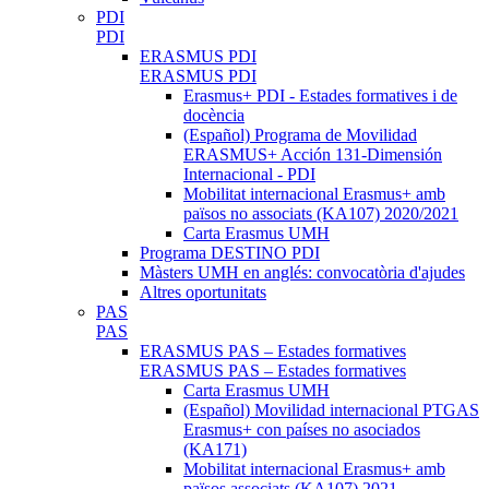
PDI
PDI
ERASMUS PDI
ERASMUS PDI
Erasmus+ PDI - Estades formatives i de
docència
(Español) Programa de Movilidad
ERASMUS+ Acción 131-Dimensión
Internacional - PDI
Mobilitat internacional Erasmus+ amb
països no associats (KA107) 2020/2021
Carta Erasmus UMH
Programa DESTINO PDI
Màsters UMH en anglés: convocatòria d'ajudes
Altres oportunitats
PAS
PAS
ERASMUS PAS – Estades formatives
ERASMUS PAS – Estades formatives
Carta Erasmus UMH
(Español) Movilidad internacional PTGAS
Erasmus+ con países no asociados
(KA171)
Mobilitat internacional Erasmus+ amb
països associats (KA107) 2021