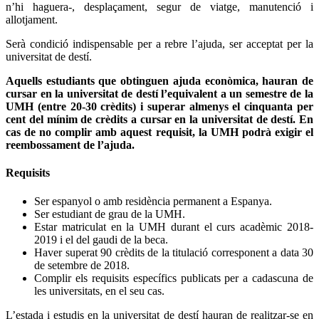
n’hi haguera-, desplaçament, segur de viatge, manutenció i
allotjament.
Serà condició indispensable per a rebre l’ajuda, ser acceptat per la
universitat de destí.
Aquells estudiants que obtinguen ajuda econòmica, hauran de
cursar en la universitat de destí l’equivalent a un semestre de la
UMH (entre 20-30 crèdits) i superar almenys el cinquanta per
cent del mínim de crèdits a cursar en la universitat de destí. En
cas de no complir amb aquest requisit, la UMH podrà exigir el
reembossament de l’ajuda.
Requisits
Ser espanyol o amb residència permanent a Espanya.
Ser estudiant de grau de la UMH.
Estar matriculat en la UMH durant el curs acadèmic 2018-
2019 i el del gaudi de la beca.
Haver superat 90 crèdits de la titulació corresponent a data 30
de setembre de 2018.
Complir els requisits específics publicats per a cadascuna de
les universitats, en el seu cas.
L’estada i estudis en la universitat de destí hauran de realitzar-se en