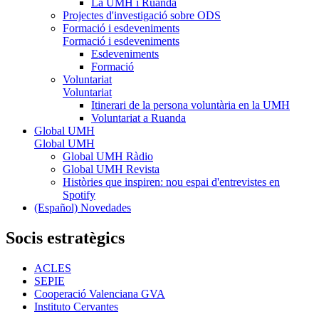
La UMH i Ruanda
Projectes d'investigació sobre ODS
Formació i esdeveniments
Formació i esdeveniments
Esdeveniments
Formació
Voluntariat
Voluntariat
Itinerari de la persona voluntària en la UMH
Voluntariat a Ruanda
Global UMH
Global UMH
Global UMH Ràdio
Global UMH Revista
Històries que inspiren: nou espai d'entrevistes en
Spotify
(Español) Novedades
Socis estratègics
ACLES
SEPIE
Cooperació Valenciana GVA
Instituto Cervantes