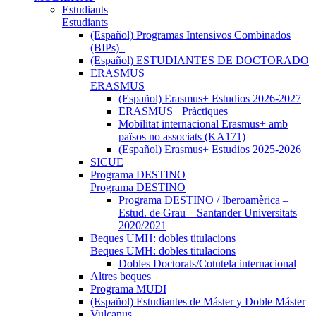
Estudiants
Estudiants
(Español) Programas Intensivos Combinados
(BIPs)_
(Español) ESTUDIANTES DE DOCTORADO
ERASMUS
ERASMUS
(Español) Erasmus+ Estudios 2026-2027
ERASMUS+ Pràctiques
Mobilitat internacional Erasmus+ amb
països no associats (KA171)
(Español) Erasmus+ Estudios 2025-2026
SICUE
Programa DESTINO
Programa DESTINO
Programa DESTINO / Iberoamèrica –
Estud. de Grau – Santander Universitats
2020/2021
Beques UMH: dobles titulacions
Beques UMH: dobles titulacions
Dobles Doctorats/Cotutela internacional
Altres beques
Programa MUDI
(Español) Estudiantes de Máster y Doble Máster
Vulcanus