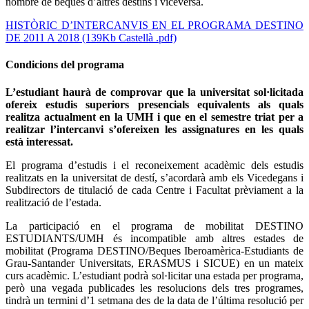
nombre de beques d’altres destins i viceversa.
HISTÒRIC D’INTERCANVIS EN EL PROGRAMA DESTINO
DE 2011 A 2018 (139Kb Castellà .pdf)
Condicions del programa
L’estudiant haurà de comprovar que la universitat sol·licitada
ofereix estudis superiors presencials equivalents als quals
realitza actualment en la UMH i que en el semestre triat per a
realitzar l’intercanvi s’ofereixen les assignatures en les quals
està interessat.
El programa d’estudis i el reconeixement acadèmic dels estudis
realitzats en la universitat de destí, s’acordarà amb els Vicedegans i
Subdirectors de titulació de cada Centre i Facultat prèviament a la
realització de l’estada.
La participació en el programa de mobilitat DESTINO
ESTUDIANTS/UMH és incompatible amb altres estades de
mobilitat (Programa DESTINO/Beques Iberoamèrica-Estudiants de
Grau-Santander Universitats, ERASMUS i SICUE) en un mateix
curs acadèmic. L’estudiant podrà sol·licitar una estada per programa,
però una vegada publicades les resolucions dels tres programes,
tindrà un termini d’1 setmana des de la data de l’última resolució per