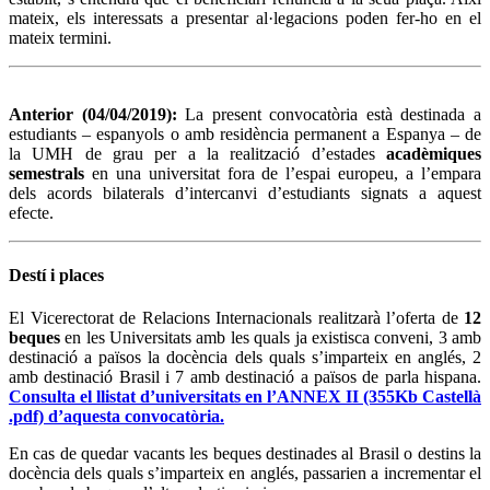
mateix, els interessats a presentar al·legacions poden fer-ho en el
mateix termini.
Anterior (04/04/2019):
La present convocatòria està destinada a
estudiants – espanyols o amb residència permanent a Espanya – de
la UMH de grau per a la realització d’estades
acadèmiques
semestrals
en una universitat fora de l’espai europeu, a l’empara
dels acords bilaterals d’intercanvi d’estudiants signats a aquest
efecte.
Destí i places
El Vicerectorat de Relacions Internacionals realitzarà l’oferta de
12
beques
en les Universitats amb les quals ja existisca conveni, 3 amb
destinació a països la docència dels quals s’imparteix en anglés, 2
amb destinació Brasil i 7 amb destinació a països de parla hispana.
Consulta el llistat d’universitats en l’ANNEX II (355Kb Castellà
.pdf) d’aquesta convocatòria.
En cas de quedar vacants les beques destinades al Brasil o destins la
docència dels quals s’imparteix en anglés, passarien a incrementar el