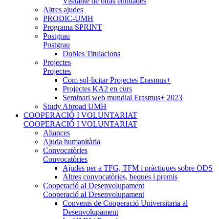
Visitante de otras entidades
Altres ajudes
PRODIC-UMH
Programa SPRINT
Postgrau
Postgrau
Dobles Titulacions
Projectes
Projectes
Com sol·licitar Projectes Erasmus+
Projectes KA2 en curs
Seminari web mundial Erasmus+ 2023
Study Abroad UMH
COOPERACIÓ I VOLUNTARIAT
COOPERACIÓ I VOLUNTARIAT
Aliances
Ajuda humanitària
Convocatòries
Convocatòries
Ajudes per a TFG, TFM i pràctiques sobre ODS
Altres convocatòries, beques i premis
Cooperació aI Desenvolupament
Cooperació aI Desenvolupament
Convenis de Cooperació Universitaria al
Desenvolupament