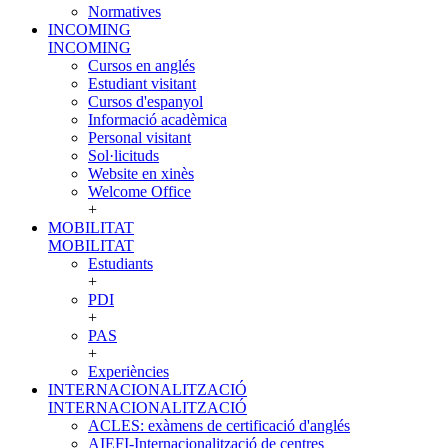
Normatives
INCOMING
INCOMING
Cursos en anglés
Estudiant visitant
Cursos d'espanyol
Informació acadèmica
Personal visitant
Sol·licituds
Website en xinès
Welcome Office
+
MOBILITAT
MOBILITAT
Estudiants
+
PDI
+
PAS
+
Experiències
INTERNACIONALITZACIÓ
INTERNACIONALITZACIÓ
ACLES: exàmens de certificació d'anglés
AIEFI-Internacionalització de centres