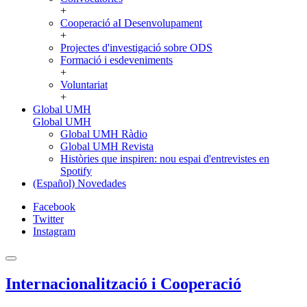
+
Cooperació aI Desenvolupament
+
Projectes d'investigació sobre ODS
Formació i esdeveniments
+
Voluntariat
+
Global UMH
Global UMH
Global UMH Ràdio
Global UMH Revista
Històries que inspiren: nou espai d'entrevistes en
Spotify
(Español) Novedades
Facebook
Twitter
Instagram
Internacionalització i Cooperació