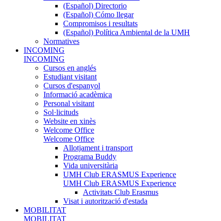
(Español) Directorio
(Español) Cómo llegar
Compromisos i resultats
(Español) Política Ambiental de la UMH
Normatives
INCOMING
INCOMING
Cursos en anglés
Estudiant visitant
Cursos d'espanyol
Informació acadèmica
Personal visitant
Sol·licituds
Website en xinès
Welcome Office
Welcome Office
Allotjament i transport
Programa Buddy
Vida universitària
UMH Club ERASMUS Experience
UMH Club ERASMUS Experience
Activitats Club Erasmus
Visat i autorització d'estada
MOBILITAT
MOBILITAT