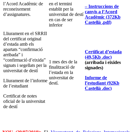
l’Acord Acadèmic de
en el termini
– Instruccions de
reconeixement
establit per la
canvis a l’Acord
d’assignatures.
universitat de destí
Acadèmic (372Kb
en cas de ser
Castellà .pdf)
inferior
Lliurament en el SRRII
del certificat original
d’estada amb els
apartats “confirmació
Certificat d’estada
arribada” i
(49,5Kb .doc)
“confirmació d’eixida”
1 mes des de la
(arribada i eixides
signats i segellats per la
finalització de
signades)
universitat de destí
l’estada en la
universitat de
Informe de
Lliurament de l’informe
destí.
l’estudiant (92Kb
de l’estudiant
Castellà .doc)
Certificat de notes
oficial de la universitat
de destí