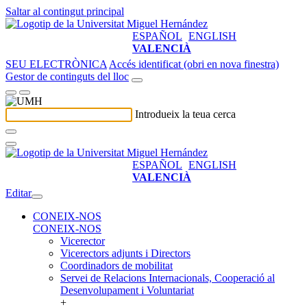
Saltar al contingut principal
ESPAÑOL
ENGLISH
VALENCIÀ
SEU ELECTRÒNICA
Accés identificat (obri en nova finestra)
Gestor de continguts del lloc
Introdueix la teua cerca
ESPAÑOL
ENGLISH
VALENCIÀ
Editar
CONEIX-NOS
CONEIX-NOS
Vicerector
Vicerectors adjunts i Directors
Coordinadors de mobilitat
Servei de Relacions Internacionals, Cooperació al
Desenvolupament i Voluntariat
+