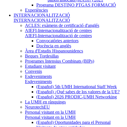
Programa DESTINO PTGAS FORMACIÓ
Experiències
INTERNACIONALITZACIÓ
INTERNACIONALITZACIÓ
ACLES: exàmens de certificació d'anglés
AIEFI-Internacionalització de centres
AIEFI-Internacionalització de centres
Convocatòries anteriors
Docència en anglès
Àrea d'Estudis Hispanounidencs
Beques Tordesillas
Programes Intensius Combinats (BIPs)
Estudiant visitant
Convenis
Esdeveniments
Esdeveniments
(Español) 5th UMH International Staff Week
(Español) ¿Qué sabes de los valores de la UE?
(Español) 2026 PRODIC-UMH Networking
La UMH en rànquings
NeurotechEU
Personal visitant en la UMH
Personal visitant en la UMH
(Español) Oportunidades para el Personal